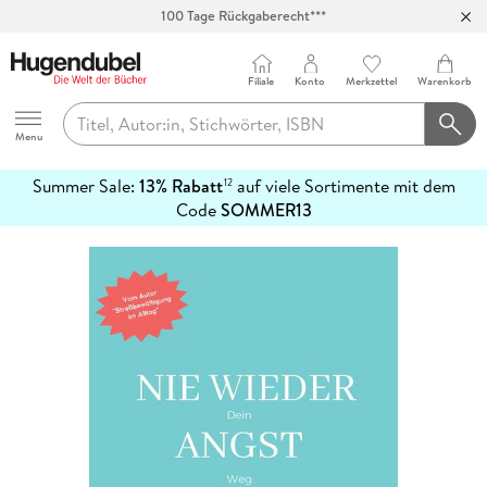
100 Tage Rückgaberecht***
Abholung in über 100 Filialen
Filiale
Konto
Merkzettel
Warenkorb
Hugendubel
Menu
Summer Sale:
13% Rabatt
auf viele Sortimente mit dem
12
mehr
Code
SOMMER13
erfahren