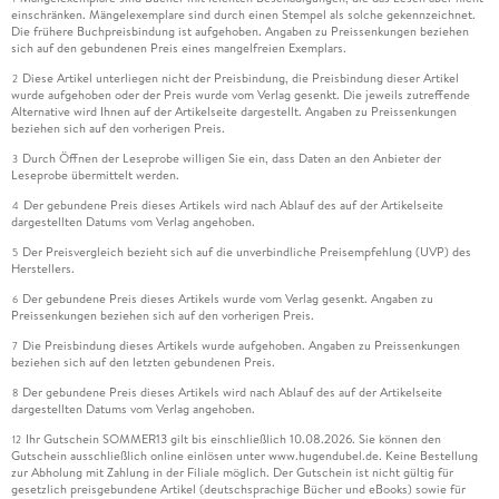
einschränken. Mängelexemplare sind durch einen Stempel als solche gekennzeichnet.
Die frühere Buchpreisbindung ist aufgehoben. Angaben zu Preissenkungen beziehen
sich auf den gebundenen Preis eines mangelfreien Exemplars.
Diese Artikel unterliegen nicht der Preisbindung, die Preisbindung dieser Artikel
2
wurde aufgehoben oder der Preis wurde vom Verlag gesenkt. Die jeweils zutreffende
Alternative wird Ihnen auf der Artikelseite dargestellt. Angaben zu Preissenkungen
beziehen sich auf den vorherigen Preis.
Durch Öffnen der Leseprobe willigen Sie ein, dass Daten an den Anbieter der
3
Leseprobe übermittelt werden.
Der gebundene Preis dieses Artikels wird nach Ablauf des auf der Artikelseite
4
dargestellten Datums vom Verlag angehoben.
Der Preisvergleich bezieht sich auf die unverbindliche Preisempfehlung (UVP) des
5
Herstellers.
Der gebundene Preis dieses Artikels wurde vom Verlag gesenkt. Angaben zu
6
Preissenkungen beziehen sich auf den vorherigen Preis.
Die Preisbindung dieses Artikels wurde aufgehoben. Angaben zu Preissenkungen
7
beziehen sich auf den letzten gebundenen Preis.
Der gebundene Preis dieses Artikels wird nach Ablauf des auf der Artikelseite
8
dargestellten Datums vom Verlag angehoben.
Ihr Gutschein SOMMER13 gilt bis einschließlich 10.08.2026. Sie können den
12
Gutschein ausschließlich online einlösen unter www.hugendubel.de. Keine Bestellung
zur Abholung mit Zahlung in der Filiale möglich. Der Gutschein ist nicht gültig für
gesetzlich preisgebundene Artikel (deutschsprachige Bücher und eBooks) sowie für