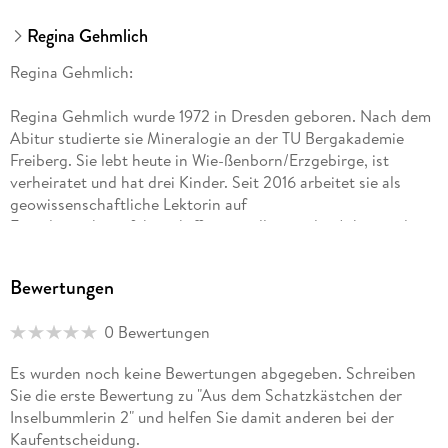
Regina Gehmlich
Regina Gehmlich:
Regina Gehmlich wurde 1972 in Dresden geboren. Nach dem
Abitur studierte sie Mineralogie an der TU Bergakademie
Freiberg. Sie lebt heute in Wie-ßenborn/Erzgebirge, ist
verheiratet und hat drei Kinder. Seit 2016 arbeitet sie als
geowissenschaftliche Lektorin auf
Expeditionskreuzfahrtschiffen vor allem in der Arktis und
Antarktis.
Bewertungen
In ihren Landschaftserzählungen stellt Regina Gehmlich
Inseln der unterschiedlichsten Regionen vor, wobei es
0 Bewertungen
weniger um spektakuläre Abenteuer, als vorrangig um die
kleinen und großen Wunder am Wegesrand geht, die die
Es wurden noch keine Bewertungen abgegeben. Schreiben
Poesie einer Landschaft ausmachen. Mehr Informationen
Sie die erste Bewertung zu "Aus dem Schatzkästchen der
über die Autorin und ihre Arbeit finden Sie auf Ihrer
Inselbummlerin 2" und helfen Sie damit anderen bei der
Internetseite unter www. inselbummler. de
Kaufentscheidung.