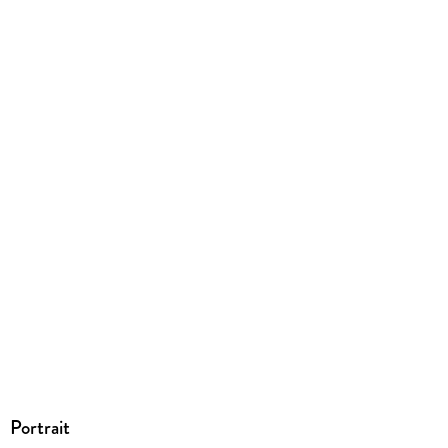
9783732299584
Portrait