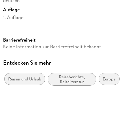
deutsch
Auflage
1. Auflage
Seitenanzahl
104
Barrierefreiheit
Autor/Autorin
Keine Information zur Barrierefreiheit bekannt
Regina Gehmlich
Verlag/Hersteller
Entdecken Sie mehr
BoD - Books on Demand
Reiseberichte,
Produktart
Reisen und Urlaub
Europa
Reiseliteratur
kartoniert
Gewicht
120 g
Größe (L/B/H)
190/120/8 mm
ISBN