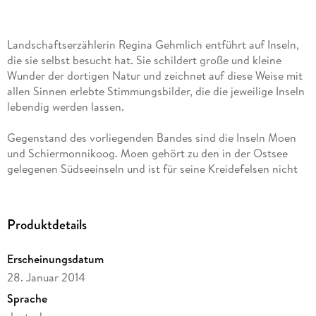
Landschaftserzählerin Regina Gehmlich entführt auf Inseln,
die sie selbst besucht hat. Sie schildert große und kleine
Wunder der dortigen Natur und zeichnet auf diese Weise mit
allen Sinnen erlebte Stimmungsbilder, die die jeweilige Inseln
lebendig werden lassen.
Gegenstand des vorliegenden Bandes sind die Inseln Moen
und Schiermonnikoog. Moen gehört zu den in der Ostsee
gelegenen Südseeinseln und ist für seine Kreidefelsen nicht
weniger bekannt als die deutsche Schwesterinsel Rügen.
Die Dünen- und Marschlandschaft der westfriesischen
Wattenmeerinsel Schiermonnikoog ist größtenteils
Produktdetails
Nationalpark und wurde 2006 zum schönsten Platz Hollands
gewählt.
Erscheinungsdatum
28. Januar 2014
Ein Lesebuch für Natur- und Wanderfreunde, sei es als
Anregung für die nächste Urlaubsplanung oder einfach zum
Sprache
Entspannen nach einem anstrengenden Arbeitstag.