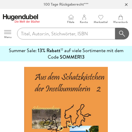
100 Tage Rückgaberecht***
Abholung in über 100 Filialen
Filiale
Konto
Merkzettel
Warenkorb
Hugendubel
Menu
Summer Sale:
13% Rabatt
auf viele Sortimente mit dem
12
mehr
Code
SOMMER13
erfahren