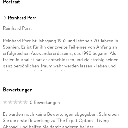
Portrait
Reinhard Porr
Reinhard Porr:
Reinhard Porr ist Jahrgang 1955 und lebt seit 20 Jahren in
Spanien. Es ist für ihn der zweite Teil eines von Anfang an
erfolgreichen Auswandererdaseins, das 1990 begann. Als
freier Journalist hat er entschlossen und zielstrebig seinen
ganz persönlichen Traum wahr werden lassen - leben und
arbeiten unter der Sonne Andalusiens.
Markus Dillenburg:
Bewertungen
Der Dipl. Marketing-Kommunikationswirt Markus Dillenburg
0 Bewertungen
absolvierte sein Studium erfolgreich in Wiesbaden. Seit über
15 Jahren ist er beruflich selbständig und entdeckte schon
Es wurden noch keine Bewertungen abgegeben. Schreiben
früh die Faszination des Reisens. Viele Auslandsaufenthalte
Sie die erste Bewertung zu "The Expat Option - Living
in verschiedenen Teilen der Welt haben ihn mehr und mehr
Abroad" und helfen Sie damit anderen bei der