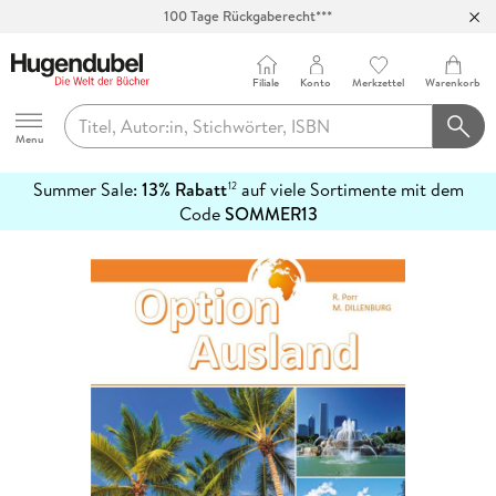
100 Tage Rückgaberecht***
Abholung in über 100 Filialen
Filiale
Konto
Merkzettel
Warenkorb
Hugendubel
Menu
Summer Sale:
13% Rabatt
auf viele Sortimente mit dem
12
mehr
Code
SOMMER13
erfahren