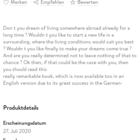
Merken
Empfehlen
Bewerten
Don t you dream of living somewhere abroad already for a
long time ? Wouldn t you like to start a new life in a
surrounding, where the living conditions would suit you best
? Wouldn t you like finally to make your dreams come true ?
And are you really determined not to leave nothing of that to
chance ? Ok then, if that could be the case with you, then
you should read this
really remarkable book, which is now available too in an
English version due to its great success in the German-
speaking countries and regions!
More and more people see their possibilities for a new
Produktdetails
beginning of their private or business life in moving abroad
and they are pinning their hopes for more joy and happiness
Erscheinungsdatum
in life on an expatriation project. If you also belong to these
27. Juli 2020
people, this book will help you a lot to understand that
fascinating challenge as the greatest adventure of your life