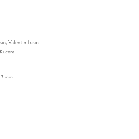
in, Valentin Lusin
 Kucera
23 mm
406595