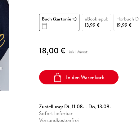
Fremdsprachige Bücher
n Lernhilfen
 Jugendbücher
eiber
Hörbuch Downloads im Bundle
cher
 Vergleich
 Puzzlezubehör
Lernen
New Adult
STABILO
Taschenbücher
hilfen
hriller
 Backen
er
lender
Ratgeber
Buch (kartoniert)
eBook epub
Hörbuch D
op
13,99 €
19,99 €
hriller
Romance
Sachbücher
precher:innen
Science Fiction
18,00 €
inkl. Mwst.
Fremdsprachige Bücher
In den Warenkorb
Zustellung:
Di, 11.08. - Do, 13.08.
Sofort lieferbar
Versandkostenfrei