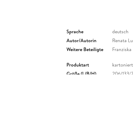
Sprache
deutsch
Autor/Autorin
Renata Lus
Weitere Beteiligte
Franziska
Produktart
kartoniert
Größe (L/B/H)
206/133/
lappenbroschur, 1-farbig
ISBN
9783747
bH, Türkenstraße 89, 80799