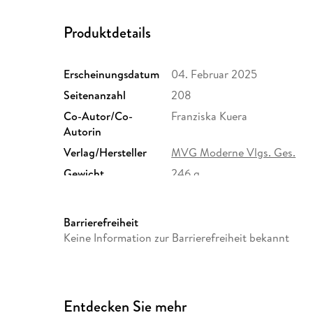
Produktdetails
Erscheinungsdatum
04. Februar 2025
Seitenanzahl
208
Co-Autor/Co-
Franziska Kuera
Autorin
Verlag/Hersteller
MVG Moderne Vlgs. Ges.
Gewicht
246 g
Sonstiges
Großformatiges Paperback. K
Herstelleradresse
Münchner Verlagsgruppe Gm
Barrierefreiheit
München, info@m-vg.de
Keine Information zur Barrierefreiheit bekannt
Entdecken Sie mehr