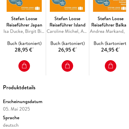
besondere Autoren-Tipps
Alles für Aktive: Trekking, Bootstouren, Kayaking, Klettern
Stefan Loose
Stefan Loose
Stefan Loose
oder Motorradtouren durch die Karstkegel.
Reiseführer Japan
Reiseführer Island
Reiseführer Balkan
Isa Ducke, Birgit Bianca Fürst, Katharina Grimm, Hartmut Pohling, Axel Schwab
Caroline Michel, Andrea Markand, Mark Markand
Die Adria-Route.
Andrea Markand, Mark Markand
Ob Aktivurlaub, Entspannungstrip oder Kulturreise: Der
Slowenien, Kroatie
Stefan Loose Reiseführer Südostasien Die Mekong-Region ist
Buch (kartoniert)
Buch (kartoniert)
Buch (kartoniert)
Bosnien und
der ideale Begleiter für alle, die eine unvergessliche Reise in
28,95 €
26,95 €
24,95 €
*
*
*
Herzegowina,
eine der aufregendsten Regionen der Welt unternehmen
Montenegro,
wollen.
Albanien
Inhaltsverzeichnis
Produktdetails
Reiseziele und Routen
Travelinfos von A bis Z
Erscheinungsdatum
05. Mai 2025
Thailand
Sprache
Laos
deutsch
Kambodscha