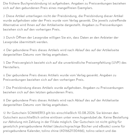
Die frühere Buchpreisbindung ist aufgehoben. Angaben zu Preissenkungen beziehen
sich auf den gebundenen Preis eines mangelfreien Exemplars.
Diese Artikel unterliegen nicht der Preisbindung, die Preisbindung dieser Artikel
2
wurde aufgehoben oder der Preis wurde vom Verlag gesenkt. Die jeweils zutreffende
Alternative wird Ihnen auf der Artikelseite dargestellt. Angaben zu Preissenkungen
beziehen sich auf den vorherigen Preis.
Durch Öffnen der Leseprobe willigen Sie ein, dass Daten an den Anbieter der
3
Leseprobe übermittelt werden.
Der gebundene Preis dieses Artikels wird nach Ablauf des auf der Artikelseite
4
dargestellten Datums vom Verlag angehoben.
Der Preisvergleich bezieht sich auf die unverbindliche Preisempfehlung (UVP) des
5
Herstellers.
Der gebundene Preis dieses Artikels wurde vom Verlag gesenkt. Angaben zu
6
Preissenkungen beziehen sich auf den vorherigen Preis.
Die Preisbindung dieses Artikels wurde aufgehoben. Angaben zu Preissenkungen
7
beziehen sich auf den letzten gebundenen Preis.
Der gebundene Preis dieses Artikels wird nach Ablauf des auf der Artikelseite
8
dargestellten Datums vom Verlag angehoben.
Ihr Gutschein SOMMER13 gilt bis einschließlich 10.08.2026. Sie können den
12
Gutschein ausschließlich online einlösen unter www.hugendubel.de. Keine Bestellung
zur Abholung mit Zahlung in der Filiale möglich. Der Gutschein ist nicht gültig für
gesetzlich preisgebundene Artikel (deutschsprachige Bücher und eBooks) sowie für
preisgebundene Kalender, tolino shine (4016621130466), tolino select und das