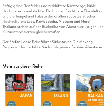
Saftig grüne Reisfelder und zerklüftete Karstberge, kühle
Hochplateaus und dichter Dschungel, fruchtbare Flussdeltas
und die Tempel und Paläste der großen südostasiatischen
Hochkulturen:
Laos, Kambodscha, Vietnam und Nord-
Thailand
stehen auf der Bucketlist von Abenteuerlustigen und
Kulturinteressierten gleichermaßen.
Der Stefan Loose Reiseführer Südostasien Die Mekong-
Region ist das perfekte Nachschlagewerk für dein Abenteuer.
Mit den Informationen der Loose-Experten wird die
Reiseplanung zum Kinderspiel. Hier findest du alles, was du
brauchst:
Mehr aus dieser Reihe
Ausgewählte kommentierte Adressen für Unterkünfte,
Restaurants und Aktivitäten.
Über 140 detaillierte Karten für eine einfache Navigation.
Reiserouten, die auch mit kleinem Budget umsetzbar sind.
Extra hervorgehoben: Faire und grüne Angebote,
besonders tolle Preis-Leistungs-Verhältnisse und