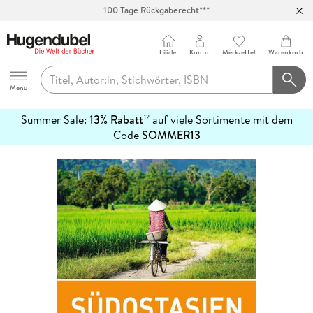
100 Tage Rückgaberecht***
Abholung in über 100 Filialen
Filiale
Konto
Merkzettel
Warenkorb
Hugendubel
Menu
Summer Sale:
13% Rabatt
auf viele Sortimente mit dem
12
mehr
Code
SOMMER13
erfahren