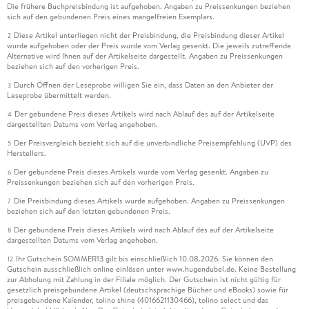
Die frühere Buchpreisbindung ist aufgehoben. Angaben zu Preissenkungen beziehen
sich auf den gebundenen Preis eines mangelfreien Exemplars.
Diese Artikel unterliegen nicht der Preisbindung, die Preisbindung dieser Artikel
2
wurde aufgehoben oder der Preis wurde vom Verlag gesenkt. Die jeweils zutreffende
Alternative wird Ihnen auf der Artikelseite dargestellt. Angaben zu Preissenkungen
beziehen sich auf den vorherigen Preis.
Durch Öffnen der Leseprobe willigen Sie ein, dass Daten an den Anbieter der
3
Leseprobe übermittelt werden.
Der gebundene Preis dieses Artikels wird nach Ablauf des auf der Artikelseite
4
dargestellten Datums vom Verlag angehoben.
Der Preisvergleich bezieht sich auf die unverbindliche Preisempfehlung (UVP) des
5
Herstellers.
Der gebundene Preis dieses Artikels wurde vom Verlag gesenkt. Angaben zu
6
Preissenkungen beziehen sich auf den vorherigen Preis.
Die Preisbindung dieses Artikels wurde aufgehoben. Angaben zu Preissenkungen
7
beziehen sich auf den letzten gebundenen Preis.
Der gebundene Preis dieses Artikels wird nach Ablauf des auf der Artikelseite
8
dargestellten Datums vom Verlag angehoben.
Ihr Gutschein SOMMER13 gilt bis einschließlich 10.08.2026. Sie können den
12
Gutschein ausschließlich online einlösen unter www.hugendubel.de. Keine Bestellung
zur Abholung mit Zahlung in der Filiale möglich. Der Gutschein ist nicht gültig für
gesetzlich preisgebundene Artikel (deutschsprachige Bücher und eBooks) sowie für
preisgebundene Kalender, tolino shine (4016621130466), tolino select und das