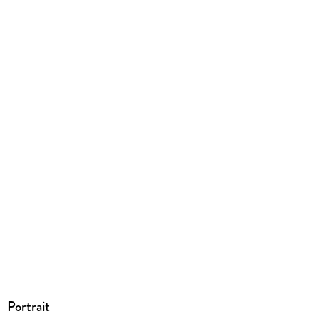
9783732301720
Portrait