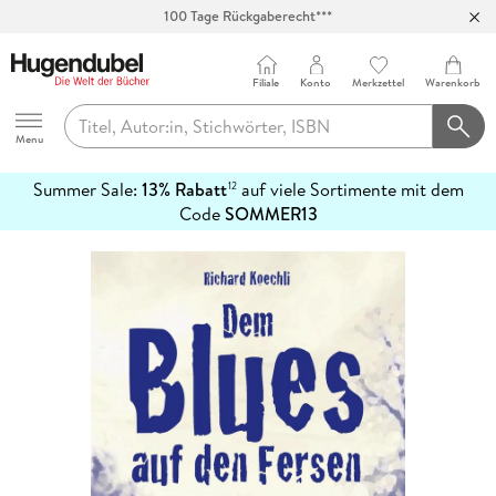
100 Tage Rückgaberecht***
Abholung in über 100 Filialen
Filiale
Konto
Merkzettel
Warenkorb
Hugendubel
Menu
Summer Sale:
13% Rabatt
auf viele Sortimente mit dem
12
mehr
Code
SOMMER13
erfahren