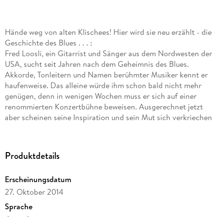
Hände weg von alten Klischees! Hier wird sie neu erzählt - die
Geschichte des Blues . . . :
Fred Loosli, ein Gitarrist und Sänger aus dem Nordwesten der
USA, sucht seit Jahren nach dem Geheimnis des Blues.
Akkorde, Tonleitern und Namen berühmter Musiker kennt er
haufenweise. Das alleine würde ihm schon bald nicht mehr
genügen, denn in wenigen Wochen muss er sich auf einer
renommierten Konzertbühne beweisen. Ausgerechnet jetzt
aber scheinen seine Inspiration und sein Mut sich verkriechen
zu wollen. So geht das nicht! Fred muss den Dingen auf den
Grund, er muss ihn finden, den sagenumwobenen "Mojo" der
grossen Bluesmeister. Er bricht auf zu den Tempeln der
Produktdetails
afroamerikanischen Musikseele, nimmt den Schweizer
Musiker und Buchautor Richard Koechli mit auf seine
Erscheinungsdatum
Expedition - und provoziert so ein skurriles Gedanken-
27. Oktober 2014
Abenteuer. Die beiden verwickeln sich in hitzige Debatten,
begegnen allerhand Stars der Blues- und Rockgeschichte -
Sprache
und werden am Schluss im Traum von der legendärsten aller