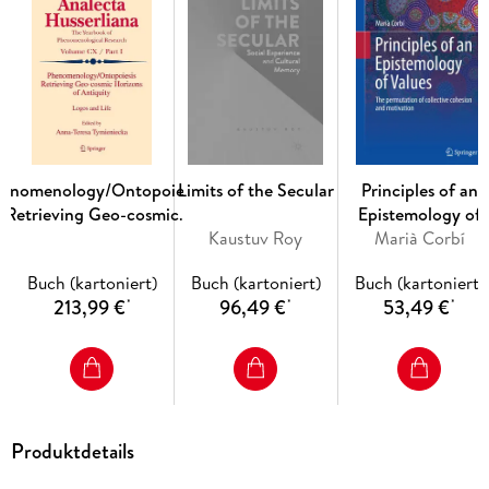
1. Preliminaries. - 2. Two Arguments for Prostitution. - 3.
Consequentialist Arguments against Prostitution. - 4. Non-
Consequentialist Arguments against Prostitution. - 5.
Religious Arguments against Prostitution.
enomenology/Ontopoiesis
Limits of the Secular
Principles of an
Retrieving Geo-cosmic
Epistemology of
Horizons of Antiquity
Kaustuv Roy
Marià Corbí
Values
Buch (kartoniert)
Buch (kartoniert)
Buch (kartoniert)
213,99 €
96,49 €
53,49 €
*
*
*
Produktdetails