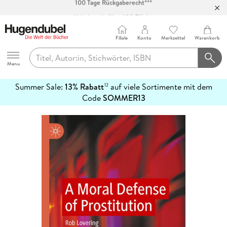
Abholung in über 100 Filialen
Filiale
Konto
Merkzettel
Warenkorb
Hugendubel
Menu
Summer Sale:
13% Rabatt
auf viele Sortimente mit dem
12
mehr
Code
SOMMER13
erfahren