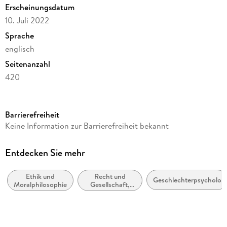
Erscheinungsdatum
10. Juli 2022
Sprache
englisch
Seitenanzahl
420
Reihe
Philosophy and Religion (R0)
Barrierefreiheit
Autor/Autorin
Keine Information zur Barrierefreiheit bekannt
Rob Lovering
Verlag/Hersteller
Entdecken Sie mehr
Springer
Ethik und
Recht und
Abbildungen
Geschlechterpsychologi
Moralphilosophie
Gesellschaft,
X, 408 p.
Rechtssoziologie
Gewicht
541 g