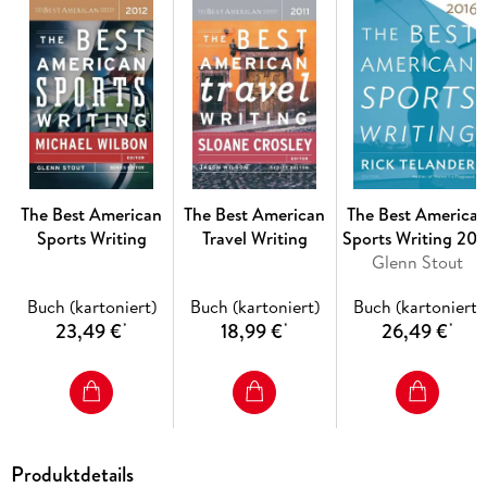
grieving the tragic loss of a friend, these stories are a master
class not just in essay writing but in empathy, artfully
imbuing moments of hardship with understanding and that
elusive grace.
The Best American 2020 Essays includes RABIH
ALAMEDDINE • BARBARA EHRENREICH • LESLIE JAMISON
JAMAICA KINCAID • ALEX MARZANO-LESNEVICH • A. O.
SCOTT • JERALD WALKER • STEPHANIE POWELL WATTS
The Best American
The Best American
The Best America
and others
Sports Writing
Travel Writing
Sports Writing 201
Glenn Stout
(2016)
Buch (kartoniert)
Buch (kartoniert)
Buch (kartoniert)
23,49 €
18,99 €
26,49 €
*
*
*
Produktdetails