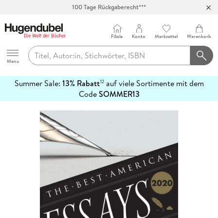
100 Tage Rückgaberecht***
Abholung in über 100 Filialen
Filiale
Konto
Merkzettel
Warenkorb
Hugendubel
Menu
Summer Sale:
13% Rabatt
auf viele Sortimente mit dem
12
mehr
Code
SOMMER13
erfahren