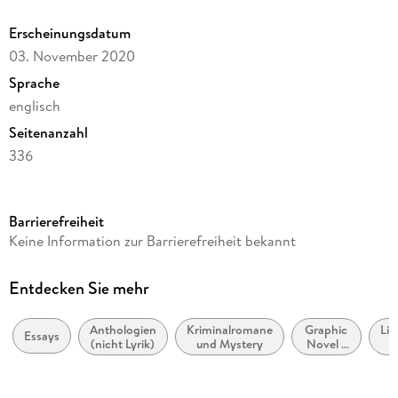
Erscheinungsdatum
03. November 2020
Sprache
englisch
Seitenanzahl
336
Reihe
The Best American Series (R)
Barrierefreiheit
Autor/Autorin
Keine Information zur Barrierefreiheit bekannt
Robert Atwan, André Aciman
Verlag/Hersteller
Entdecken Sie mehr
HarperCollins
Anthologien
Kriminalromane
Graphic
Lit
Produktart
Essays
(nicht Lyrik)
und Mystery
Novel /
kartoniert
Comic /
Manga:
Gewicht
Stil,