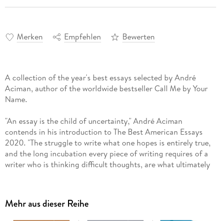
Merken
Empfehlen
Bewerten
A collection of the year's best essays selected by André
Aciman, author of the worldwide bestseller Call Me by Your
Name.
"An essay is the child of uncertainty," André Aciman
contends in his introduction to The Best American Essays
2020. "The struggle to write what one hopes is entirely true,
and the long incubation every piece of writing requires of a
writer who is thinking difficult thoughts, are what ultimately
give the writing its depth, its magnitude, its grace." The
essays Aciman selected center on people facing moments of
deep uncertainty, searching for a greater truth. From a Black
Mehr aus dieser Reihe
father's confrontation of his son's illness, to a divorcé e's
transcendent experience with strangers, to a bartender