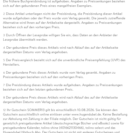
Die frühere Buchpreisbindung ist aufgehoben. Angaben zu Preissenkungen beziehen
sich auf den gebundenen Preis eines mangelfreien Exemplars.
Diese Artikel unterliegen nicht der Preisbindung, die Preisbindung dieser Artikel
2
wurde aufgehoben oder der Preis wurde vom Verlag gesenkt. Die jeweils zutreffende
Alternative wird Ihnen auf der Artikelseite dargestellt. Angaben zu Preissenkungen
beziehen sich auf den vorherigen Preis.
Durch Öffnen der Leseprobe willigen Sie ein, dass Daten an den Anbieter der
3
Leseprobe übermittelt werden.
Der gebundene Preis dieses Artikels wird nach Ablauf des auf der Artikelseite
4
dargestellten Datums vom Verlag angehoben.
Der Preisvergleich bezieht sich auf die unverbindliche Preisempfehlung (UVP) des
5
Herstellers.
Der gebundene Preis dieses Artikels wurde vom Verlag gesenkt. Angaben zu
6
Preissenkungen beziehen sich auf den vorherigen Preis.
Die Preisbindung dieses Artikels wurde aufgehoben. Angaben zu Preissenkungen
7
beziehen sich auf den letzten gebundenen Preis.
Der gebundene Preis dieses Artikels wird nach Ablauf des auf der Artikelseite
8
dargestellten Datums vom Verlag angehoben.
Ihr Gutschein SOMMER13 gilt bis einschließlich 10.08.2026. Sie können den
12
Gutschein ausschließlich online einlösen unter www.hugendubel.de. Keine Bestellung
zur Abholung mit Zahlung in der Filiale möglich. Der Gutschein ist nicht gültig für
gesetzlich preisgebundene Artikel (deutschsprachige Bücher und eBooks) sowie für
preisgebundene Kalender, tolino shine (4016621130466), tolino select und das
Hugendubel Hörbuch Abo. Der Gutschein ist nicht mit anderen Gutscheinen und