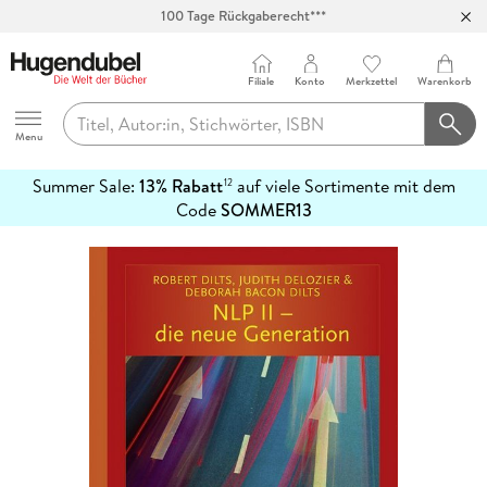
100 Tage Rückgaberecht***
Abholung in über 100 Filialen
Filiale
Konto
Merkzettel
Warenkorb
Hugendubel
Menu
Summer Sale:
13% Rabatt
auf viele Sortimente mit dem
12
mehr
Code
SOMMER13
erfahren