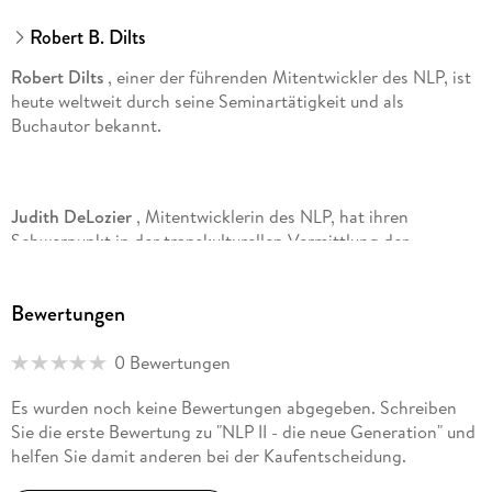
Robert B. Dilts
Robert Dilts
, einer der führenden Mitentwickler des NLP, ist
heute weltweit durch seine Seminartätigkeit und als
Buchautor bekannt.
Judith DeLozier
, Mitentwicklerin des NLP, hat ihren
Schwerpunkt in der transkulturellen Vermittlung der
Methode.
Bewertungen
Deborah Bacon Dilts
, Lehrtrainerin in Psychosynthese,
0 Bewertungen
brachte vor allem transpersonale Ansätze, wie z. B. die Fünf
Rhythmen von Gabrielle Roth, in das NLP ein.
Es wurden noch keine Bewertungen abgegeben. Schreiben
Sie die erste Bewertung zu "NLP II - die neue Generation" und
helfen Sie damit anderen bei der Kaufentscheidung.