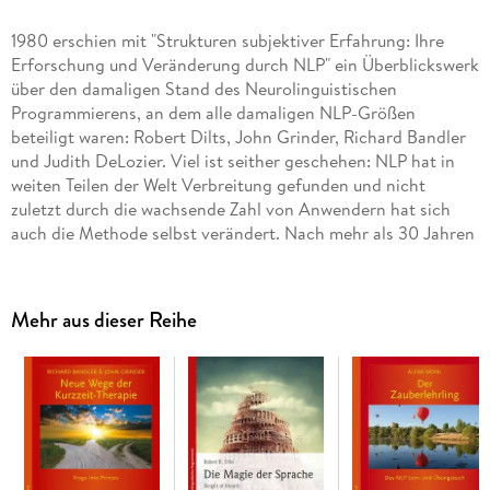
1980 erschien mit "Strukturen subjektiver Erfahrung: Ihre
Erforschung und Veränderung durch NLP" ein Überblickswerk
über den damaligen Stand des Neurolinguistischen
Programmierens, an dem alle damaligen NLP-Größen
beteiligt waren: Robert Dilts, John Grinder, Richard Bandler
und Judith DeLozier. Viel ist seither geschehen: NLP hat in
weiten Teilen der Welt Verbreitung gefunden und nicht
zuletzt durch die wachsende Zahl von Anwendern hat sich
auch die Methode selbst verändert. Nach mehr als 30 Jahren
liegt nun mit NLP II eine neue Bestandsaufnahme vor. Den
Autoren geht es darum, die Weiterentwicklung und
Anreicherung des NLP durch neue methodische Ansätze zu
Mehr aus dieser Reihe
untersuchen, wobei sie sich von zwei grundlegenden Fragen
leiten lassen: (1) Was ist kennzeichnend für eine "neue"
Generation, die ja mehr sein muss als eine Variante des
bereits bestehenden NLP? (2) Woher wissen wir, dass die
Entdeckungen bzw. Strukturen der neuen Generation wirklich
ein Teil des NLP sind? In anderen Worten: Was unterscheidet
eine NLP-Methode von anderen Methoden?