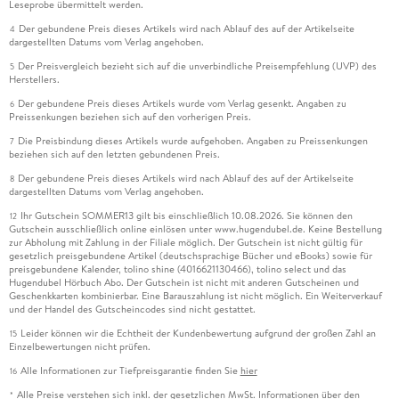
Leseprobe übermittelt werden.
Der gebundene Preis dieses Artikels wird nach Ablauf des auf der Artikelseite
4
dargestellten Datums vom Verlag angehoben.
Der Preisvergleich bezieht sich auf die unverbindliche Preisempfehlung (UVP) des
5
Herstellers.
Der gebundene Preis dieses Artikels wurde vom Verlag gesenkt. Angaben zu
6
Preissenkungen beziehen sich auf den vorherigen Preis.
Die Preisbindung dieses Artikels wurde aufgehoben. Angaben zu Preissenkungen
7
beziehen sich auf den letzten gebundenen Preis.
Der gebundene Preis dieses Artikels wird nach Ablauf des auf der Artikelseite
8
dargestellten Datums vom Verlag angehoben.
Ihr Gutschein SOMMER13 gilt bis einschließlich 10.08.2026. Sie können den
12
Gutschein ausschließlich online einlösen unter www.hugendubel.de. Keine Bestellung
zur Abholung mit Zahlung in der Filiale möglich. Der Gutschein ist nicht gültig für
gesetzlich preisgebundene Artikel (deutschsprachige Bücher und eBooks) sowie für
preisgebundene Kalender, tolino shine (4016621130466), tolino select und das
Hugendubel Hörbuch Abo. Der Gutschein ist nicht mit anderen Gutscheinen und
Geschenkkarten kombinierbar. Eine Barauszahlung ist nicht möglich. Ein Weiterverkauf
und der Handel des Gutscheincodes sind nicht gestattet.
Leider können wir die Echtheit der Kundenbewertung aufgrund der großen Zahl an
15
Einzelbewertungen nicht prüfen.
Alle Informationen zur Tiefpreisgarantie finden Sie
hier
16
Alle Preise verstehen sich inkl. der gesetzlichen MwSt. Informationen über den
*