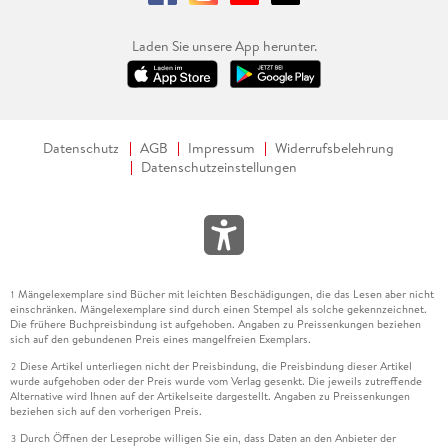
Laden Sie unsere App herunter.
Datenschutz
AGB
Impressum
Widerrufsbelehrung
Datenschutzeinstellungen
Mängelexemplare sind Bücher mit leichten Beschädigungen, die das Lesen aber nicht
1
einschränken. Mängelexemplare sind durch einen Stempel als solche gekennzeichnet.
Die frühere Buchpreisbindung ist aufgehoben. Angaben zu Preissenkungen beziehen
sich auf den gebundenen Preis eines mangelfreien Exemplars.
Diese Artikel unterliegen nicht der Preisbindung, die Preisbindung dieser Artikel
2
wurde aufgehoben oder der Preis wurde vom Verlag gesenkt. Die jeweils zutreffende
Alternative wird Ihnen auf der Artikelseite dargestellt. Angaben zu Preissenkungen
beziehen sich auf den vorherigen Preis.
Durch Öffnen der Leseprobe willigen Sie ein, dass Daten an den Anbieter der
3