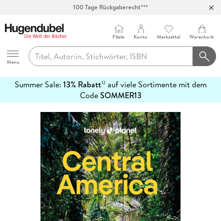
Abholung in über 100 Filialen
Filiale
Konto
Merkzettel
Warenkorb
Hugendubel
Menu
Summer Sale:
13% Rabatt
auf viele Sortimente mit dem
12
mehr
Code
SOMMER13
erfahren