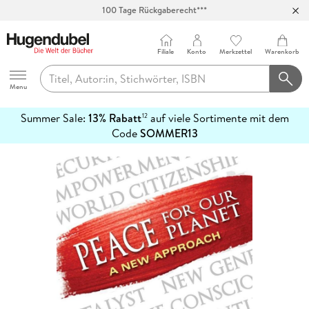
100 Tage Rückgaberecht***
Abholung in über 100 Filialen
Filiale
Konto
Merkzettel
Warenkorb
Hugendubel
Menu
Summer Sale:
13% Rabatt
auf viele Sortimente mit dem
12
mehr
Code
SOMMER13
erfahren