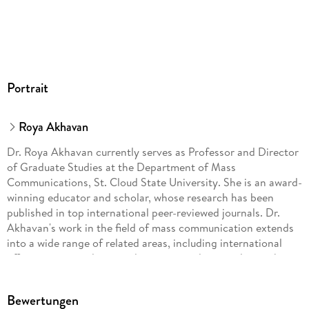
Portrait
Roya Akhavan
Dr. Roya Akhavan currently serves as Professor and Director
of Graduate Studies at the Department of Mass
Communications, St. Cloud State University. She is an award-
winning educator and scholar, whose research has been
published in top international peer-reviewed journals. Dr.
Akhavan's work in the field of mass communication extends
into a wide range of related areas, including international
affairs, peace studies, gender issues, and spirituality in the
21st century. She is a frequent speaker at national and
international forums and radio and television programs. Dr.
Bewertungen
Akhavan has lived and worked in four different cultures: