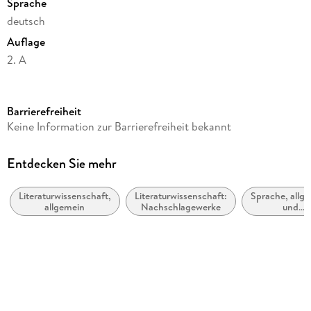
Sprache
deutsch
Auflage
2. A
Seitenanzahl
448
Barrierefreiheit
Reihe
Keine Information zur Barrierefreiheit bekannt
Kröners Taschenausgaben, 490
Autor/Autorin
Entdecken Sie mehr
Rudolf Simek, Hermann Pálsson
Literaturwissenschaft,
Literaturwissenschaft:
Sprache, allg
Verlag/Hersteller
allgemein
Nachschlagewerke
und
Kroener Alfred GmbH + Co.
Nachschlagew
Produktart
kartoniert
Gewicht
342 g