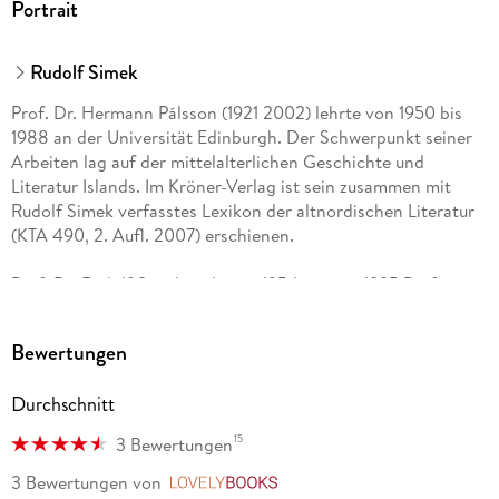
Portrait
Rudolf Simek
Prof. Dr. Hermann Pálsson (1921 2002) lehrte von 1950 bis
1988 an der Universität Edinburgh. Der Schwerpunkt seiner
Arbeiten lag auf der mittelalterlichen Geschichte und
Literatur Islands. Im Kröner-Verlag ist sein zusammen mit
Rudolf Simek verfasstes Lexikon der altnordischen Literatur
(KTA 490, 2. Aufl. 2007) erschienen.
Prof. Dr. Rudolf Simek, geboren 1954, ist seit 1995 Professor
für Ältere Germanistik und Nordistik an der Universität
Bonn. Zahlreiche Veröffentlichungen, darunter 5 Bände mit
Bewertungen
Sagaübersetzungen, Lexikon der altnordischen Literatur (zus.
mit Hermann Pálsson, KTA 490, 2. Aufl. 2007), Erde und
Durchschnitt
Kosmos im Mittelalter (1992), Lexikon der germanischen
Mythologie (KTA 368, 3. Aufl. 2006), Die Wikinger (1998, 3.
15
3 Bewertungen
Aufl. 2001).
3 Bewertungen
von
LovelyBooks