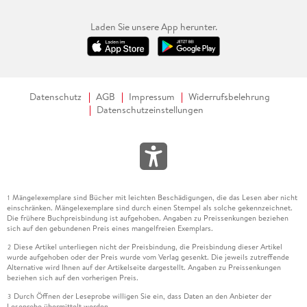
Laden Sie unsere App herunter.
Datenschutz
AGB
Impressum
Widerrufsbelehrung
Datenschutzeinstellungen
Mängelexemplare sind Bücher mit leichten Beschädigungen, die das Lesen aber nicht
1
einschränken. Mängelexemplare sind durch einen Stempel als solche gekennzeichnet.
Die frühere Buchpreisbindung ist aufgehoben. Angaben zu Preissenkungen beziehen
sich auf den gebundenen Preis eines mangelfreien Exemplars.
Diese Artikel unterliegen nicht der Preisbindung, die Preisbindung dieser Artikel
2
wurde aufgehoben oder der Preis wurde vom Verlag gesenkt. Die jeweils zutreffende
Alternative wird Ihnen auf der Artikelseite dargestellt. Angaben zu Preissenkungen
beziehen sich auf den vorherigen Preis.
Durch Öffnen der Leseprobe willigen Sie ein, dass Daten an den Anbieter der
3
Leseprobe übermittelt werden.