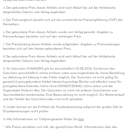
Der gebundene Preis dieses Artikels wird nach Ablauf des auf der Artikelseite
4
dargestellten Datums vom Verlag angehoben.
Der Preisvergleich bezieht sich auf die unverbindliche Preisempfehlung (UVP) des
5
Herstellers.
Der gebundene Preis dieses Artikels wurde vom Verlag gesenkt. Angaben zu
6
Preissenkungen beziehen sich auf den vorherigen Preis.
Die Preisbindung dieses Artikels wurde aufgehoben. Angaben zu Preissenkungen
7
beziehen sich auf den letzten gebundenen Preis.
Der gebundene Preis dieses Artikels wird nach Ablauf des auf der Artikelseite
8
dargestellten Datums vom Verlag angehoben.
Ihr Gutschein SOMMER13 gilt bis einschließlich 10.08.2026. Sie können den
12
Gutschein ausschließlich online einlösen unter www.hugendubel.de. Keine Bestellung
zur Abholung mit Zahlung in der Filiale möglich. Der Gutschein ist nicht gültig für
gesetzlich preisgebundene Artikel (deutschsprachige Bücher und eBooks) sowie für
preisgebundene Kalender, tolino shine (4016621130466), tolino select und das
Hugendubel Hörbuch Abo. Der Gutschein ist nicht mit anderen Gutscheinen und
Geschenkkarten kombinierbar. Eine Barauszahlung ist nicht möglich. Ein Weiterverkauf
und der Handel des Gutscheincodes sind nicht gestattet.
Leider können wir die Echtheit der Kundenbewertung aufgrund der großen Zahl an
15
Einzelbewertungen nicht prüfen.
Alle Informationen zur Tiefpreisgarantie finden Sie
hier
16
Alle Preise verstehen sich inkl. der gesetzlichen MwSt. Informationen über den
*