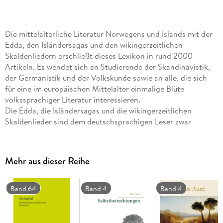
Die mittelalterliche Literatur Norwegens und Islands mit der
Edda, den Isländersagas und den wikingerzeitlichen
Skaldenliedern erschließt dieses Lexikon in rund 2000
Artikeln. Es wendet sich an Studierende der Skandinavistik,
der Germanistik und der Volkskunde sowie an alle, die sich
für eine im europäischen Mittelalter einmalige Blüte
volkssprachiger Literatur interessieren.
Die Edda, die Isländersagas und die wikingerzeitlichen
Skaldenlieder sind dem deutschsprachigen Leser zwar
vertraute Begriffe, wer jedoch Genaueres etwa über die in der
Liederedda enthaltenen Heldenlieder, die Stoffe der Sagas
oder die besonderen Eigenheiten der Skaldendichtung wissen
Mehr aus dieser Reihe
will, findet hier erstmals in einem handlichen Lexikon präzise
und weiterführende Antworten auf diese und ähnliche
Fragen. In rund 2000 Artikeln mit ausführlichen
Band 64
Band 4
Band 4
Literaturangaben wird die im 9. bis 15. Jahrhundert
entstandene altnordische Literatur übersichtlich und
informativ erschlossen und in anschaulicher Form vermittelt.