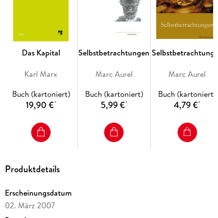
Dieses Lexikon bietet dem Fachwissenschaftler auf raschem
Wege Kurzinformationen, dem Studenten der Skandinavistik,
Germanistik und Volkskunde den Einstieg und dem
interessierten Laien das Westenliche der altnordischen
Literatur.
Das Kapital
Selbstbetrachtungen
Selbstbetrachtung
Karl Marx
Marc Aurel
Marc Aurel
Buch (kartoniert)
Buch (kartoniert)
Buch (kartoniert)
19,90 €
5,99 €
4,79 €
*
*
*
Produktdetails
Erscheinungsdatum
02. März 2007