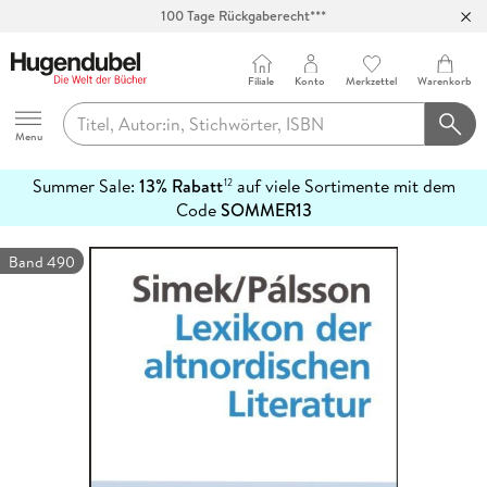
100 Tage Rückgaberecht***
Abholung in über 100 Filialen
Filiale
Konto
Merkzettel
Warenkorb
Hugendubel
Menu
Summer Sale:
13% Rabatt
auf viele Sortimente mit dem
12
mehr
Code
SOMMER13
erfahren
Band 490