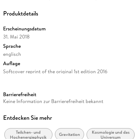
Produktdetails
Erscheinungsdatum
31. Mai 2018
Sprache
englisch
Auflage
Softcover reprint of the original 1st edition 2016
Seitenanzahl
340
Barrierefreiheit
Reihe
Keine Information zur Barrierefreiheit bekannt
Physics and Astronomy
Autor/Autorin
Entdecken Sie mehr
Ruth Pöttgen
Teilchen- und
Kosmologie und das
Verlag/Hersteller
Gravitation
Hochenergiephysik
Universum