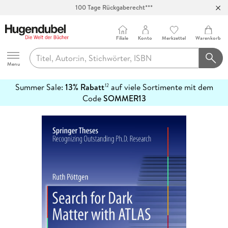
100 Tage Rückgaberecht***
Abholung in über 100 Filialen
Filiale
Konto
Merkzettel
Warenkorb
Hugendubel
Menu
Summer Sale:
13% Rabatt
auf viele Sortimente mit dem
12
mehr
Code
SOMMER13
erfahren