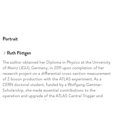
Portrait
Ruth Pöttgen
The author obtained her Diploma in Physics at the University
of Mainz (JGU), Germany, in 2011 upon completion of her
research project on a differential cross-section measurement
of Z-boson production with the ATLAS experiment. As a
CERN doctoral student, funded by a Wolfgang-Gentner-
Scholarship, she made essential contributions to the
operation and upgrade of the ATLAS Central Trigger and
conducted a search for Dark Matter in so-called mono-jet
events. She obtained her PhD "with distinction" at JGU in
May 2015 and was awarded prizes for an outstanding thesis