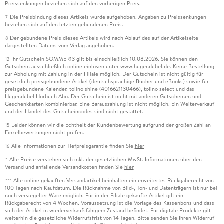
Preissenkungen beziehen sich auf den vorherigen Preis.
Die Preisbindung dieses Artikels wurde aufgehoben. Angaben zu Preissenkungen
7
beziehen sich auf den letzten gebundenen Preis.
Der gebundene Preis dieses Artikels wird nach Ablauf des auf der Artikelseite
8
dargestellten Datums vom Verlag angehoben.
Ihr Gutschein SOMMER13 gilt bis einschließlich 10.08.2026. Sie können den
12
Gutschein ausschließlich online einlösen unter www.hugendubel.de. Keine Bestellung
zur Abholung mit Zahlung in der Filiale möglich. Der Gutschein ist nicht gültig für
gesetzlich preisgebundene Artikel (deutschsprachige Bücher und eBooks) sowie für
preisgebundene Kalender, tolino shine (4016621130466), tolino select und das
Hugendubel Hörbuch Abo. Der Gutschein ist nicht mit anderen Gutscheinen und
Geschenkkarten kombinierbar. Eine Barauszahlung ist nicht möglich. Ein Weiterverkauf
und der Handel des Gutscheincodes sind nicht gestattet.
Leider können wir die Echtheit der Kundenbewertung aufgrund der großen Zahl an
15
Einzelbewertungen nicht prüfen.
Alle Informationen zur Tiefpreisgarantie finden Sie
hier
16
Alle Preise verstehen sich inkl. der gesetzlichen MwSt. Informationen über den
*
Versand und anfallende Versandkosten finden Sie
hier
Alle online gekauften Versandartikel beinhalten ein erweitertes Rückgaberecht von
***
100 Tagen nach Kaufdatum. Die Rücknahme von Bild-, Ton- und Datenträgern ist nur bei
noch versiegelter Ware möglich. Für in der Filiale gekaufte Artikel gilt ein
Rückgaberecht von 4 Wochen. Voraussetzung ist die Vorlage des Kassenbons und dass
sich der Artikel in wiederverkaufsfähigem Zustand befindet. Für digitale Produkte gilt
weiterhin die gesetzliche Widerrufsfrist von 14 Tagen. Bitte senden Sie Ihren Widerruf