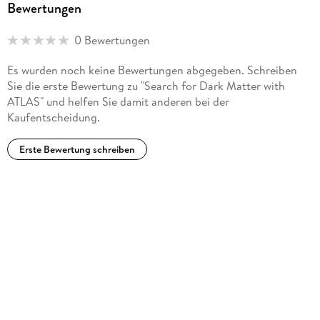
Bewertungen
both from the ATLAS collaboration and from the physics
department of JGU. Since March 2015 she has been a
0 Bewertungen
postdoctoral researcher at Stockholm University,
coordinating the ATLAS search for leptoquarks.
Es wurden noch keine Bewertungen abgegeben. Schreiben
Sie die erste Bewertung zu "Search for Dark Matter with
ATLAS" und helfen Sie damit anderen bei der
Kaufentscheidung.
Erste Bewertung schreiben