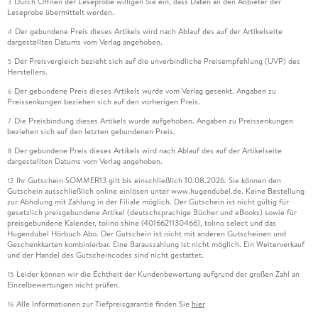
Durch Öffnen der Leseprobe willigen Sie ein, dass Daten an den Anbieter der
3
Leseprobe übermittelt werden.
Der gebundene Preis dieses Artikels wird nach Ablauf des auf der Artikelseite
4
dargestellten Datums vom Verlag angehoben.
Der Preisvergleich bezieht sich auf die unverbindliche Preisempfehlung (UVP) des
5
Herstellers.
Der gebundene Preis dieses Artikels wurde vom Verlag gesenkt. Angaben zu
6
Preissenkungen beziehen sich auf den vorherigen Preis.
Die Preisbindung dieses Artikels wurde aufgehoben. Angaben zu Preissenkungen
7
beziehen sich auf den letzten gebundenen Preis.
Der gebundene Preis dieses Artikels wird nach Ablauf des auf der Artikelseite
8
dargestellten Datums vom Verlag angehoben.
Ihr Gutschein SOMMER13 gilt bis einschließlich 10.08.2026. Sie können den
12
Gutschein ausschließlich online einlösen unter www.hugendubel.de. Keine Bestellung
zur Abholung mit Zahlung in der Filiale möglich. Der Gutschein ist nicht gültig für
gesetzlich preisgebundene Artikel (deutschsprachige Bücher und eBooks) sowie für
preisgebundene Kalender, tolino shine (4016621130466), tolino select und das
Hugendubel Hörbuch Abo. Der Gutschein ist nicht mit anderen Gutscheinen und
Geschenkkarten kombinierbar. Eine Barauszahlung ist nicht möglich. Ein Weiterverkauf
und der Handel des Gutscheincodes sind nicht gestattet.
Leider können wir die Echtheit der Kundenbewertung aufgrund der großen Zahl an
15
Einzelbewertungen nicht prüfen.
Alle Informationen zur Tiefpreisgarantie finden Sie
hier
16