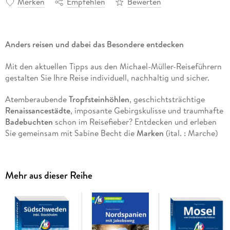
Merken
Empfehlen
Bewerten
Anders reisen und dabei das Besondere entdecken
Mit den aktuellen Tipps aus den Michael-Müller-Reiseführern
gestalten Sie Ihre Reise individuell, nachhaltig und sicher.
Atemberaubende
Tropfsteinhöhlen
, geschichtsträchtige
Renaissancestädte
, imposante Gebirgskulisse und traumhafte
Badebuchten
schon im Reisefieber? Entdecken und erleben
Sie gemeinsam mit Sabine Becht die
Marken
(ital. : Marche)
im nördlichen Osten Italiens. Auf
272 Seiten mit 143
Farbfotos
finden Sie in unserem Reiseführer »Marken« in der
sechsten Auflage alles, was Sie für eine einmalige und
Mehr aus dieser Reihe
individuelle Italienreise brauchen.
26 Karten und Pläne
sorgen für optimale Orientierung.
Praktisches Extra: eine
herausnehmbare Faltkarte im
Maßstab 1:300. 000
. Ökologisch, regional und nachhaltig