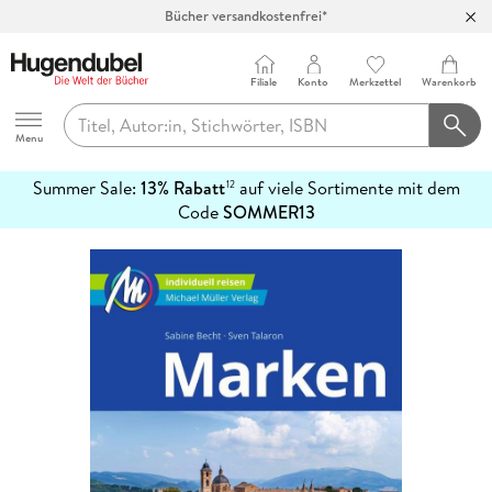
Bücher versandkostenfrei*
100 Tage Rückgaberecht***
Abholung in über 100 Filialen
Filiale
Konto
Merkzettel
Warenkorb
Hugendubel
Menu
Summer Sale:
13% Rabatt
auf viele Sortimente mit dem
12
mehr
Code
SOMMER13
erfahren