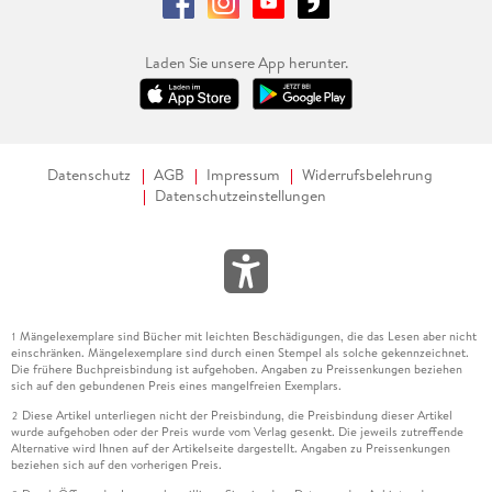
Laden Sie unsere App herunter.
Datenschutz
AGB
Impressum
Widerrufsbelehrung
Datenschutzeinstellungen
Mängelexemplare sind Bücher mit leichten Beschädigungen, die das Lesen aber nicht
1
einschränken. Mängelexemplare sind durch einen Stempel als solche gekennzeichnet.
Die frühere Buchpreisbindung ist aufgehoben. Angaben zu Preissenkungen beziehen
sich auf den gebundenen Preis eines mangelfreien Exemplars.
Diese Artikel unterliegen nicht der Preisbindung, die Preisbindung dieser Artikel
2
wurde aufgehoben oder der Preis wurde vom Verlag gesenkt. Die jeweils zutreffende
Alternative wird Ihnen auf der Artikelseite dargestellt. Angaben zu Preissenkungen
beziehen sich auf den vorherigen Preis.