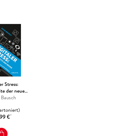
 ersten Buchteil optimal nutzen.
rken
er Stress:
ite der neuen
 Bausch
itswelt
artoniert)
99 €
*
eck