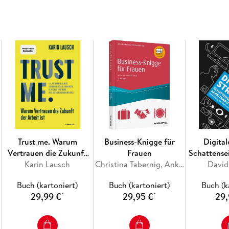
- EXTRA:Karriere-Tipps und Wissens-Check.
Inhaltsverzeichnis
Vorwort
Teil 1: Karrierefaktor Persönlichkeit
Wie Sie den
Finden Sie heraus, wer Sie sind und wie Sie wi
Trust me. Warum
Business-Knigge für
Digital
Vertrauen die Zukunft
Frauen
Schattense
Was ist Charisma?
der Arbeit ist
Karin Lausch
Christina Tabernig, Anke Quittschau-Beilmann
David
Arbe
Wer bin ich? Der Persönlichkeits-Check
Buch (kartoniert)
Buch (kartoniert)
Buch (k
29,99 €
29,95 €
29,
*
*
Wie wirke ich? - Der Fremdwahrnehmungs-Ch
Was ist eigentlich Authentizität?