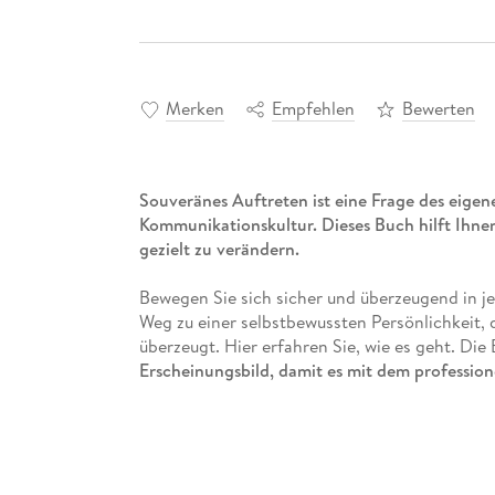
Merken
Empfehlen
Bewerten
Souveränes Auftreten ist eine Frage des eigene
Kommunikationskultur. Dieses Buch hilft Ihne
gezielt zu verändern.
Bewegen Sie sich sicher und überzeugend in je
Weg zu einer selbstbewussten Persönlichkeit, 
überzeugt. Hier erfahren Sie, wie es geht. Di
Erscheinungsbild, damit es mit dem professione
Inhalte:
- Visionen entwickeln und das eigene Lebens
- Wie Sie erkennen, was Sie unverwechselbar
- Mit Knigge zur Ess- und Kommunikationskult