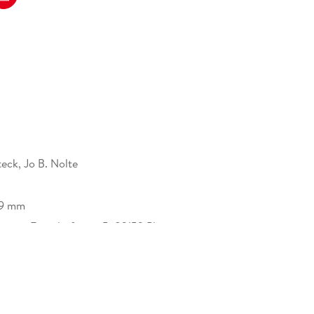
en
eck, Jo B. Nolte
ur
19 mm
ware, Fraunhoferstr. 5, 82152 Planegg,
en
aufe-lexware.com