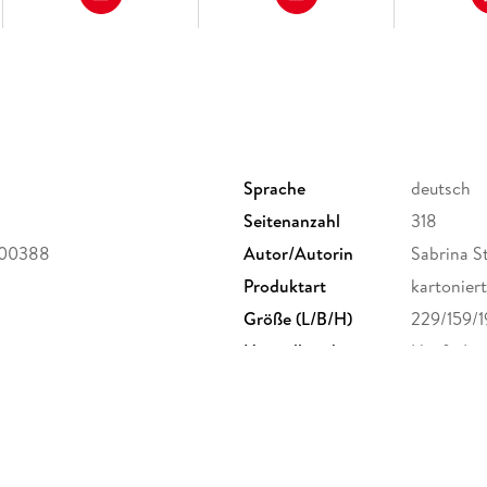
Das sollten Sie in diesem Kapitel erreicht hab
Finden Sie Ihr Charismavorbild
Sprache
deutsch
Lernen von Vorbildern
Seitenanzahl
318
 00388
Autor/Autorin
Sabrina St
Erschaffen Sie sich eine charismatische Leitfig
Produktart
kartoniert
Schlüpfen Sie in die Rolle Ihres Leitbildes
Größe (L/B/H)
229/159/
Herstelleradresse
Haufe-Lex
Das sollten Sie in diesem Kapitel erreicht hab
handel@h
Finden Sie Ihr Charismaziel