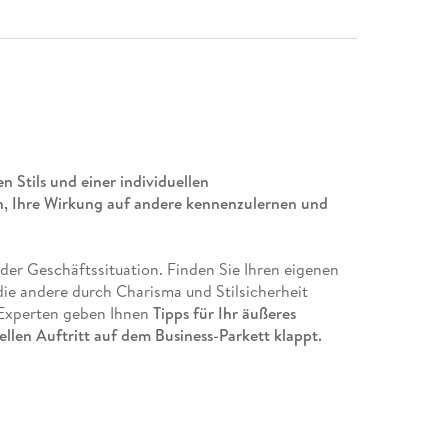
n Stils und einer individuellen
n, Ihre Wirkung auf andere kennenzulernen und
der Geschäftssituation. Finden Sie Ihren eigenen
die andere durch Charisma und Stilsicherheit
e Experten geben Ihnen
Tipps für Ihr äußeres
llen Auftritt auf dem Business-Parkett klappt.
motto entdecken.
 und überzeugend macht.
ur.