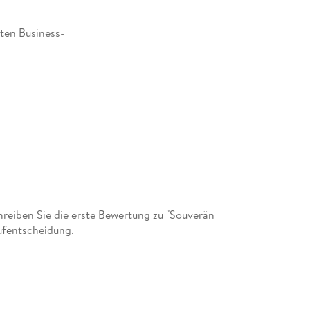
ten Business-
Entdecken Sie Ihre Träume und Visionen
Von der Kraft des Wünschens bis zur Lebensvi
Das sollten Sie in diesem Kapitel erreicht hab
Finden Sie Ihr Lebensmotto
Welches ist Ihre Mission?
eiben Sie die erste Bewertung zu "Souverän
aufentscheidung.
Das Erkenntnis-Prinzip
Das Besinnungs-Prinzip
Das Glücks-Prinzip