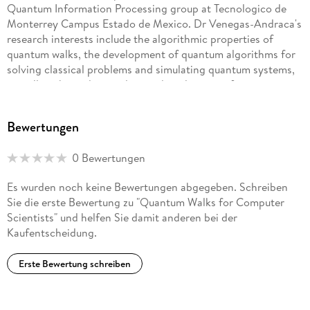
Quantum Information Processing group at Tecnologico de
Monterrey Campus Estado de Mexico. Dr Venegas-Andraca's
research interests include the algorithmic properties of
quantum walks, the development of quantum algorithms for
solving classical problems and simulating quantum systems,
as well as the understanding and application of non-
conventional models of computation. Dr Venegas-Andraca is
particularly interested in understanding how to develop
Bewertungen
quantum and classical strategies for solving problems from
the field of molecular biology, particularly protein folding. Dr
0 Bewertungen
Venegas-Andraca holds a BSc in Computer Science and
Digital Electronics from Tecnologico de Monterrey, as well as
Es wurden noch keine Bewertungen abgegeben. Schreiben
MSc and PhD degrees in Computer Science and Quantum
Sie die erste Bewertung zu "Quantum Walks for Computer
Computation respectively, both degrees from the University
Scientists" und helfen Sie damit anderen bei der
of Oxford. He is a true devotee of science, computer
Kaufentscheidung.
technology, history, philosophy and politics.
Erste Bewertung schreiben