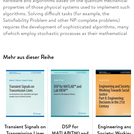
hardware and algorithms based on the quantum mechanical
properties of those physical systems used to implement such
algorithms. Solving difficult tasks (for example, the
Satisfiability Problem and other NP-complete problems)
requires the development of sophisticated algorithms, many
ofwhich employ stochastic processes as their mathematical
basis. Discrete random walks are a popular choice among
those stochastic processes. Inspired on the success of
discrete random walks in algorithm development, quantum
Mehr aus dieser Reihe
walks, an emerging field of quantum computation, is a
generalization of random walks into the quantum mechanical
world. The purpose of this lecture is to provide a concise yet
comprehensive introduction to quantum walks. Table of
Contents: Introduction / Quantum Mechanics / Theory of
Computation / Classical Random Walks / Quantum Walks /
Computer Science and Quantum Walks / Conclusions
Inhaltsverzeichnis
Transient Signals on
DSP for
Engineering and
Introduction. - Quantum Mechanics. - Theory of
Transmission Lines
MATLAB(TM) and
Society: Working
Computation. - Classical Random Walks. - Quantum Walks. -