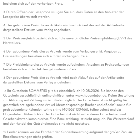
beziehen sich auf den vorherigen Preis.
Durch Öffnen der Leseprobe willigen Sie ein, dass Daten an den Anbieter der
3
Leseprobe übermittelt werden.
Der gebundene Preis dieses Artikels wird nach Ablauf des auf der Artikelseite
4
dargestellten Datums vom Verlag angehoben.
Der Preisvergleich bezieht sich auf die unverbindliche Preisempfehlung (UVP) des
5
Herstellers.
Der gebundene Preis dieses Artikels wurde vom Verlag gesenkt. Angaben zu
6
Preissenkungen beziehen sich auf den vorherigen Preis.
Die Preisbindung dieses Artikels wurde aufgehoben. Angaben zu Preissenkungen
7
beziehen sich auf den letzten gebundenen Preis.
Der gebundene Preis dieses Artikels wird nach Ablauf des auf der Artikelseite
8
dargestellten Datums vom Verlag angehoben.
Ihr Gutschein SOMMER13 gilt bis einschließlich 10.08.2026. Sie können den
12
Gutschein ausschließlich online einlösen unter www.hugendubel.de. Keine Bestellung
zur Abholung mit Zahlung in der Filiale möglich. Der Gutschein ist nicht gültig für
gesetzlich preisgebundene Artikel (deutschsprachige Bücher und eBooks) sowie für
preisgebundene Kalender, tolino shine (4016621130466), tolino select und das
Hugendubel Hörbuch Abo. Der Gutschein ist nicht mit anderen Gutscheinen und
Geschenkkarten kombinierbar. Eine Barauszahlung ist nicht möglich. Ein Weiterverkauf
und der Handel des Gutscheincodes sind nicht gestattet.
Leider können wir die Echtheit der Kundenbewertung aufgrund der großen Zahl an
15
Einzelbewertungen nicht prüfen.