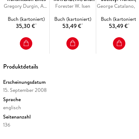
Gregory Durgin, Andrew Peterson
LabVIEW(TM) IV
Forester W. Isen
Towards Social
George Catalano, Caroline Bai
Computer Science and Quantum Walks. - Conclusions.
Justice, Part II
Buch (kartoniert)
Buch (kartoniert)
Buch (kartoniert)
35,30 €
53,49 €
53,49 €
*
*
*
Produktdetails
Erscheinungsdatum
15. September 2008
Sprache
englisch
Seitenanzahl
136
Reihe