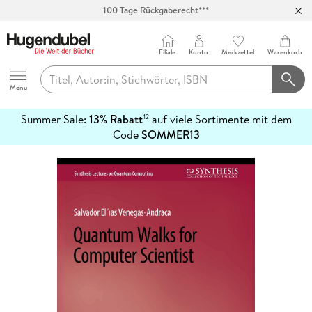
100 Tage Rückgaberecht***
Abholung in über 100 Filialen
Filiale
Konto
Merkzettel
Warenkorb
Hugendubel
Menu
Summer Sale:
13% Rabatt
auf viele Sortimente mit dem
12
mehr
Code
SOMMER13
erfahren