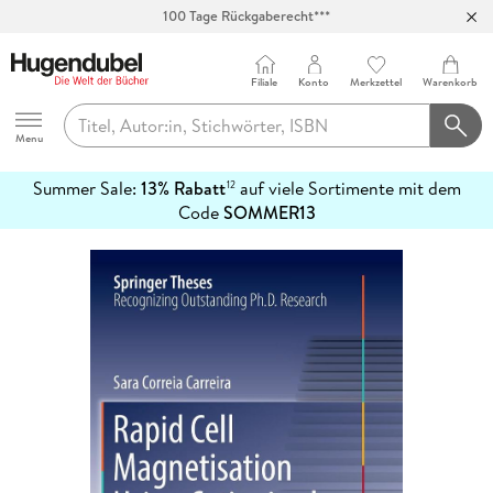
Abholung in über 100 Filialen
Filiale
Konto
Merkzettel
Warenkorb
Hugendubel
Menu
Summer Sale:
13% Rabatt
auf viele Sortimente mit dem
12
mehr
Code
SOMMER13
erfahren