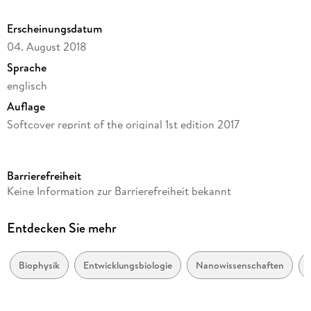
Erscheinungsdatum
04. August 2018
Sprache
englisch
Auflage
Softcover reprint of the original 1st edition 2017
Seitenanzahl
184
Barrierefreiheit
Reihe
Keine Information zur Barrierefreiheit bekannt
Physics and Astronomy
Autor/Autorin
Entdecken Sie mehr
Sara Correia Carreira
Verlag/Hersteller
Biophysik
Entwicklungsbiologie
Nanowissenschaften
Springer International Publishing
Produktart