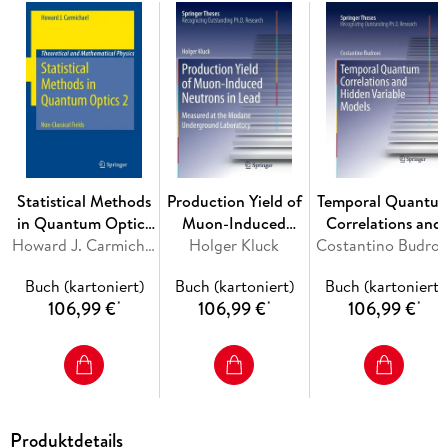
Inhaltsverzeichnis
Introduction. - Materials and Methods. - Characterising
Magnetoferritin and Cationised Magnetoferritin. - Stem Cell
Labelling with Cationised Magnetoferritin. - Toxicological
Profiling of Cationised Magnetoferritin. - Escherichia coli
labelling with Cationised Magnetoferritin. - Overall
Conclusions and Future Opportunities.
Statistical Methods
Production Yield of
Temporal Quantu
in Quantum Optics
Muon-Induced
Correlations and
2
Howard J. Carmichael
Neutrons in Lead
Holger Kluck
Costantino Budron
Hidden Variable
Models
Buch (kartoniert)
Buch (kartoniert)
Buch (kartoniert)
106,99 €
106,99 €
106,99 €
*
*
*
Produktdetails