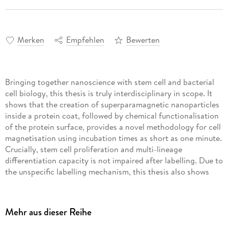
Merken
Empfehlen
Bewerten
Bringing together nanoscience with stem cell and bacterial
cell biology, this thesis is truly interdisciplinary in scope. It
shows that the creation of superparamagnetic nanoparticles
inside a protein coat, followed by chemical functionalisation
of the protein surface, provides a novel methodology for cell
magnetisation using incubation times as short as one minute.
Crucially, stem cell proliferation and multi-lineage
differentiation capacity is not impaired after labelling. Due to
the unspecific labelling mechanism, this thesis also shows
that the same magnetic protein nanoparticles can be used
for rapid bacterial magnetisation. Thus, it is possible to
magnetically capture and concentrate pathogens from
Mehr aus dieser Reihe
clinical samples quickly and highly efficiently.