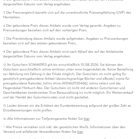
dargestellten Datums vom Verlag angehoben.
Der Preisvergleich bezieht sich auf die unverbindliche Preisempfehlung (UVP) des
5
Herstellers.
Der gebundene Preis dieses Artikels wurde vom Verlag gesenkt. Angaben zu
6
Preissenkungen beziehen sich auf den vorherigen Preis.
Die Preisbindung dieses Artikels wurde aufgehoben. Angaben zu Preissenkungen
7
beziehen sich auf den letzten gebundenen Preis.
Der gebundene Preis dieses Artikels wird nach Ablauf des auf der Artikelseite
8
dargestellten Datums vom Verlag angehoben.
Ihr Gutschein SOMMER13 gilt bis einschließlich 10.08.2026. Sie können den
12
Gutschein ausschließlich online einlösen unter www.hugendubel.de. Keine Bestellung
zur Abholung mit Zahlung in der Filiale möglich. Der Gutschein ist nicht gültig für
gesetzlich preisgebundene Artikel (deutschsprachige Bücher und eBooks) sowie für
preisgebundene Kalender, tolino shine (4016621130466), tolino select und das
Hugendubel Hörbuch Abo. Der Gutschein ist nicht mit anderen Gutscheinen und
Geschenkkarten kombinierbar. Eine Barauszahlung ist nicht möglich. Ein Weiterverkauf
und der Handel des Gutscheincodes sind nicht gestattet.
Leider können wir die Echtheit der Kundenbewertung aufgrund der großen Zahl an
15
Einzelbewertungen nicht prüfen.
Alle Informationen zur Tiefpreisgarantie finden Sie
hier
16
Alle Preise verstehen sich inkl. der gesetzlichen MwSt. Informationen über den
*
Versand und anfallende Versandkosten finden Sie
hier