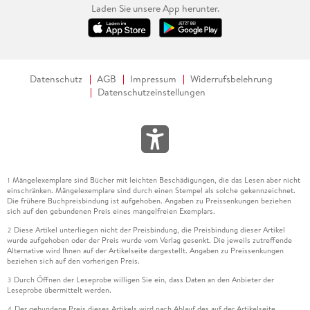
Laden Sie unsere App herunter.
Datenschutz
AGB
Impressum
Widerrufsbelehrung
Datenschutzeinstellungen
Mängelexemplare sind Bücher mit leichten Beschädigungen, die das Lesen aber nicht
1
einschränken. Mängelexemplare sind durch einen Stempel als solche gekennzeichnet.
Die frühere Buchpreisbindung ist aufgehoben. Angaben zu Preissenkungen beziehen
sich auf den gebundenen Preis eines mangelfreien Exemplars.
Diese Artikel unterliegen nicht der Preisbindung, die Preisbindung dieser Artikel
2
wurde aufgehoben oder der Preis wurde vom Verlag gesenkt. Die jeweils zutreffende
Alternative wird Ihnen auf der Artikelseite dargestellt. Angaben zu Preissenkungen
beziehen sich auf den vorherigen Preis.
Durch Öffnen der Leseprobe willigen Sie ein, dass Daten an den Anbieter der
3
Leseprobe übermittelt werden.
Der gebundene Preis dieses Artikels wird nach Ablauf des auf der Artikelseite
4