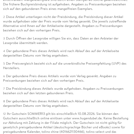
Die frühere Buchpreisbindung ist aufgehoben. Angaben zu Preissenkungen beziehen
sich auf den gebundenen Preis eines mangelfreien Exemplars.
Diese Artikel unterliegen nicht der Preisbindung, die Preisbindung dieser Artikel
2
wurde aufgehoben oder der Preis wurde vom Verlag gesenkt. Die jeweils zutreffende
Alternative wird Ihnen auf der Artikelseite dargestellt. Angaben zu Preissenkungen
beziehen sich auf den vorherigen Preis.
Durch Öffnen der Leseprobe willigen Sie ein, dass Daten an den Anbieter der
3
Leseprobe übermittelt werden.
Der gebundene Preis dieses Artikels wird nach Ablauf des auf der Artikelseite
4
dargestellten Datums vom Verlag angehoben.
Der Preisvergleich bezieht sich auf die unverbindliche Preisempfehlung (UVP) des
5
Herstellers.
Der gebundene Preis dieses Artikels wurde vom Verlag gesenkt. Angaben zu
6
Preissenkungen beziehen sich auf den vorherigen Preis.
Die Preisbindung dieses Artikels wurde aufgehoben. Angaben zu Preissenkungen
7
beziehen sich auf den letzten gebundenen Preis.
Der gebundene Preis dieses Artikels wird nach Ablauf des auf der Artikelseite
8
dargestellten Datums vom Verlag angehoben.
Ihr Gutschein SOMMER13 gilt bis einschließlich 10.08.2026. Sie können den
12
Gutschein ausschließlich online einlösen unter www.hugendubel.de. Keine Bestellung
zur Abholung mit Zahlung in der Filiale möglich. Der Gutschein ist nicht gültig für
gesetzlich preisgebundene Artikel (deutschsprachige Bücher und eBooks) sowie für
preisgebundene Kalender, tolino shine (4016621130466), tolino select und das