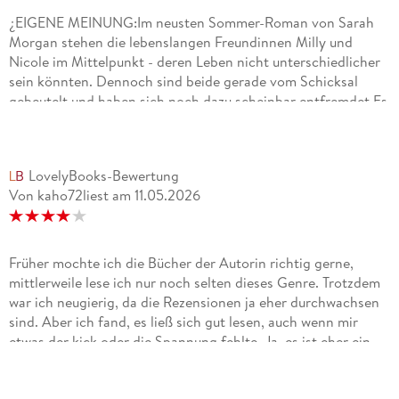
¿EIGENE MEINUNG:Im neusten Sommer-Roman von Sarah
Morgan stehen die lebenslangen Freundinnen Milly und
Nicole im Mittelpunkt - deren Leben nicht unterschiedlicher
sein könnten. Dennoch sind beide gerade vom Schicksal
gebeutelt und haben sich noch dazu scheinbar entfremdet.Es
war einfach wunderschön zu beobachten, wie beide als
Einzelpersonen, aber auch zusammen, agieren, wachsen,
reflektieren und den Mut beweisen ihren Weg selbst zu
LovelyBooks-Bewertung
bestimmen.Um sie herum finden wir wieder eine Vielzahl an
Von kaho72liest
am
11.05.2026
wundervollen Nebencharakteren - und vor allem auch tollen
Frauenfiguren (Mutter, Tochter, Oma, Freundin, Geliebte,...).
Zusammen mit dem atmosphärischen Setting in den Bergen
und Seen Cumbrias kann man sich nur wohlfühlen. Gerne
Früher mochte ich die Bücher der Autorin richtig gerne,
hätte ich dabei mehr von Millys Resort gelesen und mich
mittlerweile lese ich nur noch selten dieses Genre. Trotzdem
noch tiefer in die Umgebung eingefunden.Besonders schön
war ich neugierig, da die Rezensionen ja eher durchwachsen
finde ich es auch, dass nicht jede Geschichte zwischen Mann
sind. Aber ich fand, es ließ sich gut lesen, auch wenn mir
und Frau in diesem Buch in eine Paar-Beziehung münden
etwas der kick oder die Spannung fehlte. Ja, es ist eher ein
muss! Auch das Thema Erotik hält sich sehr zurück. ¿FAZIT:Ein
Buch zum Abschalten, statt Nervenkitzel oder Spice, es war
weiterer schöner Sommer-Roman von Sarah Morgan rund um
eher was für zwischendurch statt Highlight. Trotzdem gefiel
tolle Frauenfiguren. Für mich hätte es gerne noch mehr