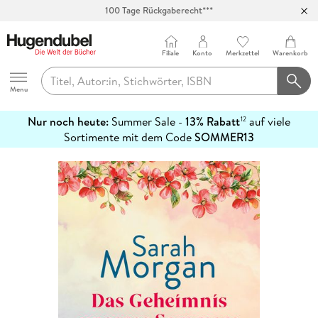
100 Tage Rückgaberecht***
Abholung in über 100 Filialen
Filiale
Konto
Merkzettel
Warenkorb
Hugendubel
Menu
Nur noch heute:
Summer Sale -
13% Rabatt
auf viele
12
mehr
Sortimente mit dem Code
SOMMER13
erfahren