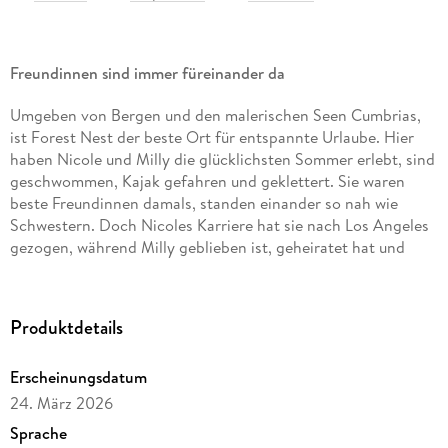
Freundinnen sind immer füreinander da
Umgeben von Bergen und den malerischen Seen Cumbrias,
ist Forest Nest der beste Ort für entspannte Urlaube. Hier
haben Nicole und Milly die glücklichsten Sommer erlebt, sind
geschwommen, Kajak gefahren und geklettert. Sie waren
beste Freundinnen damals, standen einander so nah wie
Schwestern. Doch Nicoles Karriere hat sie nach Los Angeles
gezogen, während Milly geblieben ist, geheiratet hat und
jetzt als Geschiedene die dreizehnjährige Tochter allein
erzieht. Trotzdem ist sie für Nicole da, als diese nach
achtzehn Monaten Funkstille Hilfe braucht. Was ist
Produktdetails
geschehen? Und kann ihre Freundschaft wieder werden wie
früher?
Erscheinungsdatum
24. März 2026
Sprache