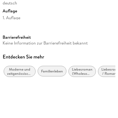
deutsch
Auflage
1. Auflage
Seitenanzahl
352
Barrierefreiheit
Autor/Autorin
Keine Information zur Barrierefreiheit bekannt
Sarah Morgan
Übersetzung
Entdecken Sie mehr
Judith Heisig
Moderne und
Liebesroman
Liebesro
Verlag/Hersteller
Familienleben
zeitgenössische
(Wholesome
/ Romanc
HarperCollins Paperback
Belletristik:
Romance)
Wholeso
allgemein und
Originaltitel
literarisch
The Summer Swap
Originalsprache
englisch
Produktart