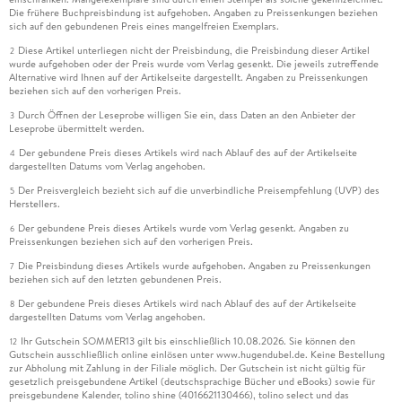
Die frühere Buchpreisbindung ist aufgehoben. Angaben zu Preissenkungen beziehen
sich auf den gebundenen Preis eines mangelfreien Exemplars.
Diese Artikel unterliegen nicht der Preisbindung, die Preisbindung dieser Artikel
2
wurde aufgehoben oder der Preis wurde vom Verlag gesenkt. Die jeweils zutreffende
Alternative wird Ihnen auf der Artikelseite dargestellt. Angaben zu Preissenkungen
beziehen sich auf den vorherigen Preis.
Durch Öffnen der Leseprobe willigen Sie ein, dass Daten an den Anbieter der
3
Leseprobe übermittelt werden.
Der gebundene Preis dieses Artikels wird nach Ablauf des auf der Artikelseite
4
dargestellten Datums vom Verlag angehoben.
Der Preisvergleich bezieht sich auf die unverbindliche Preisempfehlung (UVP) des
5
Herstellers.
Der gebundene Preis dieses Artikels wurde vom Verlag gesenkt. Angaben zu
6
Preissenkungen beziehen sich auf den vorherigen Preis.
Die Preisbindung dieses Artikels wurde aufgehoben. Angaben zu Preissenkungen
7
beziehen sich auf den letzten gebundenen Preis.
Der gebundene Preis dieses Artikels wird nach Ablauf des auf der Artikelseite
8
dargestellten Datums vom Verlag angehoben.
Ihr Gutschein SOMMER13 gilt bis einschließlich 10.08.2026. Sie können den
12
Gutschein ausschließlich online einlösen unter www.hugendubel.de. Keine Bestellung
zur Abholung mit Zahlung in der Filiale möglich. Der Gutschein ist nicht gültig für
gesetzlich preisgebundene Artikel (deutschsprachige Bücher und eBooks) sowie für
preisgebundene Kalender, tolino shine (4016621130466), tolino select und das