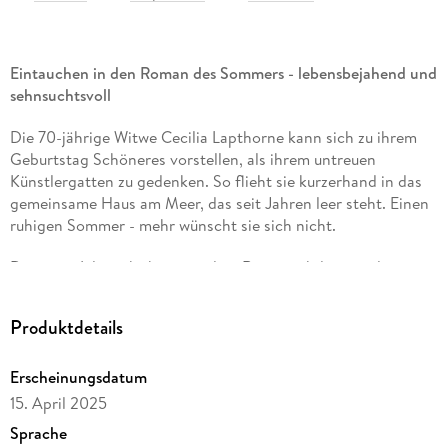
Eintauchen in den Roman des Sommers - lebensbejahend und
sehnsuchtsvoll
Die 70-jährige Witwe Cecilia Lapthorne kann sich zu ihrem
Geburtstag Schöneres vorstellen, als ihrem untreuen
Künstlergatten zu gedenken. So flieht sie kurzerhand in das
gemeinsame Haus am Meer, das seit Jahren leer steht. Einen
ruhigen Sommer - mehr wünscht sie sich nicht.
Die junge Lily steht kurz vor dem Ruin, nachdem sie der
Kunst zuliebe ihr Medizinstudium abgebrochen hat und nun
ihre Miete nicht mehr zahlen kann. Das verlassene Cottage
Produktdetails
kommt ihr gerade recht.
Als Cecilia den unerwarteten Hausgast auf ihrem Sofa
Erscheinungsdatum
vorfindet, ist eines klar: Dieser Sommer wird alles andere als
15. April 2025
ruhig. Und für beide Frauen tun sich zweite Chancen auf, die
Sprache
das große Glück bergen.