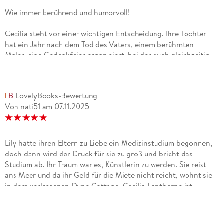
Wie immer berührend und humorvoll!
Cecilia steht vor einer wichtigen Entscheidung. Ihre Tochter
hat ein Jahr nach dem Tod des Vaters, einem berühmten
Maler, eine Gedenkfeier organisiert, bei der auch gleichzeitig
ihr Geburtstag begangen werden soll. All das bestätigt ihre
bisherige Sicht auf ihr Leben, immer ging es nur um ihn. Sie
war das Anhängsel, die Frau von... Aber sie möchte ihren
LovelyBooks-Bewertung
eigenen Weg finden, weiß aber nicht, wie sie beginnen soll.
Von nati51
am
07.11.2025
Die junge Lilly steht vor einem ähnlichen Problem, sie hat ihr
Medizinstudium abgebrochen, weil sie sich eher zur
Künstlerin berufen fühlt, hat aber keine Ahnung, wie das auch
finanziell gehen soll. Sie putzt für eine Agentur Ferienhäuser
Lily hatte ihren Eltern zu Liebe ein Medizinstudium begonnen,
auf Cape Code, als sie dort Cecilia begegnet, die ihre
doch dann wird der Druck für sie zu groß und bricht das
Zuflucht in einem Cottage findet, das sie lange Zeit gemieden
Studium ab. Ihr Traum war es, Künstlerin zu werden. Sie reist
hat. Sarah Morgen vermischt geschickt die Lebensweisheit
ans Meer und da ihr Geld für die Miete nicht reicht, wohnt sie
der älteren Cecilia mit der jugendlichen Unbekümmertheit
in dem verlassenen Dune Cottage. Cecilia Lapthorne ist
von Lilly, die alles für die Kunst aufgegeben hat. Beide finden
Witwe. Als ihre Kinder anlässlich ihres 75. Geburtstag eine
sich nicht nur sympathisch, beide lernen voneinander und
Party planen, flieht sie aus dem Haus in das leerstehende
helfen sich auf eine überzeugende Art und wie immer bei