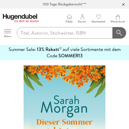
100 Tage Rückgaberecht***
Abholung in über 100 Filialen
Filiale
Konto
Merkzettel
Warenkorb
Hugendubel
Menu
Summer Sale:
13% Rabatt
auf viele Sortimente mit dem
12
mehr
Code
SOMMER13
erfahren