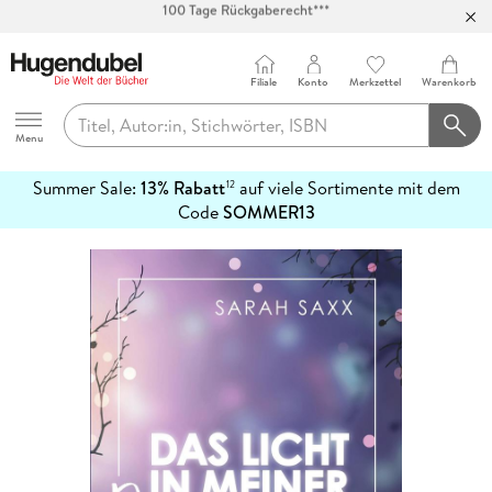
Abholung in über 100 Filialen
Filiale
Konto
Merkzettel
Warenkorb
Hugendubel
Menu
Summer Sale:
13% Rabatt
auf viele Sortimente mit dem
12
mehr
Code
SOMMER13
erfahren