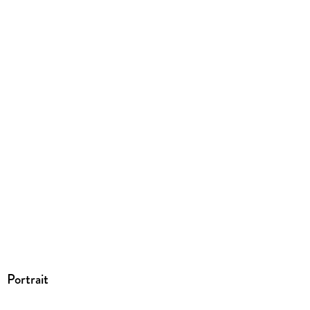
Herstelleradresse
Books on Demand GmbH, Überseering 33, 22297 Hamburg,
bod@bod.de
Portrait