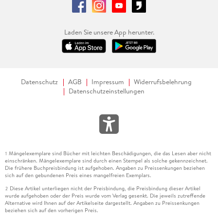
Laden Sie unsere App herunter.
Datenschutz
AGB
Impressum
Widerrufsbelehrung
Datenschutzeinstellungen
Mängelexemplare sind Bücher mit leichten Beschädigungen, die das Lesen aber nicht
1
einschränken. Mängelexemplare sind durch einen Stempel als solche gekennzeichnet.
Die frühere Buchpreisbindung ist aufgehoben. Angaben zu Preissenkungen beziehen
sich auf den gebundenen Preis eines mangelfreien Exemplars.
Diese Artikel unterliegen nicht der Preisbindung, die Preisbindung dieser Artikel
2
wurde aufgehoben oder der Preis wurde vom Verlag gesenkt. Die jeweils zutreffende
Alternative wird Ihnen auf der Artikelseite dargestellt. Angaben zu Preissenkungen
beziehen sich auf den vorherigen Preis.