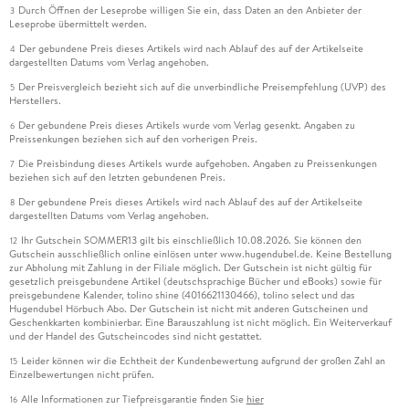
Durch Öffnen der Leseprobe willigen Sie ein, dass Daten an den Anbieter der
3
Leseprobe übermittelt werden.
Der gebundene Preis dieses Artikels wird nach Ablauf des auf der Artikelseite
4
dargestellten Datums vom Verlag angehoben.
Der Preisvergleich bezieht sich auf die unverbindliche Preisempfehlung (UVP) des
5
Herstellers.
Der gebundene Preis dieses Artikels wurde vom Verlag gesenkt. Angaben zu
6
Preissenkungen beziehen sich auf den vorherigen Preis.
Die Preisbindung dieses Artikels wurde aufgehoben. Angaben zu Preissenkungen
7
beziehen sich auf den letzten gebundenen Preis.
Der gebundene Preis dieses Artikels wird nach Ablauf des auf der Artikelseite
8
dargestellten Datums vom Verlag angehoben.
Ihr Gutschein SOMMER13 gilt bis einschließlich 10.08.2026. Sie können den
12
Gutschein ausschließlich online einlösen unter www.hugendubel.de. Keine Bestellung
zur Abholung mit Zahlung in der Filiale möglich. Der Gutschein ist nicht gültig für
gesetzlich preisgebundene Artikel (deutschsprachige Bücher und eBooks) sowie für
preisgebundene Kalender, tolino shine (4016621130466), tolino select und das
Hugendubel Hörbuch Abo. Der Gutschein ist nicht mit anderen Gutscheinen und
Geschenkkarten kombinierbar. Eine Barauszahlung ist nicht möglich. Ein Weiterverkauf
und der Handel des Gutscheincodes sind nicht gestattet.
Leider können wir die Echtheit der Kundenbewertung aufgrund der großen Zahl an
15
Einzelbewertungen nicht prüfen.
Alle Informationen zur Tiefpreisgarantie finden Sie
hier
16