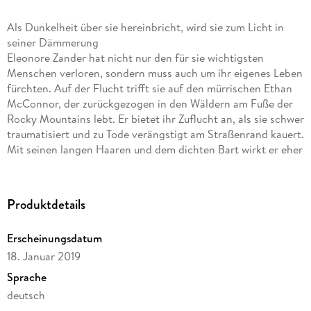
Als Dunkelheit über sie hereinbricht, wird sie zum Licht in
seiner Dämmerung
Eleonore Zander hat nicht nur den für sie wichtigsten
Menschen verloren, sondern muss auch um ihr eigenes Leben
fürchten. Auf der Flucht trifft sie auf den mürrischen Ethan
McConnor, der zurückgezogen in den Wäldern am Fuße der
Rocky Mountains lebt. Er bietet ihr Zuflucht an, als sie schwer
traumatisiert und zu Tode verängstigt am Straßenrand kauert.
Mit seinen langen Haaren und dem dichten Bart wirkt er eher
wild als vertrauenserweckend. Sein Blick ist düster, beinahe
angsteinflößend, und doch bleibt Eleonore nichts anderes
übrig, als ihm zu vertrauen.
Produktdetails
Fernab der Zivilisation begibt sie sich in den Schutz dieses
Mannes, dessen raue Schale sie nach und nach durchdringt.
Erscheinungsdatum
Aus Angst wird Neugierde. Aus Neugierde Interesse. Und aus
18. Januar 2019
Interesse Wertschätzung sowie eine tiefe Zuneigung, mit der
sie beide nicht gerechnet haben. Besonders Ethan nicht, der
Sprache
seit seiner Kindheit niemandem wirklich nahe sein kann.
deutsch
Trotzdem gelingt es Eleonore, sein versteinertes Herz auf