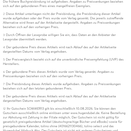
Die frühere Buchpreisbindung ist aufgehoben. Angaben zu Preissenkungen beziehen
sich auf den gebundenen Preis eines mangelfreien Exemplars.
Diese Artikel unterliegen nicht der Preisbindung, die Preisbindung dieser Artikel
2
wurde aufgehoben oder der Preis wurde vom Verlag gesenkt. Die jeweils zutreffende
Alternative wird Ihnen auf der Artikelseite dargestellt. Angaben zu Preissenkungen
beziehen sich auf den vorherigen Preis.
Durch Öffnen der Leseprobe willigen Sie ein, dass Daten an den Anbieter der
3
Leseprobe übermittelt werden.
Der gebundene Preis dieses Artikels wird nach Ablauf des auf der Artikelseite
4
dargestellten Datums vom Verlag angehoben.
Der Preisvergleich bezieht sich auf die unverbindliche Preisempfehlung (UVP) des
5
Herstellers.
Der gebundene Preis dieses Artikels wurde vom Verlag gesenkt. Angaben zu
6
Preissenkungen beziehen sich auf den vorherigen Preis.
Die Preisbindung dieses Artikels wurde aufgehoben. Angaben zu Preissenkungen
7
beziehen sich auf den letzten gebundenen Preis.
Der gebundene Preis dieses Artikels wird nach Ablauf des auf der Artikelseite
8
dargestellten Datums vom Verlag angehoben.
Ihr Gutschein SOMMER13 gilt bis einschließlich 10.08.2026. Sie können den
12
Gutschein ausschließlich online einlösen unter www.hugendubel.de. Keine Bestellung
zur Abholung mit Zahlung in der Filiale möglich. Der Gutschein ist nicht gültig für
gesetzlich preisgebundene Artikel (deutschsprachige Bücher und eBooks) sowie für
preisgebundene Kalender, tolino shine (4016621130466), tolino select und das
Hugendubel Hörbuch Abo. Der Gutschein ist nicht mit anderen Gutscheinen und