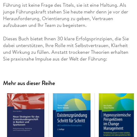
Führung ist keine Frage des Titels, sie ist eine Haltung. Als
junge Führungskraft stehen Sie heute mehr denn je vor der
Herausforderung, Orientierung zu geben, Vertrauen
aufzubauen und Ihr Team zu begeistern.
Dieses Buch bietet Ihnen 30 klare Erfolgsprinzipien, die Sie
dabei unterstützen, Ihre Rolle mit Selbstvertrauen, Klarheit
und Wirkung zu füllen. Anstatt trockener Theorien erhalten
Sie praxisnahe Impulse aus der Welt der Führung:
inspirierend, motivierend und sofort anwendbar.
Ob es um Verlässlichkeit, Kommunikation,
Mehr aus dieser Reihe
Entscheidungsfreude oder Resilienz geht: Hier finden Sie das
Rüstzeug, um Schritt für Schritt zur Führungspersönlichkeit
zu wachsen, die Sie sein wollen.
Ganz nach dem Motto: Stark führen, echt bleiben.
Inhaltsverzeichnis