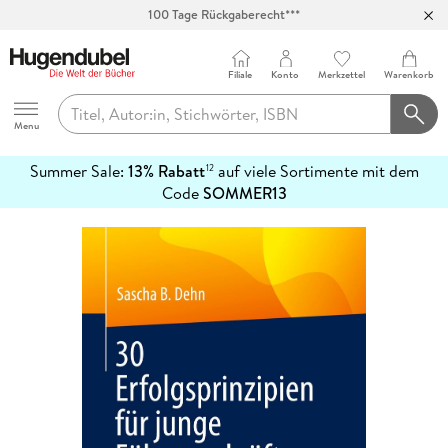
100 Tage Rückgaberecht***
Abholung in über 100 Filialen
Filiale
Konto
Merkzettel
Warenkorb
Hugendubel
Menu
Summer Sale:
13% Rabatt
auf viele Sortimente mit dem
12
mehr
Code
SOMMER13
erfahren