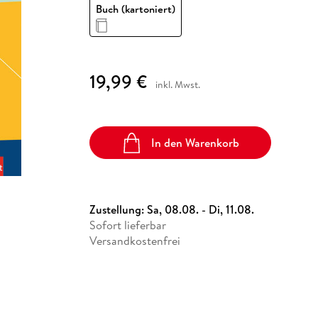
Fremdsprachige Bücher
Buch (kartoniert)
n Lernhilfen
 Jugendbücher
eiber
Hörbuch Downloads im Bundle
cher
 Vergleich
 Puzzlezubehör
Lernen
New Adult
STABILO
Taschenbücher
hilfen
hriller
 Backen
er
lender
Ratgeber
op
hriller
Romance
19,99 €
Sachbücher
inkl. Mwst.
precher:innen
Science Fiction
Fremdsprachige Bücher
In den Warenkorb
Zustellung:
Sa, 08.08. - Di, 11.08.
Sofort lieferbar
Versandkostenfrei