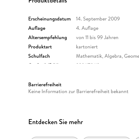
Produktdetails
Erscheinungsdatum
14. September 2009
Auflage
4. Auflage
Altersempfehlung
von 11 bis 99 Jahren
Produktart
kartoniert
Schulfach
Mathematik, Algebra, Geome
Größe (L/B/H)
239/170/12 mm
Herstelleradresse
PONS Langenscheidt GmbH, S
Stuttgart, kundenservice@kle
Barrierefreiheit
Keine Information zur Barrierefreiheit bekannt
Entdecken Sie mehr