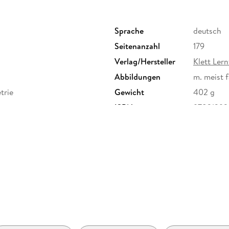
Sprache
deutsch
Seitenanzahl
179
Verlag/Hersteller
Klett Lern
Abbildungen
m. meist f
trie
Gewicht
402 g
ISBN
9783129
toeckachstrasse 11, 70190
tt-lerntraining.de