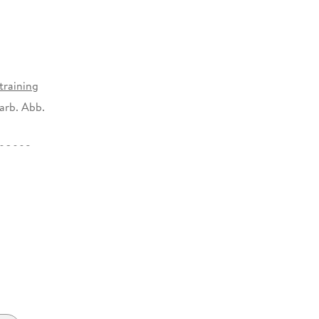
training
arb. Abb.
298992