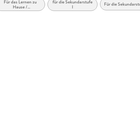
Für das Lernen zu
für die Sekundarstufe
Für die Sekundarst
Hause /
I
Selbststudium /
autonomes Lernen