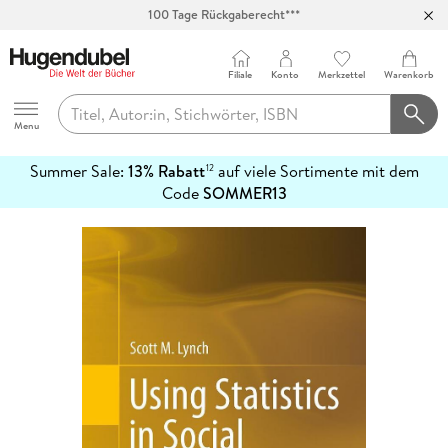
100 Tage Rückgaberecht***
Abholung in über 100 Filialen
Filiale
Konto
Merkzettel
Warenkorb
Hugendubel
Menu
Summer Sale:
13% Rabatt
auf viele Sortimente mit dem
12
mehr
Code
SOMMER13
erfahren