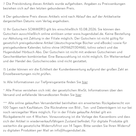
Die Preisbindung dieses Artikels wurde aufgehoben. Angaben zu Preissenkungen
7
beziehen sich auf den letzten gebundenen Preis.
Der gebundene Preis dieses Artikels wird nach Ablauf des auf der Artikelseite
8
dargestellten Datums vom Verlag angehoben.
Ihr Gutschein SOMMER13 gilt bis einschließlich 10.08.2026. Sie können den
12
Gutschein ausschließlich online einlösen unter www.hugendubel.de. Keine Bestellung
zur Abholung mit Zahlung in der Filiale möglich. Der Gutschein ist nicht gültig für
gesetzlich preisgebundene Artikel (deutschsprachige Bücher und eBooks) sowie für
preisgebundene Kalender, tolino shine (4016621130466), tolino select und das
Hugendubel Hörbuch Abo. Der Gutschein ist nicht mit anderen Gutscheinen und
Geschenkkarten kombinierbar. Eine Barauszahlung ist nicht möglich. Ein Weiterverkauf
und der Handel des Gutscheincodes sind nicht gestattet.
Leider können wir die Echtheit der Kundenbewertung aufgrund der großen Zahl an
15
Einzelbewertungen nicht prüfen.
Alle Informationen zur Tiefpreisgarantie finden Sie
hier
16
Alle Preise verstehen sich inkl. der gesetzlichen MwSt. Informationen über den
*
Versand und anfallende Versandkosten finden Sie
hier
Alle online gekauften Versandartikel beinhalten ein erweitertes Rückgaberecht von
***
100 Tagen nach Kaufdatum. Die Rücknahme von Bild-, Ton- und Datenträgern ist nur bei
noch versiegelter Ware möglich. Für in der Filiale gekaufte Artikel gilt ein
Rückgaberecht von 4 Wochen. Voraussetzung ist die Vorlage des Kassenbons und dass
sich der Artikel in wiederverkaufsfähigem Zustand befindet. Für digitale Produkte gilt
weiterhin die gesetzliche Widerrufsfrist von 14 Tagen. Bitte senden Sie Ihren Widerruf
zu digitalen Produkten per Mail an info@hugendubel.de.