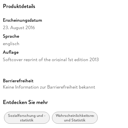
Comparing Means Across Multiple Groups. - Correlation and
Produktdetails
Simple Regression. - Introduction to Multiple Regression. -
Presenting Results of Statistical Analysis. - Conclusion. -
Statistical Tables. - Answers to Selected Exercises. -
Erscheinungsdatum
References. - Index.
23. August 2016
Sprache
englisch
Auflage
Softcover reprint of the original 1st edition 2013
Seitenanzahl
256
Barrierefreiheit
Reihe
Keine Information zur Barrierefreiheit bekannt
Mathematics and Statistics
Autor/Autorin
Entdecken Sie mehr
Scott M. Lynch
Sozialforschung und -
Wahrscheinlichkeitsrechnung
Verlag/Hersteller
statistik
und Statistik
Springer