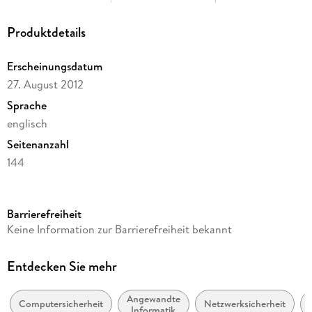
Extracted Behavioral Features to Improve Privacy for Shared
Route Tracks. -Securing Data Privacy on Mobile Devices in
Produktdetails
Emergency Health Situations.
Erscheinungsdatum
27. August 2012
Sprache
englisch
Seitenanzahl
144
Reihe
Springer Nature Proceedings Computer Science
Barrierefreiheit
Herausgegeben von
Keine Information zur Barrierefreiheit bekannt
Andreas U. Schmidt, Giovanni Russello, Iovannis Krontiris,
Shiguro Lian
Entdecken Sie mehr
Verlag/Hersteller
Springer
Angewandte
Computersicherheit
Netzwerksicherheit
Informatik