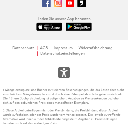
Laden Sie unsere App herunter.
Datenschutz
AGB
Impressum
Widerrufsbelehrung
Datenschutzeinstellungen
Mängelexemplare sind Bücher mit leichten Beschädigungen, die das Lesen aber nicht
1
einschränken. Mängelexemplare sind durch einen Stempel als solche gekennzeichnet.
Die frühere Buchpreisbindung ist aufgehoben. Angaben zu Preissenkungen beziehen
sich auf den gebundenen Preis eines mangelfreien Exemplars.
Diese Artikel unterliegen nicht der Preisbindung, die Preisbindung dieser Artikel
2
wurde aufgehoben oder der Preis wurde vom Verlag gesenkt. Die jeweils zutreffende
Alternative wird Ihnen auf der Artikelseite dargestellt. Angaben zu Preissenkungen
beziehen sich auf den vorherigen Preis.