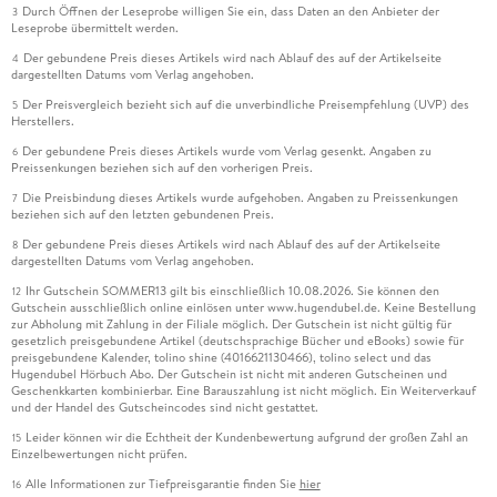
Durch Öffnen der Leseprobe willigen Sie ein, dass Daten an den Anbieter der
3
Leseprobe übermittelt werden.
Der gebundene Preis dieses Artikels wird nach Ablauf des auf der Artikelseite
4
dargestellten Datums vom Verlag angehoben.
Der Preisvergleich bezieht sich auf die unverbindliche Preisempfehlung (UVP) des
5
Herstellers.
Der gebundene Preis dieses Artikels wurde vom Verlag gesenkt. Angaben zu
6
Preissenkungen beziehen sich auf den vorherigen Preis.
Die Preisbindung dieses Artikels wurde aufgehoben. Angaben zu Preissenkungen
7
beziehen sich auf den letzten gebundenen Preis.
Der gebundene Preis dieses Artikels wird nach Ablauf des auf der Artikelseite
8
dargestellten Datums vom Verlag angehoben.
Ihr Gutschein SOMMER13 gilt bis einschließlich 10.08.2026. Sie können den
12
Gutschein ausschließlich online einlösen unter www.hugendubel.de. Keine Bestellung
zur Abholung mit Zahlung in der Filiale möglich. Der Gutschein ist nicht gültig für
gesetzlich preisgebundene Artikel (deutschsprachige Bücher und eBooks) sowie für
preisgebundene Kalender, tolino shine (4016621130466), tolino select und das
Hugendubel Hörbuch Abo. Der Gutschein ist nicht mit anderen Gutscheinen und
Geschenkkarten kombinierbar. Eine Barauszahlung ist nicht möglich. Ein Weiterverkauf
und der Handel des Gutscheincodes sind nicht gestattet.
Leider können wir die Echtheit der Kundenbewertung aufgrund der großen Zahl an
15
Einzelbewertungen nicht prüfen.
Alle Informationen zur Tiefpreisgarantie finden Sie
hier
16