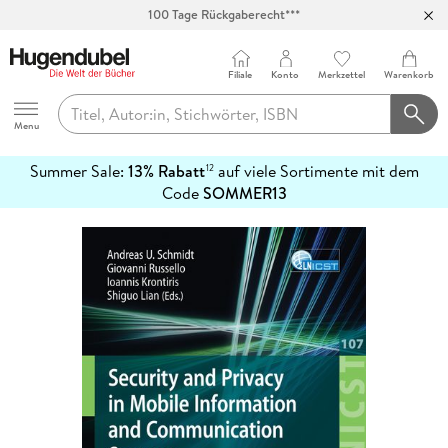
100 Tage Rückgaberecht***
Abholung in über 100 Filialen
Filiale
Konto
Merkzettel
Warenkorb
Hugendubel
Menu
Summer Sale:
13% Rabatt
auf viele Sortimente mit dem
12
mehr
Code
SOMMER13
erfahren