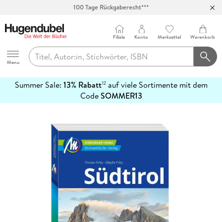
100 Tage Rückgaberecht***
Abholung in über 100 Filialen
Filiale
Konto
Merkzettel
Warenkorb
Hugendubel
Menu
Summer Sale:
13% Rabatt
auf viele Sortimente mit dem
12
mehr
Code
SOMMER13
erfahren