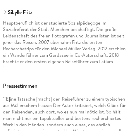
Sibylle Fritz
Hauptberuflich ist der studierte Sozialpädagoge im
Sozialreferat der Stadt München beschäftigt. Die große
Leidenschaft des freien Fotografen und Journalisten ist seit
jeher das Reisen. 2007 übernahm Fritz die ersten
Recherchetrips für den Michael Müller Verlag. 2012 erschien
ein Wanderführer zum Gardasee in Co-Autorschaft. 2018
brachte er den ersten eigenen Reiseführer zum Latium
heraus.
Dutzende Reisen hat Florian Fritz nach Italien unternommen.
Pressestimmen
Neben dem Bekannten das Unbekannte zu entdecken, lockt
ihn wie die immerwährende Aussicht auf neue Fotos. Und
"[E]ine Tatsache [macht] den Reiseführer zu einem typischen
natürlich so gehört sich das südlich des Brenners
aus Müllerschem Hause: Der Autor kritisiert, welch Glück für
unverfälschte Küche, qualitätvolle Weine und ab und an ein
den Reisenden, auch dort, wo es nun mal nötig ist. So hält
kräftiger Espresso. www. flofritz. de
man nicht nur ein topaktuelles und bestens recherchiertes
Werk in den Händen, sondern auch eines, das ehrlich
aufzeigt, wo man seine wertvollen Minuten verbringen sollte