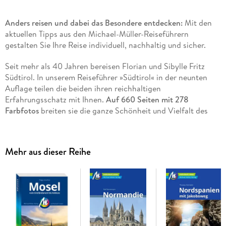
Anders reisen und dabei das Besondere entdecken:
Mit den
aktuellen Tipps aus den Michael-Müller-Reiseführern
gestalten Sie Ihre Reise individuell, nachhaltig und sicher.
Seit mehr als 40 Jahren bereisen Florian und Sibylle Fritz
Südtirol. In unserem Reiseführer »Südtirol« in der neunten
Auflage teilen die beiden ihren reichhaltigen
Erfahrungsschatz mit Ihnen.
Auf 660 Seiten mit 278
Farbfotos
breiten sie die ganze Schönheit und Vielfalt des
Landes vor Ihnen aus. Dank
55 Karten und Plänen
sowie einer
praktischen herausnehmbaren Karte im Maßstab 1:250. 000
wird Südtirol zu Ihrer zweiten Heimat.
Mehr aus dieser Reihe
Erkunden Sie jeden Winkel dank 140 beschriebener Wege, 29
Wanderkarten und 18 GPS-Tracks. Ökologisch, regional und
nachhaltig wirtschaftende Betriebe sind kenntlich gemacht.
Alles vor Ort für Sie recherchiert und ausprobiert. Zahlreiche
eingestreute Kurz-Essays vermitteln interessante
Hintergrundinformationen. Die Geheimtipps von Florian und