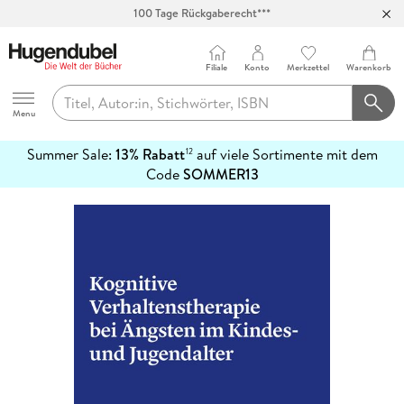
100 Tage Rückgaberecht***
Abholung in über 100 Filialen
Filiale
Konto
Merkzettel
Warenkorb
Hugendubel
Menu
Summer Sale:
13% Rabatt
auf viele Sortimente mit dem
12
mehr
Code
SOMMER13
erfahren