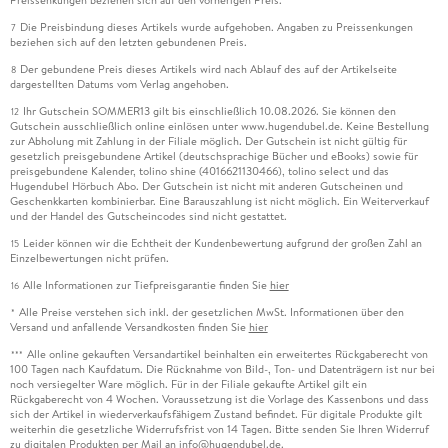
Die Preisbindung dieses Artikels wurde aufgehoben. Angaben zu Preissenkungen
7
beziehen sich auf den letzten gebundenen Preis.
Der gebundene Preis dieses Artikels wird nach Ablauf des auf der Artikelseite
8
dargestellten Datums vom Verlag angehoben.
Ihr Gutschein SOMMER13 gilt bis einschließlich 10.08.2026. Sie können den
12
Gutschein ausschließlich online einlösen unter www.hugendubel.de. Keine Bestellung
zur Abholung mit Zahlung in der Filiale möglich. Der Gutschein ist nicht gültig für
gesetzlich preisgebundene Artikel (deutschsprachige Bücher und eBooks) sowie für
preisgebundene Kalender, tolino shine (4016621130466), tolino select und das
Hugendubel Hörbuch Abo. Der Gutschein ist nicht mit anderen Gutscheinen und
Geschenkkarten kombinierbar. Eine Barauszahlung ist nicht möglich. Ein Weiterverkauf
und der Handel des Gutscheincodes sind nicht gestattet.
Leider können wir die Echtheit der Kundenbewertung aufgrund der großen Zahl an
15
Einzelbewertungen nicht prüfen.
Alle Informationen zur Tiefpreisgarantie finden Sie
hier
16
Alle Preise verstehen sich inkl. der gesetzlichen MwSt. Informationen über den
*
Versand und anfallende Versandkosten finden Sie
hier
Alle online gekauften Versandartikel beinhalten ein erweitertes Rückgaberecht von
***
100 Tagen nach Kaufdatum. Die Rücknahme von Bild-, Ton- und Datenträgern ist nur bei
noch versiegelter Ware möglich. Für in der Filiale gekaufte Artikel gilt ein
Rückgaberecht von 4 Wochen. Voraussetzung ist die Vorlage des Kassenbons und dass
sich der Artikel in wiederverkaufsfähigem Zustand befindet. Für digitale Produkte gilt
weiterhin die gesetzliche Widerrufsfrist von 14 Tagen. Bitte senden Sie Ihren Widerruf
zu digitalen Produkten per Mail an info@hugendubel.de.