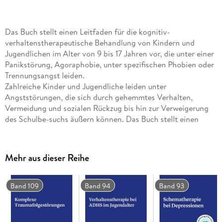
Das Buch stellt einen Leitfaden für die kognitiv-
verhaltenstherapeutische Behandlung von Kindern und
Jugendlichen im Alter von 9 bis 17 Jahren vor, die unter einer
Panikstörung, Agoraphobie, unter spezifischen Phobien oder
Trennungsangst leiden.
Zahlreiche Kinder und Jugendliche leiden unter
Angststörungen, die sich durch gehemmtes Verhalten,
Vermeidung und sozialen Rückzug bis hin zur Verweigerung
des Schulbe-suchs äußern können. Das Buch stellt einen
halbstrukturierten Leitfaden für eine evidenz-basierte
kognitiv-verhaltenstherapeutische Behandlung von Kindern
und Jugendlichen im Alter von 9 bis 17 Jahren vor, die unter
Mehr aus dieser Reihe
einer Panikstörung, Agoraphobie, unter spezifischen Phobien
oder Trennungsangst leiden.
Praxisorientiert wird beschrieben, wie bei der
Band 109
Band 94
Band 93
Psychoedukation, der Konfrontation mit der Angst, der
Veränderung katastrophisierender Vorstellungen, dem
Stressmanagement und Problemlösen, dem Abbau von