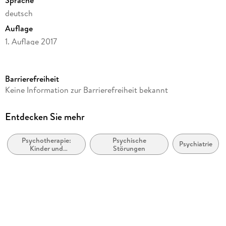
deutsch
Auflage
1. Auflage 2017
Seitenanzahl
163
Barrierefreiheit
Reihe
Keine Information zur Barrierefreiheit bekannt
Therapeutische Praxis
Autor/Autorin
Entdecken Sie mehr
Sigrun Schmidt-Traub
Psychotherapie:
Psychische
Verlag/Hersteller
Psychiatrie
Kinder und
Störungen
Hogrefe Verlag GmbH + Co.
Jugendliche
Produktart
kartoniert
Gewicht
536 g
Größe (L/B/H)