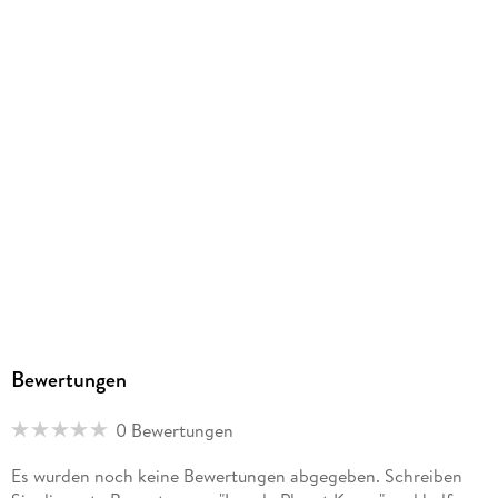
ISBN
9781838698218
Herstelleradresse
Lonely Planet Product Safety, Digital Depot, Roe Lane off
Thomas Street, 8 Dublin, managingeditor@lonelyplanet.com
Bewertungen
0 Bewertungen
Es wurden noch keine Bewertungen abgegeben. Schreiben