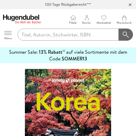
100 Tage Rückgaberecht***
Abholung in über 100 Filialen
Filiale
Konto
Merkzettel
Warenkorb
Hugendubel
Menu
Summer Sale:
13% Rabatt
auf viele Sortimente mit dem
12
mehr
Code
SOMMER13
erfahren