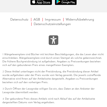
Datenschutz
AGB
Impressum
Widerrufsbelehrung
Datenschutzeinstellungen
Mängelexemplare sind Bücher mit leichten Beschädigungen, die das Lesen aber nicht
1
einschränken. Mängelexemplare sind durch einen Stempel als solche gekennzeichnet.
Die frühere Buchpreisbindung ist aufgehoben. Angaben zu Preissenkungen beziehen
sich auf den gebundenen Preis eines mangelfreien Exemplars.
Diese Artikel unterliegen nicht der Preisbindung, die Preisbindung dieser Artikel
2
wurde aufgehoben oder der Preis wurde vom Verlag gesenkt. Die jeweils zutreffende
Alternative wird Ihnen auf der Artikelseite dargestellt. Angaben zu Preissenkungen
beziehen sich auf den vorherigen Preis.
Durch Öffnen der Leseprobe willigen Sie ein, dass Daten an den Anbieter der
3
Leseprobe übermittelt werden.
Der gebundene Preis dieses Artikels wird nach Ablauf des auf der Artikelseite
4
dargestellten Datums vom Verlag angehoben.