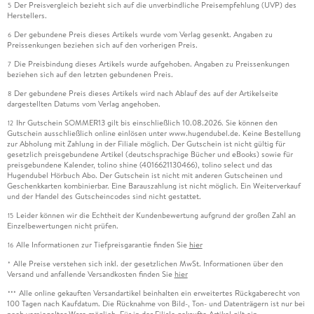
Der Preisvergleich bezieht sich auf die unverbindliche Preisempfehlung (UVP) des
5
Herstellers.
Der gebundene Preis dieses Artikels wurde vom Verlag gesenkt. Angaben zu
6
Preissenkungen beziehen sich auf den vorherigen Preis.
Die Preisbindung dieses Artikels wurde aufgehoben. Angaben zu Preissenkungen
7
beziehen sich auf den letzten gebundenen Preis.
Der gebundene Preis dieses Artikels wird nach Ablauf des auf der Artikelseite
8
dargestellten Datums vom Verlag angehoben.
Ihr Gutschein SOMMER13 gilt bis einschließlich 10.08.2026. Sie können den
12
Gutschein ausschließlich online einlösen unter www.hugendubel.de. Keine Bestellung
zur Abholung mit Zahlung in der Filiale möglich. Der Gutschein ist nicht gültig für
gesetzlich preisgebundene Artikel (deutschsprachige Bücher und eBooks) sowie für
preisgebundene Kalender, tolino shine (4016621130466), tolino select und das
Hugendubel Hörbuch Abo. Der Gutschein ist nicht mit anderen Gutscheinen und
Geschenkkarten kombinierbar. Eine Barauszahlung ist nicht möglich. Ein Weiterverkauf
und der Handel des Gutscheincodes sind nicht gestattet.
Leider können wir die Echtheit der Kundenbewertung aufgrund der großen Zahl an
15
Einzelbewertungen nicht prüfen.
Alle Informationen zur Tiefpreisgarantie finden Sie
hier
16
Alle Preise verstehen sich inkl. der gesetzlichen MwSt. Informationen über den
*
Versand und anfallende Versandkosten finden Sie
hier
Alle online gekauften Versandartikel beinhalten ein erweitertes Rückgaberecht von
***
100 Tagen nach Kaufdatum. Die Rücknahme von Bild-, Ton- und Datenträgern ist nur bei