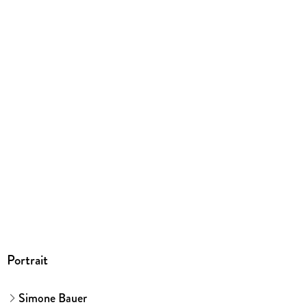
9783958894754
Herstelleradresse
Conbook Medien, Grillparzerstr. 12, 81675 München,
service@isp.gmbh
Portrait
Simone Bauer