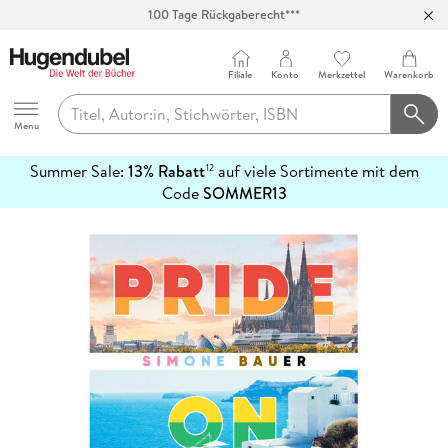
100 Tage Rückgaberecht***
Abholung in über 100 Filialen
Filiale
Konto
Merkzettel
Warenkorb
Hugendubel
Menu
Summer Sale:
13% Rabatt
auf viele Sortimente mit dem
12
mehr
Code
SOMMER13
erfahren