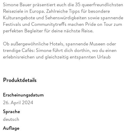
Simone Bauer präsentiert euch die 35 queerfreundlichsten
Reiseziele in Europa. Zahlreiche Tipps für besondere
Kulturangebote und Sehenswürdigkeiten sowie spannende
Festivals und Communitytreffs machen Pride on Tour zum
perfekten Begleiter für deine nächste Reise.
Ob außergewöhnliche Hotels, spannende Museen oder
trendige Cafés: Simone führt dich dorthin, wo du einen
erlebnisreichen und gleichzeitig entspannten Urlaub
genießen kannst.
Ein bunter Reiseführer für queere Menschen und Allies
Produktdetails
35 queerfreundliche Reiseziele in Europa
Erscheinungsdatum
Zahlreiche Geheimtipps und jede Menge Inspiration
26. April 2024
Geballtes Wissen über die queere Gesellschaft und
Geschichte
Sprache
Authentisch, inklusiv, informativ
deutsch
Auflage