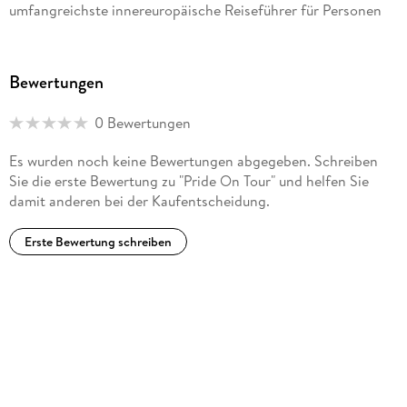
umfangreichste innereuropäische Reiseführer für Personen
der LGBTQIA+-Community. Er bietet nicht nur einen
Überblick über die sichersten Städte, sondern auch über
Aktivitäten, die man dort gemacht und Orte, die man
Bewertungen
besucht haben sollte. Zusätzlich wird das Ganze auch noch
mit einer Energie präsentiert, die allein schon beim Lesen
0 Bewertungen
Lust auf den nächsten Urlaub macht. zeitjung. de
Es wurden noch keine Bewertungen abgegeben. Schreiben
Gestalterisch an den Farben der progressiven Pride-Flag
Sie die erste Bewertung zu "Pride On Tour" und helfen Sie
angelehnt, ist der Ton des Reiseführers immer offen und
damit anderen bei der Kaufentscheidung.
inklusiv. pinkdot-life. de
Erste Bewertung schreiben