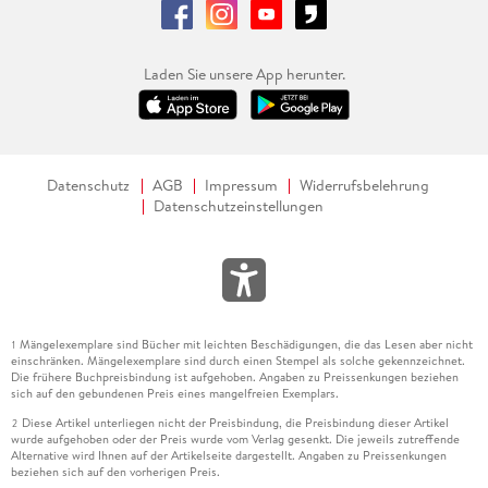
Laden Sie unsere App herunter.
Datenschutz
AGB
Impressum
Widerrufsbelehrung
Datenschutzeinstellungen
Mängelexemplare sind Bücher mit leichten Beschädigungen, die das Lesen aber nicht
1
einschränken. Mängelexemplare sind durch einen Stempel als solche gekennzeichnet.
Die frühere Buchpreisbindung ist aufgehoben. Angaben zu Preissenkungen beziehen
sich auf den gebundenen Preis eines mangelfreien Exemplars.
Diese Artikel unterliegen nicht der Preisbindung, die Preisbindung dieser Artikel
2
wurde aufgehoben oder der Preis wurde vom Verlag gesenkt. Die jeweils zutreffende
Alternative wird Ihnen auf der Artikelseite dargestellt. Angaben zu Preissenkungen
beziehen sich auf den vorherigen Preis.