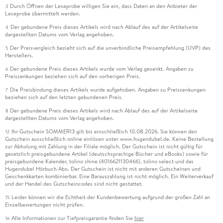
Durch Öffnen der Leseprobe willigen Sie ein, dass Daten an den Anbieter der
3
Leseprobe übermittelt werden.
Der gebundene Preis dieses Artikels wird nach Ablauf des auf der Artikelseite
4
dargestellten Datums vom Verlag angehoben.
Der Preisvergleich bezieht sich auf die unverbindliche Preisempfehlung (UVP) des
5
Herstellers.
Der gebundene Preis dieses Artikels wurde vom Verlag gesenkt. Angaben zu
6
Preissenkungen beziehen sich auf den vorherigen Preis.
Die Preisbindung dieses Artikels wurde aufgehoben. Angaben zu Preissenkungen
7
beziehen sich auf den letzten gebundenen Preis.
Der gebundene Preis dieses Artikels wird nach Ablauf des auf der Artikelseite
8
dargestellten Datums vom Verlag angehoben.
Ihr Gutschein SOMMER13 gilt bis einschließlich 10.08.2026. Sie können den
12
Gutschein ausschließlich online einlösen unter www.hugendubel.de. Keine Bestellung
zur Abholung mit Zahlung in der Filiale möglich. Der Gutschein ist nicht gültig für
gesetzlich preisgebundene Artikel (deutschsprachige Bücher und eBooks) sowie für
preisgebundene Kalender, tolino shine (4016621130466), tolino select und das
Hugendubel Hörbuch Abo. Der Gutschein ist nicht mit anderen Gutscheinen und
Geschenkkarten kombinierbar. Eine Barauszahlung ist nicht möglich. Ein Weiterverkauf
und der Handel des Gutscheincodes sind nicht gestattet.
Leider können wir die Echtheit der Kundenbewertung aufgrund der großen Zahl an
15
Einzelbewertungen nicht prüfen.
Alle Informationen zur Tiefpreisgarantie finden Sie
hier
16