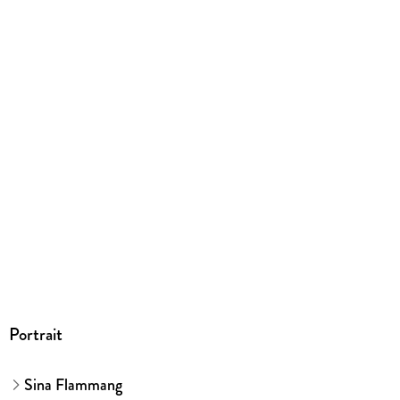
366 g
Größe (L/B/H)
215/150/14 mm
Sonstiges
Klappenbroschur
ISBN
9783440178591
Herstelleradresse
Franckh-Kosmos Verlags-GmbH & Co. KG, Pfizerstraße 5-7,
70184 Stuttgart, kosmos.de/servicecenter
Portrait
Sina Flammang