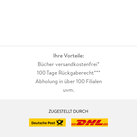
der sowohl langjährigen Fans der drei !!! als auch neuen
Leserinnen und Lesern gefallen dürfte. Eine klare
Leseempfehlung für alle, die spannende Geschichten, starke
Freundschaften und die Welt der sozialen Medien mögen!
Ihre Vorteile:
Bücher versandkostenfrei*
100 Tage Rückgaberecht***
Abholung in über 100 Filialen
uvm.
ZUGESTELLT DURCH