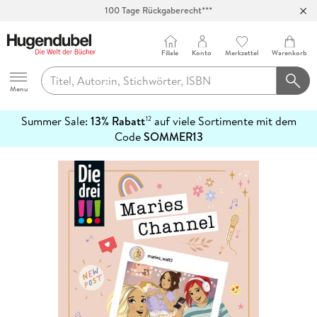
100 Tage Rückgaberecht***
Abholung in über 100 Filialen
Filiale
Konto
Merkzettel
Warenkorb
Hugendubel
Menu
Summer Sale:
13% Rabatt
auf viele Sortimente mit dem
12
mehr
Code
SOMMER13
erfahren