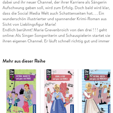
dabei und ihr neuer Channel, der ihrer Karriere als Sängerin
Aufschwung geben soll, wird zum Erfolg. Doch bald wird klar,
dass die Social Media Welt auch Schattenseiten hat. . . Ein
wunderschön illustrierter und spannender Krimi-Roman aus
Sicht von Lieblingsfigur Marie!
Endlich berühmt! Marie Grevenbroich von den drei ! ! ! geht
online: Als Singer-Songwriterin und Schauspielerin startet sie
ihren eigenen Channel. Er läuft schnell richtig gut und immer
mehr Fans folgen ihr. Der Karriere steht nichts mehr im Weg.
Oder? Doch der Erfolg hat auch seine Schattenseiten. Wie
geht Marie mit seltsamen Werbeanfragen, Eifersucht und
Mehr aus dieser Reihe
Cyber-Mobbing um? Ein actionreicher und witziger Krimi-
Roman im Post-Stil rund um Social Media, Freundschaft,
Liebe und Lifestyle. Mit coolen Extras: wunderschön
illustrierte Channel-Post, lustige Chats und Tipps zum
richtigen Umgang mit Social Media. .