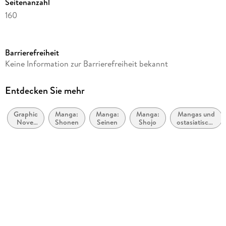
Seitenanzahl
160
Reihe
Shadows House
Barrierefreiheit
Autor/Autorin
Keine Information zur Barrierefreiheit bekannt
So-Ma-To
Übersetzung
Entdecken Sie mehr
Florian Weitschies, Etsuko Tabuchi
Graphic
Manga:
Manga:
Manga:
Mangas und
Verlag/Hersteller
Novel
Shonen
Seinen
Shojo
ostasiatische
Manga Cult
und
Comic-Stile
Manga-
bzw. -
Originaltitel
Kunst
Traditionen
- SHADOWS HOUSE
Originalsprache
japanisch
Produktart
kartoniert