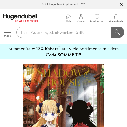
100 Tage Rückgaberecht***
Abholung in über 100 Filialen
Filiale
Konto
Merkzettel
Warenkorb
Hugendubel
Menu
Summer Sale:
13% Rabatt
auf viele Sortimente mit dem
12
mehr
Code
SOMMER13
erfahren