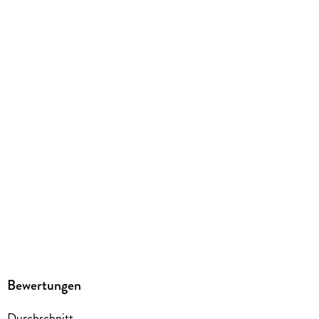
Gewicht
196 g
Größe (L/B/H)
208/138/14 mm
ISBN
9783964338518
Herstelleradresse
Penguin Random House Verlagsgruppe GmbH, Neumarkter
Straße 28, 81673 München,
produktsicherheit@penguinrandomhouse.de
Bewertungen
Durchschnitt