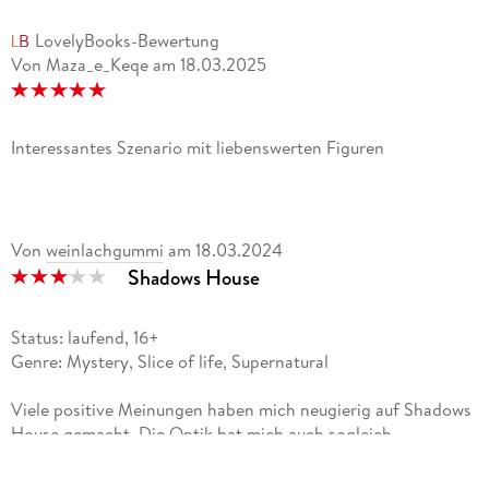
LovelyBooks-Bewertung
Von Maza_e_Keqe
am
18.03.2025
Interessantes Szenario mit liebenswerten Figuren
Von
weinlachgummi
am
18.03.2024
Shadows House
Status: laufend, 16+
Genre: Mystery, Slice of life, Supernatural
Viele positive Meinungen haben mich neugierig auf Shadows
House gemacht. Die Optik hat mich auch sogleich
angesprochen. Die Zeichnungen sind wirklich hübsch.
Umgebungen bzw. die Einrichtung werden oft mit sehr viele