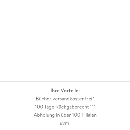
glaube ich nicht, dass ich so lange am Ball bleiben werde.
Fazit:
Der Manga hat eigentlich alles, was ich mag und doch hat es
nicht klick gemacht. Leider, denn die Reihe hat definitiv
Potenzial, ist aber wohl einfach nichts für mich.
Ihre Vorteile:
Bücher versandkostenfrei*
100 Tage Rückgaberecht***
Abholung in über 100 Filialen
uvm.