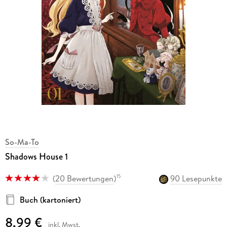
So-Ma-To
Shadows House 1
(
20 Bewertungen
)
90 Lesepunkte
15
Buch (kartoniert)
8,99 €
inkl. Mwst.