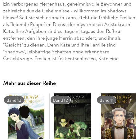
Ein verborgenes Herrenhaus, geheimnisvolle Bewohner und
zahlreiche dunkle Geheimnisse - willkommen im Shadows
House! Seit sie sich erinnern kann, steht die fröhliche Emilico
als "lebende Puppe" im Dienst der mysteriösen Aristokratin
Kate. Ihre Aufgaben sind es, tagein, tagaus den Ruß zu
entfernen, den ihre junge Herrin absondert, und ihr als
"Gesicht" zu dienen. Denn Kate und ihre Familie sind
"Shadows", leibhaftige Schatten ohne erkennbare
Gesichtszüge. Emilico ist fest entschlossen, Kate eine
würdige lebende Puppe zu sein. Doch es gibt noch viel zu
lernen - und schon bald muss Emilico erfahren, was es mit
ihrer Bestimmung eigentlich auf sich hat . . .
Mehr aus dieser Reihe
Band 13
Band 12
Band 11