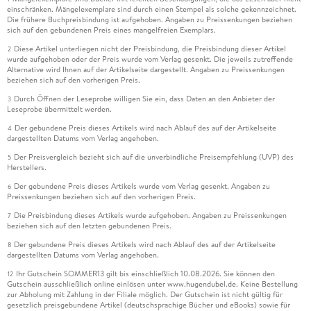
einschränken. Mängelexemplare sind durch einen Stempel als solche gekennzeichnet.
Die frühere Buchpreisbindung ist aufgehoben. Angaben zu Preissenkungen beziehen
sich auf den gebundenen Preis eines mangelfreien Exemplars.
Diese Artikel unterliegen nicht der Preisbindung, die Preisbindung dieser Artikel
2
wurde aufgehoben oder der Preis wurde vom Verlag gesenkt. Die jeweils zutreffende
Alternative wird Ihnen auf der Artikelseite dargestellt. Angaben zu Preissenkungen
beziehen sich auf den vorherigen Preis.
Durch Öffnen der Leseprobe willigen Sie ein, dass Daten an den Anbieter der
3
Leseprobe übermittelt werden.
Der gebundene Preis dieses Artikels wird nach Ablauf des auf der Artikelseite
4
dargestellten Datums vom Verlag angehoben.
Der Preisvergleich bezieht sich auf die unverbindliche Preisempfehlung (UVP) des
5
Herstellers.
Der gebundene Preis dieses Artikels wurde vom Verlag gesenkt. Angaben zu
6
Preissenkungen beziehen sich auf den vorherigen Preis.
Die Preisbindung dieses Artikels wurde aufgehoben. Angaben zu Preissenkungen
7
beziehen sich auf den letzten gebundenen Preis.
Der gebundene Preis dieses Artikels wird nach Ablauf des auf der Artikelseite
8
dargestellten Datums vom Verlag angehoben.
Ihr Gutschein SOMMER13 gilt bis einschließlich 10.08.2026. Sie können den
12
Gutschein ausschließlich online einlösen unter www.hugendubel.de. Keine Bestellung
zur Abholung mit Zahlung in der Filiale möglich. Der Gutschein ist nicht gültig für
gesetzlich preisgebundene Artikel (deutschsprachige Bücher und eBooks) sowie für