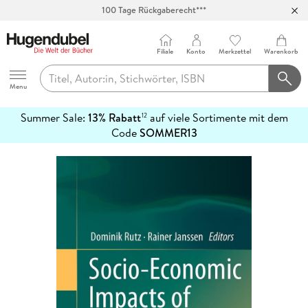
100 Tage Rückgaberecht***
Abholung in über 100 Filialen
Filiale
Konto
Merkzettel
Warenkorb
Hugendubel
Menu
Summer Sale:
13% Rabatt
auf viele Sortimente mit dem
12
mehr
Code
SOMMER13
erfahren