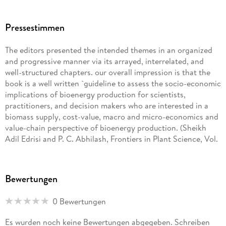
cane in Brazil. - 13. Socio-economic effects of the sugar
cane-to-ethanol production chain in Costa Rica. - 14. Socio-
economic impacts of a lignocellulosic ethanol refinery in
Pressestimmen
Canada. - 15. Biogas from organic waste in African cities. -
16. Analysis of socio-economic indicators on different
The editors presented the intended themes in an organized
bioenergy case studies. - 17. Summary: The contribution of
and progressive manner via its arrayed, interrelated, and
bioenergy to energy access and energy security. - Index.
well-structured chapters. our overall impression is that the
book is a well written `guideline to assess the socio-economic
implications of bioenergy production for scientists,
practitioners, and decision makers who are interested in a
biomass supply, cost-value, macro and micro-economics and
value-chain perspective of bioenergy production. (Sheikh
Adil Edrisi and P. C. Abhilash, Frontiers in Plant Science, Vol.
3, October, 2015)
Bewertungen
0 Bewertungen
Es wurden noch keine Bewertungen abgegeben. Schreiben