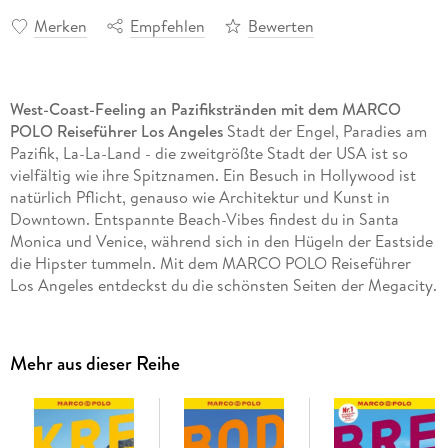
Merken
Empfehlen
Bewerten
West-Coast-Feeling an Pazifikstränden mit dem MARCO
POLO Reiseführer Los Angeles
Stadt der Engel, Paradies am
Pazifik, La-La-Land - die zweitgrößte Stadt der USA ist so
vielfältig wie ihre Spitznamen. Ein Besuch in Hollywood ist
natürlich Pflicht, genauso wie Architektur und Kunst in
Downtown. Entspannte Beach-Vibes findest du in Santa
Monica und Venice, während sich in den Hügeln der Eastside
die Hipster tummeln. Mit dem MARCO POLO Reiseführer
Los Angeles entdeckst du die schönsten Seiten der Megacity.
Stürz dich mitten hinein in den Großstadttrubel!
Das Beste zuerst: die MARCO POLO
Top-Highlights
und
Mehr aus dieser Reihe
die MARCO POLO
Bucketlist
für die unvergesslichen
Urlaubserlebnisse
Der
Urlaubsplaner
für den passenden Einstieg und
sprechende Karten mit Tipps und Reisehacks für jede