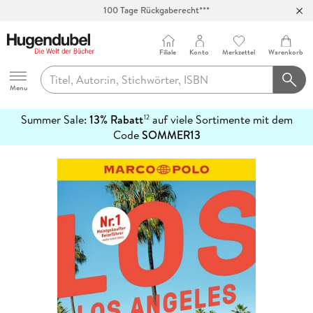
100 Tage Rückgaberecht***
Abholung in über 100 Filialen
Filiale
Konto
Merkzettel
Warenkorb
Hugendubel
Menu
Summer Sale:
13% Rabatt
auf viele Sortimente mit dem
12
mehr
Code
SOMMER13
erfahren