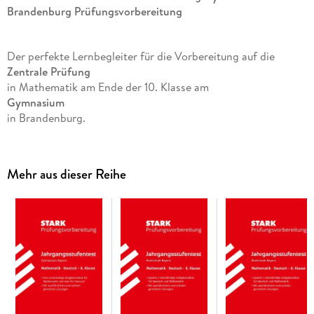
Brandenburg
Prüfungsvorbereitung
Der perfekte Lernbegleiter für die Vorbereitung auf die
Zentrale Prüfung
in Mathematik am Ende der 10. Klasse am
Gymnasium
in Brandenburg.
Der gedruckte Band bietet:
Mehr aus dieser Reihe
Original-Prüfungsaufgaben
2018 bis 2024
ideal für eine realitätsnahe Prüfungssimulation
Vollständige, kommentierte Lösungen zu allen Aufgaben
perfekt zur Selbstkontrolle
Nützliche Hinweise
zu Ablauf & Anforderungen so kann Sie nichts mehr