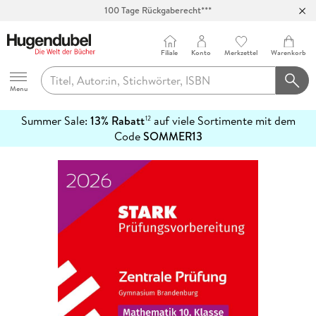
100 Tage Rückgaberecht***
Abholung in über 100 Filialen
Filiale
Konto
Merkzettel
Warenkorb
Hugendubel
Menu
Summer Sale:
13% Rabatt
auf viele Sortimente mit dem
12
mehr
Code
SOMMER13
erfahren