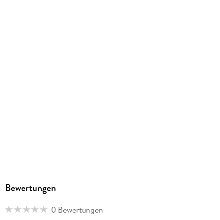
188 g
Größe (L/B/H)
202/142/9 mm
ISBN
9783849064334
Herstelleradresse
STARK Verlag GmbH, Claudius-Keller-Straße 3c, 81669
München, info@stark-verlag.de
Bewertungen
0 Bewertungen