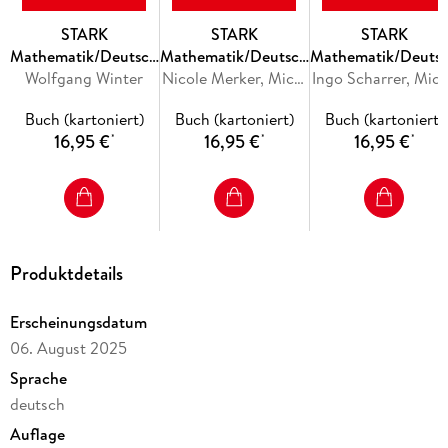
überraschen
STARK
STARK
STARK
Mathematik/Deutsch
Mathematik/Deutsch
Mathematik/Deuts
Zusätzliche Unterstützung erhalten Sie exklusiv auf der
Wolfgang Winter
8. Klasse -
6. Klasse -
Nicole Merker, Michaela Schabel
8. Klasse -
Ingo Scharrer, Michaela 
Plattform
Jahrgangsstufentest
Jahrgangsstufentest
Jahrgangsstufentes
MySTARK
Buch (kartoniert)
Buch (kartoniert)
Buch (kartoniert)
Gymnasium Bayern -
Realschule Bayern -
Realschule Bayern 
:
16,95 €
16,95 €
16,95 €
*
*
*
Prüfungsvorbereitung
Prüfungsvorbereitung
Prüfungsvorbereitu
Die
Original-Prüfung 2025
mit ausführlichen Lösungen digital zum
Download
Produktdetails
auf der Plattform
MySTARK
Erscheinungsdatum
Hinweis:
06. August 2025
Alle Inhalte auf der Plattform MySTARK stehen bis 31. 12.
Sprache
2026 zur Verfügung.
deutsch
Auflage