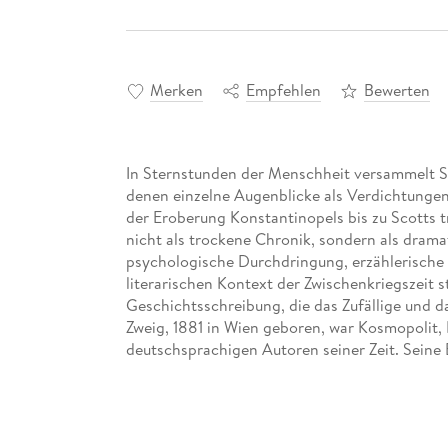
Merken
Empfehlen
Bewerten
In Sternstunden der Menschheit versammelt St
denen einzelne Augenblicke als Verdichtungen
der Eroberung Konstantinopels bis zu Scotts 
nicht als trockene Chronik, sondern als drama
psychologische Durchdringung, erzählerische
literarischen Kontext der Zwischenkriegszeit 
Geschichtsschreibung, die das Zufällige und 
Zweig, 1881 in Wien geboren, war Kosmopolit, 
deutschsprachigen Autoren seiner Zeit. Seine 
anhaltendes Interesse an Entscheidungsmomen
Verantwortung. Die Erfahrung des zerfallenden
Katastrophen schärfte seinen Blick für jene S
oder Versagen kollektive Folgen gewinnt. Dies