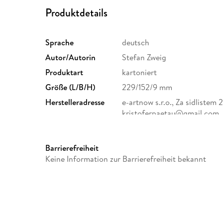
Produktdetails
Sprache
deutsch
Autor/Autorin
Stefan Zweig
Produktart
kartoniert
Größe (L/B/H)
229/152/9 mm
Herstelleradresse
e-artnow s.r.o., Za sidlistem
kristoferpaetau@gmail.com
Barrierefreiheit
Keine Information zur Barrierefreiheit bekannt