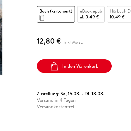
Fremdsprachige Bücher
n Lernhilfen
 Jugendbücher
eiber
Hörbuch Downloads im Bundle
cher
 Vergleich
 Puzzlezubehör
Lernen
New Adult
STABILO
Taschenbücher
Buch (kartoniert)
eBook epub
Hörbuch D
hilfen
hriller
 Backen
er
lender
Ratgeber
ab
0,49 €
10,49 €
op
hriller
Romance
Sachbücher
12,80 €
precher:innen
inkl. Mwst.
Science Fiction
Fremdsprachige Bücher
In den Warenkorb
Zustellung:
Sa, 15.08. - Di, 18.08.
Versand in 4 Tagen
Versandkostenfrei