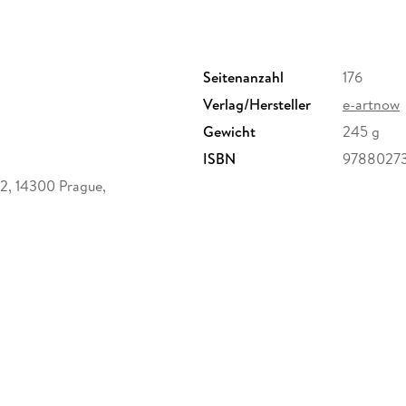
lebendige Erzählung und zugleich als geistige
eröffnen einen zugänglichen, doch anspruchsv
und machen sichtbar, wie fragil menschlicher 
Seitenanzahl
176
Verlag/Hersteller
e-artnow
Gewicht
245 g
ISBN
9788027
 22, 14300 Prague,