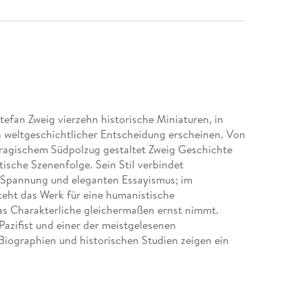
efan Zweig vierzehn historische Miniaturen, in
 weltgeschichtlicher Entscheidung erscheinen. Von
tragischem Südpolzug gestaltet Zweig Geschichte
tische Szenenfolge. Sein Stil verbindet
 Spannung und eleganten Essayismus; im
steht das Werk für eine humanistische
das Charakterliche gleichermaßen ernst nimmt.
Pazifist und einer der meistgelesenen
Biographien und historischen Studien zeigen ein
ten, an Genie, Scheitern und moralischer
 Europas, des Exils und der politischen
ekunden, in denen individuelle Entschlossenheit
es Buch empfiehlt sich Lesern, die Geschichte als