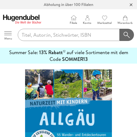
Abholung in über 100 Filialen
Filiale
Konto
Merkzettel
Warenkorb
Hugendubel
Menu
Summer Sale:
13% Rabatt
auf viele Sortimente mit dem
12
mehr
Code
SOMMER13
erfahren