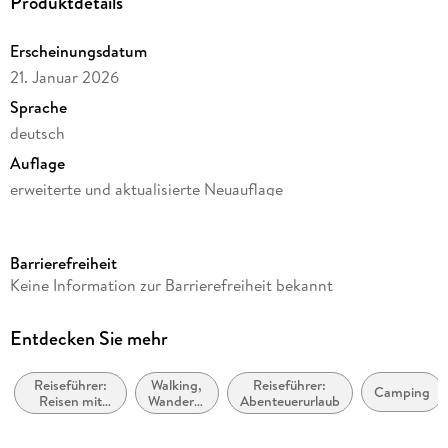
Produktdetails
Erscheinungsdatum
21. Januar 2026
Sprache
deutsch
Auflage
erweiterte und aktualisierte Neuauflage
Seitenanzahl
264
Barrierefreiheit
Reihe
Keine Information zur Barrierefreiheit bekannt
Abenteuer und Erholung für Familien
Autor/Autorin
Entdecken Sie mehr
Stefanie Holtkamp, Eva Böglmüller
Reiseführer:
Walking,
Reiseführer:
Verlag/Hersteller
Camping
Reisen mit
Wandern,
Abenteuerurlaub
Naturzeit Reiseverlag
Kindern,
Trekking
Familienurlaub
Produktart