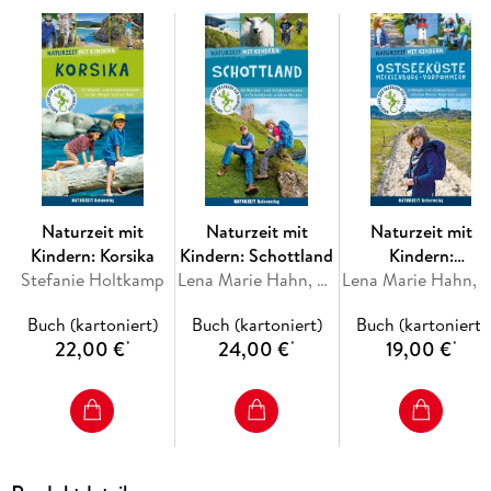
BergtourenKinder-Infos zu Natur und Umweltdie schönsten
Badeplätze spannende Ausflugsziele vom Familienmuseum
bis zu Streichelzoo und Spielplatz Campingführer und
Übernachtungstipps
Naturzeit mit
Naturzeit mit
Naturzeit mit
Kindern: Korsika
Kindern: Schottland
Kindern:
Stefanie Holtkamp
Lena Marie Hahn, Stefanie Holtkamp
Ostseeküste
Lena Marie Hahn, Stefanie Holt
Mecklenburg-
Buch (kartoniert)
Buch (kartoniert)
Buch (kartoniert)
Vorpommern
22,00 €
24,00 €
19,00 €
*
*
*