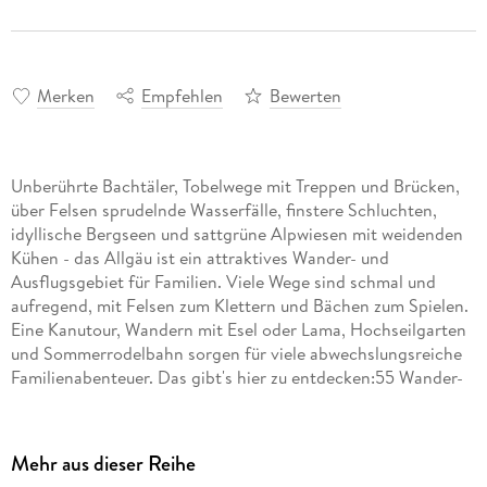
Merken
Empfehlen
Bewerten
Unberührte Bachtäler, Tobelwege mit Treppen und Brücken,
über Felsen sprudelnde Wasserfälle, finstere Schluchten,
idyllische Bergseen und sattgrüne Alpwiesen mit weidenden
Kühen - das Allgäu ist ein attraktives Wander- und
Ausflugsgebiet für Familien. Viele Wege sind schmal und
aufregend, mit Felsen zum Klettern und Bächen zum Spielen.
Eine Kanutour, Wandern mit Esel oder Lama, Hochseilgarten
und Sommerrodelbahn sorgen für viele abwechslungsreiche
Familienabenteuer. Das gibt's hier zu entdecken:55 Wander-
und Entdeckertouren mit Kindern:kleine Wanderungen durch
ein Bachtal oder zu einer Burgruine, besonders schöne
Erlebniswege, Wandern mit Esel, eine aufregende
Mehr aus dieser Reihe
Kletterpartie durch eine wilde Schlucht und erste richtige