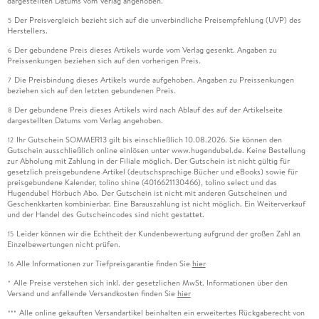
dargestellten Datums vom Verlag angehoben.
Der Preisvergleich bezieht sich auf die unverbindliche Preisempfehlung (UVP) des
5
Herstellers.
Der gebundene Preis dieses Artikels wurde vom Verlag gesenkt. Angaben zu
6
Preissenkungen beziehen sich auf den vorherigen Preis.
Die Preisbindung dieses Artikels wurde aufgehoben. Angaben zu Preissenkungen
7
beziehen sich auf den letzten gebundenen Preis.
Der gebundene Preis dieses Artikels wird nach Ablauf des auf der Artikelseite
8
dargestellten Datums vom Verlag angehoben.
Ihr Gutschein SOMMER13 gilt bis einschließlich 10.08.2026. Sie können den
12
Gutschein ausschließlich online einlösen unter www.hugendubel.de. Keine Bestellung
zur Abholung mit Zahlung in der Filiale möglich. Der Gutschein ist nicht gültig für
gesetzlich preisgebundene Artikel (deutschsprachige Bücher und eBooks) sowie für
preisgebundene Kalender, tolino shine (4016621130466), tolino select und das
Hugendubel Hörbuch Abo. Der Gutschein ist nicht mit anderen Gutscheinen und
Geschenkkarten kombinierbar. Eine Barauszahlung ist nicht möglich. Ein Weiterverkauf
und der Handel des Gutscheincodes sind nicht gestattet.
Leider können wir die Echtheit der Kundenbewertung aufgrund der großen Zahl an
15
Einzelbewertungen nicht prüfen.
Alle Informationen zur Tiefpreisgarantie finden Sie
hier
16
Alle Preise verstehen sich inkl. der gesetzlichen MwSt. Informationen über den
*
Versand und anfallende Versandkosten finden Sie
hier
Alle online gekauften Versandartikel beinhalten ein erweitertes Rückgaberecht von
***