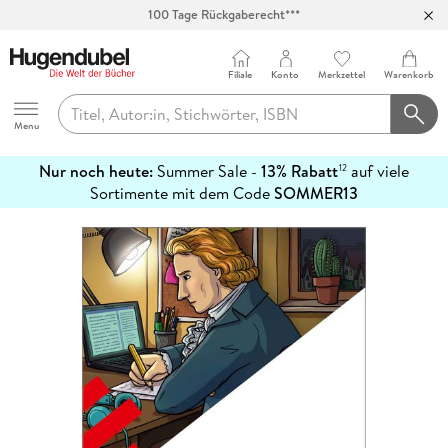
100 Tage Rückgaberecht***
Abholung in über 100 Filialen
Filiale
Konto
Merkzettel
Warenkorb
Hugendubel
Menu
Nur noch heute:
Summer Sale -
13% Rabatt
auf viele
12
mehr
Sortimente mit dem Code
SOMMER13
erfahren