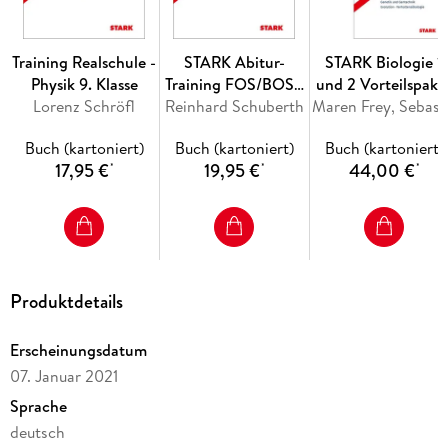
Texte
Erklärungen und Übungsaufgaben zu
Grammatik,
Rechtschreibung, Zeichensetzung, Sprache und Stil
Training Realschule -
STARK Abitur-
STARK Biologie 1
Physik 9. Klasse
Training FOS/BOS -
und 2 Vorteilspake
ausführliche und schülergerechte
Lösungen zu allen
Lorenz Schröfl
Reinhard Schuberth
Mathematik Bayern
- Abitur-Training
Maren Frey, 
Aufgaben
11. Klasse
Buch (kartoniert)
Buch (kartoniert)
Buch (kartoniert)
Nichttechnik, Band
17,95 €
19,95 €
44,00 €
*
*
*
1
Produktdetails
Erscheinungsdatum
07. Januar 2021
Sprache
deutsch