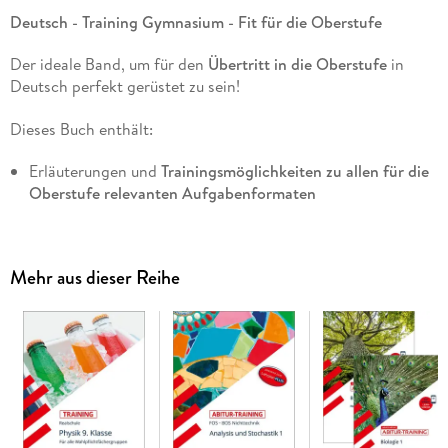
Deutsch - Training Gymnasium - Fit für die Oberstufe
Der ideale Band, um für den
Übertritt in die Oberstufe
in
Deutsch perfekt gerüstet zu sein!
Dieses Buch enthält:
Erläuterungen und
Trainingsmöglichkeiten zu allen für die
Oberstufe relevanten Aufgabenformaten
Kapitel zur
Interpretation lyrischer, dramatischer und
epischer Texte
, zur
Analyse und Erörterung von
Sachtexten
, und zum
Materialgestützten Schreiben eines
Mehr aus dieser Reihe
informierenden Textes
hilfreiche
Arbeitsschritte
, die beim Schreiben des eigenen
Textes helfen
übersichtliche
Infokästen
, die wichtige Inhalte präzise
zusammenfassen
Checklisten
zum Überprüfen und Überarbeiten der eigenen