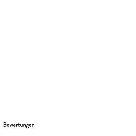
Gewicht
282 g
Größe (L/B/H)
232/159/12 mm
ISBN
9783849032128
Herstelleradresse
STARK Verlag GmbH, Claudius-Keller-Straße 3c, 81669
München, info@stark-verlag.de
Bewertungen