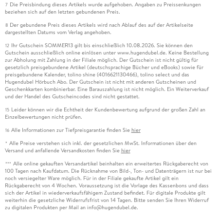
Die Preisbindung dieses Artikels wurde aufgehoben. Angaben zu Preissenkungen
7
beziehen sich auf den letzten gebundenen Preis.
Der gebundene Preis dieses Artikels wird nach Ablauf des auf der Artikelseite
8
dargestellten Datums vom Verlag angehoben.
Ihr Gutschein SOMMER13 gilt bis einschließlich 10.08.2026. Sie können den
12
Gutschein ausschließlich online einlösen unter www.hugendubel.de. Keine Bestellung
zur Abholung mit Zahlung in der Filiale möglich. Der Gutschein ist nicht gültig für
gesetzlich preisgebundene Artikel (deutschsprachige Bücher und eBooks) sowie für
preisgebundene Kalender, tolino shine (4016621130466), tolino select und das
Hugendubel Hörbuch Abo. Der Gutschein ist nicht mit anderen Gutscheinen und
Geschenkkarten kombinierbar. Eine Barauszahlung ist nicht möglich. Ein Weiterverkauf
und der Handel des Gutscheincodes sind nicht gestattet.
Leider können wir die Echtheit der Kundenbewertung aufgrund der großen Zahl an
15
Einzelbewertungen nicht prüfen.
Alle Informationen zur Tiefpreisgarantie finden Sie
hier
16
Alle Preise verstehen sich inkl. der gesetzlichen MwSt. Informationen über den
*
Versand und anfallende Versandkosten finden Sie
hier
Alle online gekauften Versandartikel beinhalten ein erweitertes Rückgaberecht von
***
100 Tagen nach Kaufdatum. Die Rücknahme von Bild-, Ton- und Datenträgern ist nur bei
noch versiegelter Ware möglich. Für in der Filiale gekaufte Artikel gilt ein
Rückgaberecht von 4 Wochen. Voraussetzung ist die Vorlage des Kassenbons und dass
sich der Artikel in wiederverkaufsfähigem Zustand befindet. Für digitale Produkte gilt
weiterhin die gesetzliche Widerrufsfrist von 14 Tagen. Bitte senden Sie Ihren Widerruf
zu digitalen Produkten per Mail an info@hugendubel.de.