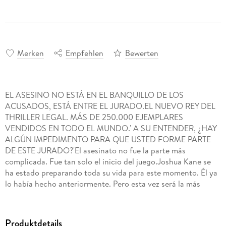
Merken
Empfehlen
Bewerten
EL ASESINO NO ESTÁ EN EL BANQUILLO DE LOS
ACUSADOS, ESTÁ ENTRE EL JURADO.EL NUEVO REY DEL
THRILLER LEGAL. MÁS DE 250.000 EJEMPLARES
VENDIDOS EN TODO EL MUNDO.' A SU ENTENDER, ¿HAY
ALGÚN IMPEDIMENTO PARA QUE USTED FORME PARTE
DE ESTE JURADO?'El asesinato no fue la parte más
complicada. Fue tan solo el inicio del juego.Joshua Kane se
ha estado preparando toda su vida para este momento. Él ya
lo había hecho anteriormente. Pero esta vez será la más
importante.Este es el juicio por asesinato del siglo, y Kane ha
asesinado para obtener el mejor asiento en la sala.Pero hay
alguien a su acecho, alguien que sospecha que el asesino no
Produktdetails