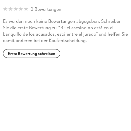
adictivo.' Edición original'Hacía tiempo que no disfrutaba
0 Bewertungen
tanto con un libro de este género.' Galaxia Bidena'Os
atrapará con su intensidad en los interrogatorios, las
Es wurden noch keine Bewertungen abgegeben. Schreiben
investigaciones imposibles y los momentos de tensión.'
Sie die erste Bewertung zu "13 : el asesino no está en el
Fantasymundo 'Un thriller interesante, bien construido, con
banquillo de los acusados, está entre el jurado" und helfen Sie
personajes complejos con personalidad propia, giros en la
damit anderen bei der Kaufentscheidung.
trama y final impredecible.' Salamandra negra'Steve
Cavanagh no deja un cabo suelto, nos deja con ganas de más,
Erste Bewertung schreiben
y estamos deseosas de conocer un poco más a Eddie Flynn.'
Qué bello es leer