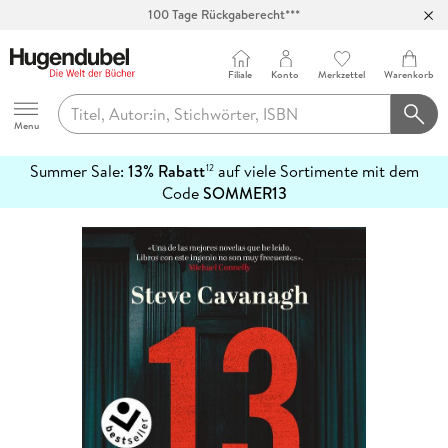
100 Tage Rückgaberecht***
Abholung in über 100 Filialen
Filiale
Konto
Merkzettel
Warenkorb
Hugendubel
Menu
Summer Sale:
13% Rabatt
auf viele Sortimente mit dem
12
mehr
Code
SOMMER13
erfahren