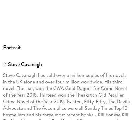
Portrait
Steve Cavanagh
Steve Cavanagh has sold over a million copies of his novels
in the UK alone and over four million worldwide. His third
novel, The Liar, won the CWA Gold Dagger for Crime Novel
of the Year 2018. Thirteen won the Theakston Old Peculier
Crime Novel of the Year 2019. Twisted, Fifty-Fifty, The Devil's
Advocate and The Accomplice were all Sunday Times Top 10
bestsellers and his three most recent books - Kill For Me Kill
For You, Witness 8 and Two Kinds of Stranger - were all
Sunday Times Top 5 bestsellers.