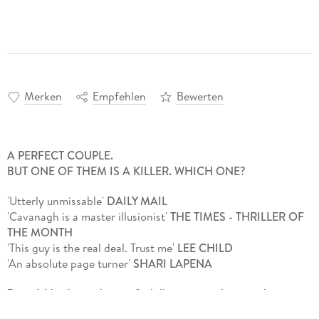
Merken
Empfehlen
Bewerten
A PERFECT COUPLE.
BUT ONE OF THEM IS A KILLER. WHICH ONE?
'Utterly unmissable'
DAILY MAIL
'Cavanagh is a master illusionist'
THE TIMES - THRILLER OF
THE MONTH
'This guy is the real deal. Trust me'
LEE CHILD
'An absolute page turner'
SHARI LAPENA
Patrick Vanderpool, son of a billionaire media mogul, is
destined for power. But the affair he's having could ruin