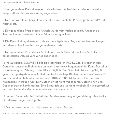
Leseprobe übermittelt werden.
Der gebundene Preis dieses Artikels wird nach Ablauf des auf der Artikelseite
4
dargestellten Datums vom Verlag angehoben.
Der Preisvergleich bezieht sich auf die unverbindliche Preisempfehlung (UVP) des
5
Herstellers.
Der gebundene Preis dieses Artikels wurde vom Verlag gesenkt. Angaben zu
6
Preissenkungen beziehen sich auf den vorherigen Preis.
Die Preisbindung dieses Artikels wurde aufgehoben. Angaben zu Preissenkungen
7
beziehen sich auf den letzten gebundenen Preis.
Der gebundene Preis dieses Artikels wird nach Ablauf des auf der Artikelseite
8
dargestellten Datums vom Verlag angehoben.
Ihr Gutschein SOMMER13 gilt bis einschließlich 10.08.2026. Sie können den
12
Gutschein ausschließlich online einlösen unter www.hugendubel.de. Keine Bestellung
zur Abholung mit Zahlung in der Filiale möglich. Der Gutschein ist nicht gültig für
gesetzlich preisgebundene Artikel (deutschsprachige Bücher und eBooks) sowie für
preisgebundene Kalender, tolino shine (4016621130466), tolino select und das
Hugendubel Hörbuch Abo. Der Gutschein ist nicht mit anderen Gutscheinen und
Geschenkkarten kombinierbar. Eine Barauszahlung ist nicht möglich. Ein Weiterverkauf
und der Handel des Gutscheincodes sind nicht gestattet.
Leider können wir die Echtheit der Kundenbewertung aufgrund der großen Zahl an
15
Einzelbewertungen nicht prüfen.
Alle Informationen zur Tiefpreisgarantie finden Sie
hier
16
Alle Preise verstehen sich inkl. der gesetzlichen MwSt. Informationen über den
*