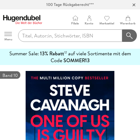
100 Tage Rückgaberecht***
Abholung in über 100 Filialen
Filiale
Konto
Merkzettel
Warenkorb
Hugendubel
Menu
Summer Sale:
13% Rabatt
auf viele Sortimente mit dem
12
mehr
Code
SOMMER13
erfahren
Band 10