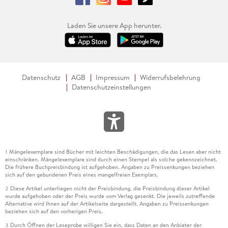
Laden Sie unsere App herunter.
Datenschutz
AGB
Impressum
Widerrufsbelehrung
Datenschutzeinstellungen
Mängelexemplare sind Bücher mit leichten Beschädigungen, die das Lesen aber nicht
1
einschränken. Mängelexemplare sind durch einen Stempel als solche gekennzeichnet.
Die frühere Buchpreisbindung ist aufgehoben. Angaben zu Preissenkungen beziehen
sich auf den gebundenen Preis eines mangelfreien Exemplars.
Diese Artikel unterliegen nicht der Preisbindung, die Preisbindung dieser Artikel
2
wurde aufgehoben oder der Preis wurde vom Verlag gesenkt. Die jeweils zutreffende
Alternative wird Ihnen auf der Artikelseite dargestellt. Angaben zu Preissenkungen
beziehen sich auf den vorherigen Preis.
Durch Öffnen der Leseprobe willigen Sie ein, dass Daten an den Anbieter der
3