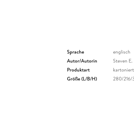
nonprofit organization. Above all, it helps yo
stand up to your own scrutiny so you can feel
your values.
Sprache
englisch
Autor/Autorin
Steven E.
Produktart
kartoniert
Größe (L/B/H)
280/216/