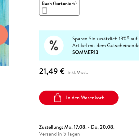
Fremdsprachige Bücher
Buch (kartoniert)
n Lernhilfen
 Jugendbücher
eiber
Hörbuch Downloads im Bundle
cher
 Vergleich
 Puzzlezubehör
Lernen
New Adult
STABILO
Taschenbücher
hilfen
hriller
 Backen
er
lender
Ratgeber
op
hriller
Romance
Sachbücher
Sparen Sie zusätzlich 13%
auf 
12
precher:innen
Artikel mit dem Gutscheincode
Science Fiction
SOMMER13
Fremdsprachige Bücher
21,49 €
inkl. Mwst.
In den Warenkorb
Zustellung:
Mo, 17.08. - Do, 20.08.
Versand in 5 Tagen