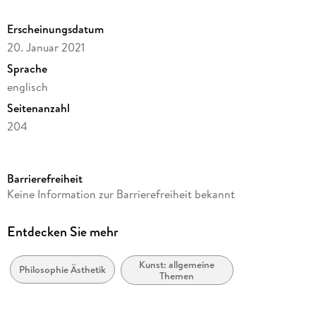
Erscheinungsdatum
20. Januar 2021
Sprache
englisch
Seitenanzahl
204
Reihe
Philosophy and Religion (R0)
Barrierefreiheit
Autor/Autorin
Keine Information zur Barrierefreiheit bekannt
Steven Félix-Jäger
Verlag/Hersteller
Entdecken Sie mehr
Springer
Kunst: allgemeine
Abbildungen
Philosophie Ästhetik
Themen
XIII, 187 p. 7 illus.
Gewicht