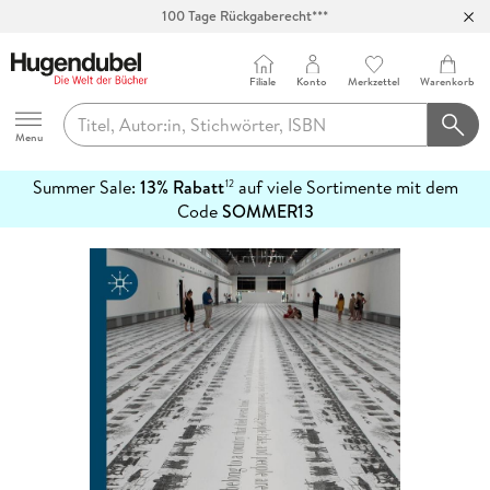
100 Tage Rückgaberecht***
Abholung in über 100 Filialen
Filiale
Konto
Merkzettel
Warenkorb
Hugendubel
Menu
Summer Sale:
13% Rabatt
auf viele Sortimente mit dem
12
mehr
Code
SOMMER13
erfahren