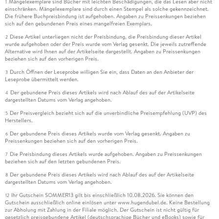
Mängelexemplare sind Bücher mit leichten Beschädigungen, die das Lesen aber nicht
1
einschränken. Mängelexemplare sind durch einen Stempel als solche gekennzeichnet.
Die frühere Buchpreisbindung ist aufgehoben. Angaben zu Preissenkungen beziehen
sich auf den gebundenen Preis eines mangelfreien Exemplars.
Diese Artikel unterliegen nicht der Preisbindung, die Preisbindung dieser Artikel
2
wurde aufgehoben oder der Preis wurde vom Verlag gesenkt. Die jeweils zutreffende
Alternative wird Ihnen auf der Artikelseite dargestellt. Angaben zu Preissenkungen
beziehen sich auf den vorherigen Preis.
Durch Öffnen der Leseprobe willigen Sie ein, dass Daten an den Anbieter der
3
Leseprobe übermittelt werden.
Der gebundene Preis dieses Artikels wird nach Ablauf des auf der Artikelseite
4
dargestellten Datums vom Verlag angehoben.
Der Preisvergleich bezieht sich auf die unverbindliche Preisempfehlung (UVP) des
5
Herstellers.
Der gebundene Preis dieses Artikels wurde vom Verlag gesenkt. Angaben zu
6
Preissenkungen beziehen sich auf den vorherigen Preis.
Die Preisbindung dieses Artikels wurde aufgehoben. Angaben zu Preissenkungen
7
beziehen sich auf den letzten gebundenen Preis.
Der gebundene Preis dieses Artikels wird nach Ablauf des auf der Artikelseite
8
dargestellten Datums vom Verlag angehoben.
Ihr Gutschein SOMMER13 gilt bis einschließlich 10.08.2026. Sie können den
12
Gutschein ausschließlich online einlösen unter www.hugendubel.de. Keine Bestellung
zur Abholung mit Zahlung in der Filiale möglich. Der Gutschein ist nicht gültig für
gesetzlich preisgebundene Artikel (deutschsprachige Bücher und eBooks) sowie für