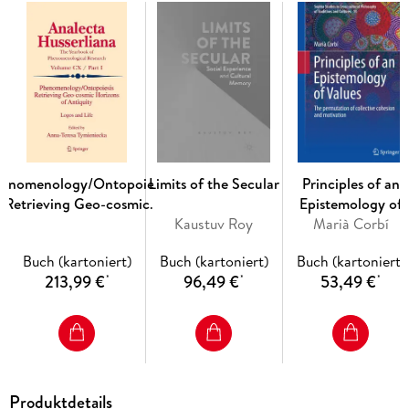
Inhaltsverzeichnis
Introduction. - The Global Pluralistic Condition. - The Effects
of Globalism on Art and Aesthetics. - The Glocal Artist as
Transnational Traveler. - A Decentralized Anti-Essentialist
Theory of Art. - Evaluating Successful Art in a Pluralistic
Artworld. - Global Engagements with Contemporary Art. -
Conclusion.
enomenology/Ontopoiesis
Limits of the Secular
Principles of an
Retrieving Geo-cosmic
Epistemology of
Horizons of Antiquity
Kaustuv Roy
Marià Corbí
Values
Buch (kartoniert)
Buch (kartoniert)
Buch (kartoniert)
213,99 €
96,49 €
53,49 €
*
*
*
Produktdetails