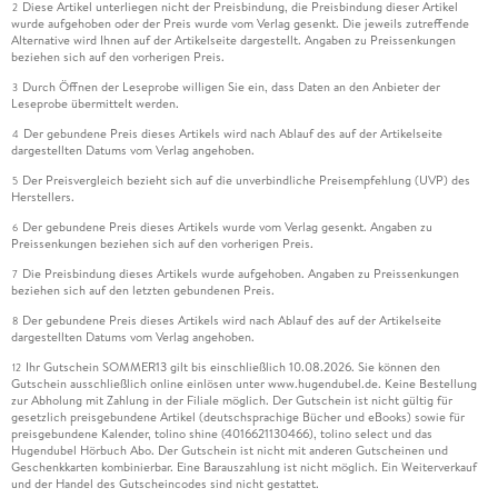
Diese Artikel unterliegen nicht der Preisbindung, die Preisbindung dieser Artikel
2
wurde aufgehoben oder der Preis wurde vom Verlag gesenkt. Die jeweils zutreffende
Alternative wird Ihnen auf der Artikelseite dargestellt. Angaben zu Preissenkungen
beziehen sich auf den vorherigen Preis.
Durch Öffnen der Leseprobe willigen Sie ein, dass Daten an den Anbieter der
3
Leseprobe übermittelt werden.
Der gebundene Preis dieses Artikels wird nach Ablauf des auf der Artikelseite
4
dargestellten Datums vom Verlag angehoben.
Der Preisvergleich bezieht sich auf die unverbindliche Preisempfehlung (UVP) des
5
Herstellers.
Der gebundene Preis dieses Artikels wurde vom Verlag gesenkt. Angaben zu
6
Preissenkungen beziehen sich auf den vorherigen Preis.
Die Preisbindung dieses Artikels wurde aufgehoben. Angaben zu Preissenkungen
7
beziehen sich auf den letzten gebundenen Preis.
Der gebundene Preis dieses Artikels wird nach Ablauf des auf der Artikelseite
8
dargestellten Datums vom Verlag angehoben.
Ihr Gutschein SOMMER13 gilt bis einschließlich 10.08.2026. Sie können den
12
Gutschein ausschließlich online einlösen unter www.hugendubel.de. Keine Bestellung
zur Abholung mit Zahlung in der Filiale möglich. Der Gutschein ist nicht gültig für
gesetzlich preisgebundene Artikel (deutschsprachige Bücher und eBooks) sowie für
preisgebundene Kalender, tolino shine (4016621130466), tolino select und das
Hugendubel Hörbuch Abo. Der Gutschein ist nicht mit anderen Gutscheinen und
Geschenkkarten kombinierbar. Eine Barauszahlung ist nicht möglich. Ein Weiterverkauf
und der Handel des Gutscheincodes sind nicht gestattet.