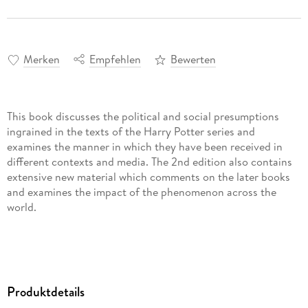
Merken
Empfehlen
Bewerten
This book discusses the political and social presumptions
ingrained in the texts of the Harry Potter series and
examines the manner in which they have been received in
different contexts and media. The 2nd edition also contains
extensive new material which comments on the later books
and examines the impact of the phenomenon across the
world.
Inhaltsverzeichnis
Acknowledgements Introduction to the Second Edition PART
I: THE TEXT-TO-WORLD APPROACH Book Covers Children
Produktdetails
and Adults The Seriousness of Social and Political Effects