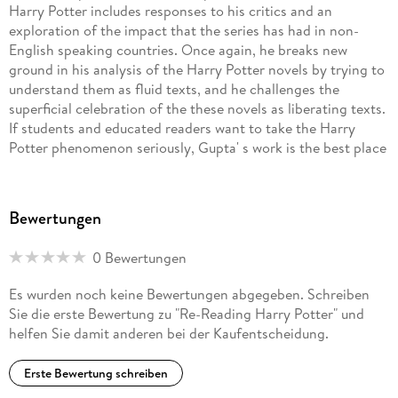
Harry Potter includes responses to his critics and an
(2008), and editor of six books, recently
exploration of the impact that the series has had in non-
English speaking countries. Once again, he breaks new
The Cultural Discourses of Economic Migration
ground in his analysis of the Harry Potter novels by trying to
understand them as fluid texts, and he challenges the
(with Tope Omoniyi, 2007).
superficial celebration of the these novels as liberating texts.
If students and educated readers want to take the Harry
Potter phenomenon seriously, Gupta' s work is the best place
to start. ' - Jack Zipes, Professor Emeritus, University of
Minnesota, USA
Bewertungen
0 Bewertungen
Es wurden noch keine Bewertungen abgegeben. Schreiben
Sie die erste Bewertung zu "Re-Reading Harry Potter" und
helfen Sie damit anderen bei der Kaufentscheidung.
Erste Bewertung schreiben