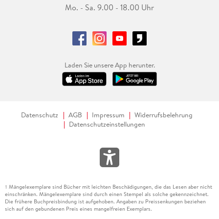
Mo. - Sa. 9.00 - 18.00 Uhr
Laden Sie unsere App herunter.
Datenschutz
AGB
Impressum
Widerrufsbelehrung
Datenschutzeinstellungen
Mängelexemplare sind Bücher mit leichten Beschädigungen, die das Lesen aber nicht
1
einschränken. Mängelexemplare sind durch einen Stempel als solche gekennzeichnet.
Die frühere Buchpreisbindung ist aufgehoben. Angaben zu Preissenkungen beziehen
sich auf den gebundenen Preis eines mangelfreien Exemplars.