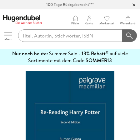
100 Tage Rückgaberecht***
Abholung in über 100 Filialen
Filiale
Konto
Merkzettel
Warenkorb
Hugendubel
Menu
Nur noch heute:
Summer Sale -
13% Rabatt
auf viele
12
mehr
Sortimente mit dem Code
SOMMER13
erfahren