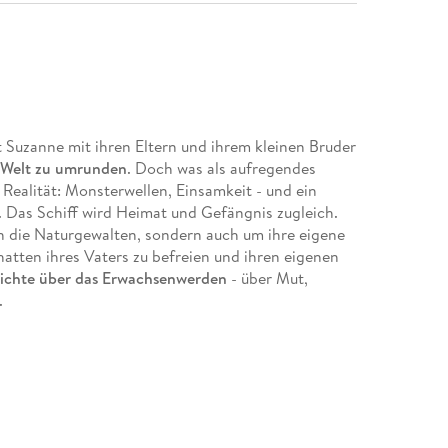
t Suzanne mit ihren Eltern und ihrem kleinen Bruder
 Welt zu umrunden
. Doch was als aufregendes
Realität: Monsterwellen, Einsamkeit - und ein
t. Das Schiff wird Heimat und Gefängnis zugleich.
n die Naturgewalten, sondern auch um ihre eigene
hatten ihres Vaters zu befreien und ihren eigenen
ichte über das Erwachsenwerden
- über Mut,
.
 Familiendrama
ählt
aft
vollbringen können