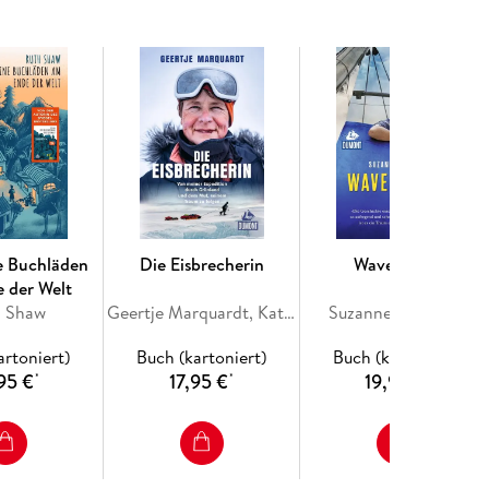
ne Buchläden
Die Eisbrecherin
Wavewalker
 der Welt
h Shaw
Geertje Marquardt, Kathrin Nord
Suzanne Heywood
artoniert)
Buch (kartoniert)
Buch (kartoniert)
95 €
17,95 €
19,95 €
*
*
*