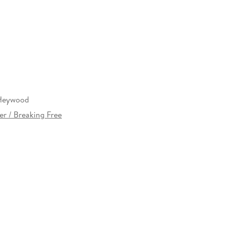
Heywood
r / Breaking Free
36311