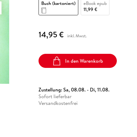
Fremdsprachige Bücher
Buch (kartoniert)
eBook epub
n Lernhilfen
 Jugendbücher
eiber
Hörbuch Downloads im Bundle
cher
 Vergleich
 Puzzlezubehör
Lernen
New Adult
STABILO
11,99 €
Taschenbücher
hilfen
hriller
 Backen
er
lender
Ratgeber
op
hriller
Romance
14,95 €
inkl. Mwst.
Sachbücher
precher:innen
Science Fiction
Fremdsprachige Bücher
In den Warenkorb
Zustellung:
Sa, 08.08. - Di, 11.08.
Sofort lieferbar
Versandkostenfrei