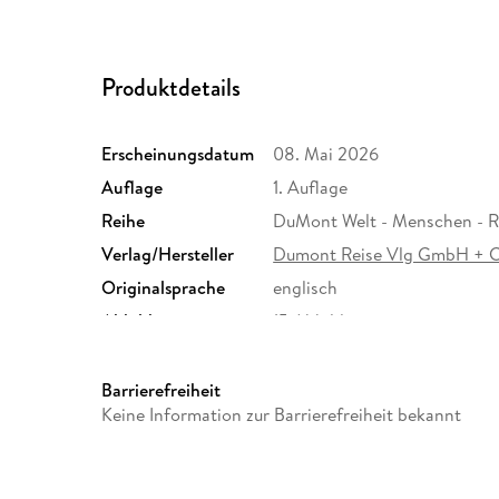
Produktdetails
Erscheinungsdatum
08. Mai 2026
Auflage
1. Auflage
Reihe
DuMont Welt - Menschen - R
Verlag/Hersteller
Dumont Reise Vlg GmbH + 
Originalsprache
englisch
Abbildungen
15 Abbildungen
Größe (L/B/H)
186/123/33 mm
Herstelleradresse
MAIRDUMONT GmbH und Co.K
Barrierefreiheit
Ostfildern, info@dumontreis
Keine Information zur Barrierefreiheit bekannt