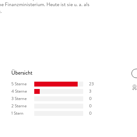
e Finanzministerium. Heute ist sie u. a. als
.
Übersicht
5 Sterne
23
4 Sterne
3
3 Sterne
0
2 Sterne
0
1 Stern
0