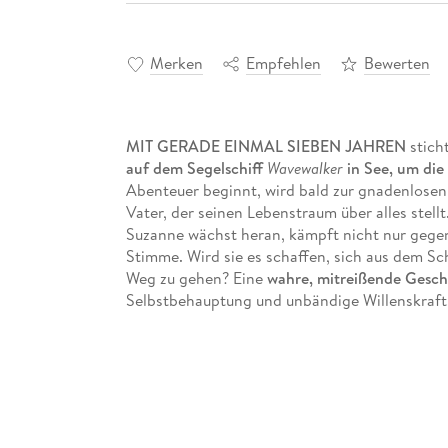
Merken
Empfehlen
Bewerten
MIT GERADE EINMAL SIEBEN JAHREN
stich
auf dem Segelschiff
Wavewalker
in See, um die
Abenteuer beginnt, wird bald zur gnadenlosen 
Vater, der seinen Lebenstraum über alles stell
Suzanne wächst heran, kämpft nicht nur gege
Stimme. Wird sie es schaffen, sich aus dem Sc
Weg zu gehen? Eine
wahre, mitreißende Gesch
Selbstbehauptung und unbändige Willenskraft
Abenteuergeschichte
und
tief bewegendes
Mitreißend, erschütternd, wunderschön erz
Ein Zeugnis dessen, was
Mut und Willenskr