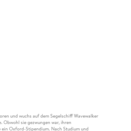
ren und wuchs auf dem Segelschiff Wavewalker
te. Obwohl sie gezwungen war, ihren
ie ein Oxford-Stipendium. Nach Studium und