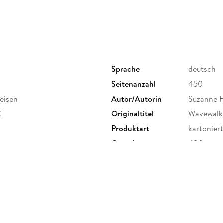
Sprache
deutsch
Seitenanzahl
450
eisen
Autor/Autorin
Suzanne 
C
Originaltitel
Wavewalke
Produktart
kartoniert
Gewicht
480 g
ISBN
97836160
G, Marco Polo Str. 1, 73760
e.de