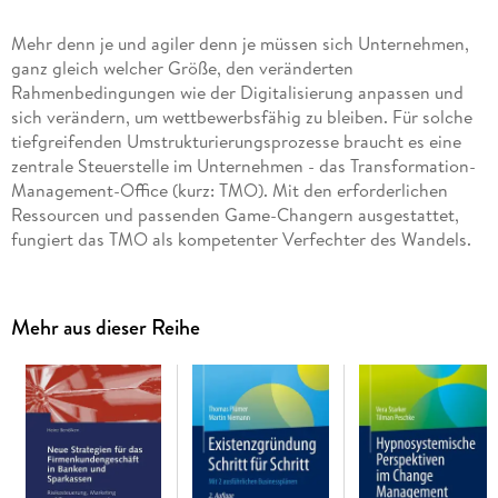
Mehr denn je und agiler denn je müssen sich Unternehmen,
ganz gleich welcher Größe, den veränderten
Rahmenbedingungen wie der Digitalisierung anpassen und
sich verändern, um wettbewerbsfähig zu bleiben. Für solche
tiefgreifenden Umstrukturierungsprozesse braucht es eine
zentrale Steuerstelle im Unternehmen - das Transformation-
Management-Office (kurz: TMO). Mit den erforderlichen
Ressourcen und passenden Game-Changern ausgestattet,
fungiert das TMO als kompetenter Verfechter des Wandels.
Das Transformation-Management-Office richtet alle
Initiativen und Projekte auf die Vision, den Auftrag und die
Ziele eines Unternehmens aus und stellt sicher, dass echte
Mehr aus dieser Reihe
Geschäftsbedürfnisse erkannt und berücksichtigt werden.
Gemeinsam wird ein Transformationsfahrplan entwickelt, der
alle Bereiche der Organisation zu einem einheitlichen System
für die Umsetzung von Strategien durch Projekte verbindet.
Vor jedem Neuanfang muss erst einmal eine