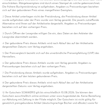
einschränken. Mängelexemplare sind durch einen Stempel als solche gekennzeichnet.
Die frühere Buchpreisbindung ist aufgehoben. Angaben zu Preissenkungen beziehen
sich auf den gebundenen Preis eines mangelfreien Exemplars.
Diese Artikel unterliegen nicht der Preisbindung, die Preisbindung dieser Artikel
2
wurde aufgehoben oder der Preis wurde vom Verlag gesenkt. Die jeweils zutreffende
Alternative wird Ihnen auf der Artikelseite dargestellt. Angaben zu Preissenkungen
beziehen sich auf den vorherigen Preis.
Durch Öffnen der Leseprobe willigen Sie ein, dass Daten an den Anbieter der
3
Leseprobe übermittelt werden.
Der gebundene Preis dieses Artikels wird nach Ablauf des auf der Artikelseite
4
dargestellten Datums vom Verlag angehoben.
Der Preisvergleich bezieht sich auf die unverbindliche Preisempfehlung (UVP) des
5
Herstellers.
Der gebundene Preis dieses Artikels wurde vom Verlag gesenkt. Angaben zu
6
Preissenkungen beziehen sich auf den vorherigen Preis.
Die Preisbindung dieses Artikels wurde aufgehoben. Angaben zu Preissenkungen
7
beziehen sich auf den letzten gebundenen Preis.
Der gebundene Preis dieses Artikels wird nach Ablauf des auf der Artikelseite
8
dargestellten Datums vom Verlag angehoben.
Ihr Gutschein SOMMER13 gilt bis einschließlich 10.08.2026. Sie können den
12
Gutschein ausschließlich online einlösen unter www.hugendubel.de. Keine Bestellung
zur Abholung mit Zahlung in der Filiale möglich. Der Gutschein ist nicht gültig für
gesetzlich preisgebundene Artikel (deutschsprachige Bücher und eBooks) sowie für