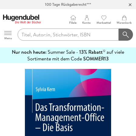
100 Tage Rückgaberecht***
Abholung in über 100 Filialen
Filiale
Konto
Merkzettel
Warenkorb
Hugendubel
Menu
Nur noch heute:
Summer Sale -
13% Rabatt
auf viele
12
mehr
Sortimente mit dem Code
SOMMER13
erfahren