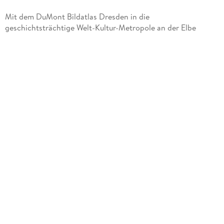
Mit dem DuMont Bildatlas Dresden in die
geschichtsträchtige Welt-Kultur-Metropole an der Elbe
Die östlichste Großstadt Deutschlands verbindet auf
schönste Weise Kultur, Kunst und Geschichte mit dem
Erlebnis von Natur und Genuss. Ob Sie einen Wochenendtrip
in die sächsische Elbmetropole planen oder sich mehr Zeit für
die Kunstschätze, das urbane Leben oder die Naturwunder in
der Umgebung nehmen, langweilig wird es nie. Ob Sie vom
Balkon Europas den einzigartigen Ausblick auf Dresden und
das Elbtal genießen, durch die quirlige Neustadt schlendern
oder mit dem Fahrrad zu Gartenkunst und märchenhaften
Elbschlössern radeln: Mit dem DuMont Bildatlas entdecken
Sie die schönsten Orte der Stadt und erleben, was die
Elbmetropole so anziehend macht.