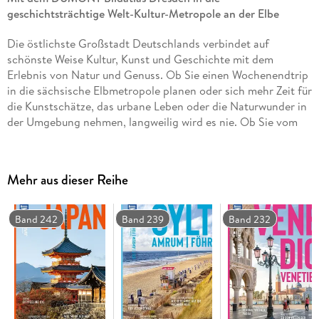
geschichtsträchtige Welt-Kultur-Metropole an der Elbe
Die östlichste Großstadt Deutschlands verbindet auf
schönste Weise Kultur, Kunst und Geschichte mit dem
Erlebnis von Natur und Genuss. Ob Sie einen Wochenendtrip
in die sächsische Elbmetropole planen oder sich mehr Zeit für
die Kunstschätze, das urbane Leben oder die Naturwunder in
der Umgebung nehmen, langweilig wird es nie. Ob Sie vom
"Balkon Europas" den einzigartigen Ausblick auf Dresden und
das Elbtal genießen, durch die quirlige Neustadt schlendern
oder mit dem Fahrrad zu Gartenkunst und märchenhaften
Mehr aus dieser Reihe
Elbschlössern radeln: Mit dem DUMONT Bildatlas entdecken
Sie die schönsten Orte der Stadt und erleben, was die
Elbmetropole so anziehend macht.
Band 242
Band 239
Band 232
Das Beste erleben: Die Top-Highlights von großer Kunst
und Architektur bis zu genussvollen Ausflügen auf einen
Blick
Unsere Favoriten: Herrliche Parks und Gärten, die
schönsten Freisitze und Terrassen, die besten Seen und