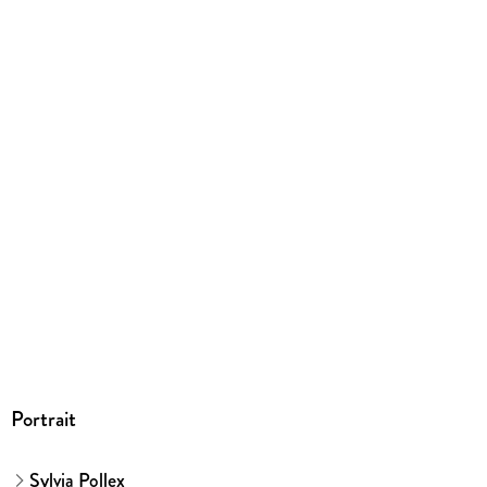
454 g
Größe (L/B/H)
280/207/9 mm
ISBN
9783616012612
Herstelleradresse
MAIRDUMONT GmbH und Co.KG, Marco Polo Str. 1, 73760
Ostfildern, info@dumontreise.de
Portrait
Sylvia Pollex