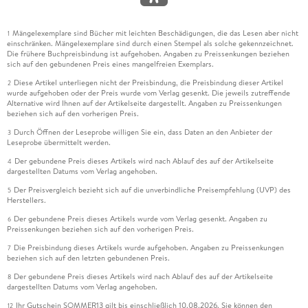
Sehenswürdigkeiten der Stadt aber auch das ein oder andere
Besondere gezeigt. Neben all diesen wunderbaren
Schönheiten wird aber auch nicht sie Natur vergessen. Hier
Mängelexemplare sind Bücher mit leichten Beschädigungen, die das Lesen aber nicht
1
einschränken. Mängelexemplare sind durch einen Stempel als solche gekennzeichnet.
spreche ich aber nicht nur vom Elbufer sondern auch von den
Die frühere Buchpreisbindung ist aufgehoben. Angaben zu Preissenkungen beziehen
vielen Parks und Gärten die die Stadt zu bieten hat. Zum
sich auf den gebundenen Preis eines mangelfreien Exemplars.
verweilen und Kraft tanken laden sie alle ein! Selbst der
Diese Artikel unterliegen nicht der Preisbindung, die Preisbindung dieser Artikel
2
wunderschöne Zoo findet hier Erwähnung!
wurde aufgehoben oder der Preis wurde vom Verlag gesenkt. Die jeweils zutreffende
Alternative wird Ihnen auf der Artikelseite dargestellt. Angaben zu Preissenkungen
beziehen sich auf den vorherigen Preis.
Hier und da geht es aber über die Grenzen Dresdens hinaus.
Durch Öffnen der Leseprobe willigen Sie ein, dass Daten an den Anbieter der
3
Meissen, Altkötzschenbroda (gehört zu Radebeul) usw. finden
Leseprobe übermittelt werden.
hier ebenfalls ihrem Part. Wer also über die Stadtgrenzen von
Der gebundene Preis dieses Artikels wird nach Ablauf des auf der Artikelseite
4
Dresden hinaus reisen möchte, ist hiermit gut bedient, wer
dargestellten Datums vom Verlag angehoben.
aber nur die Stadt begutachten möchte, kann diese
Der Preisvergleich bezieht sich auf die unverbindliche Preisempfehlung (UVP) des
5
Informationen überblättern.
Herstellers.
Der gebundene Preis dieses Artikels wurde vom Verlag gesenkt. Angaben zu
6
Neben den informativen und aktuellen Texten gibt es, wie der
Preissenkungen beziehen sich auf den vorherigen Preis.
Heft-Name schon sagt, traumhafte Bilder zu bestaunen. Da
Die Preisbindung dieses Artikels wurde aufgehoben. Angaben zu Preissenkungen
7
geht einem wirklich das Herz auf!
beziehen sich auf den letzten gebundenen Preis.
Der gebundene Preis dieses Artikels wird nach Ablauf des auf der Artikelseite
8
Die Qualität ist wie gewohnt bei der dieser Serie sehr
dargestellten Datums vom Verlag angehoben.
hochwertig. Die Papierqualität ist bestens gewählt, die
Ihr Gutschein SOMMER13 gilt bis einschließlich 10.08.2026. Sie können den
12