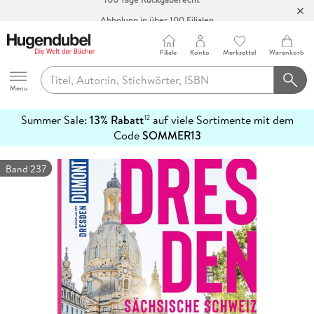
Abholung in über 100 Filialen
Filiale
Konto
Merkzettel
Warenkorb
Hugendubel
Menu
Summer Sale:
13% Rabatt
auf viele Sortimente mit dem
12
mehr
Code
SOMMER13
erfahren
Band 237