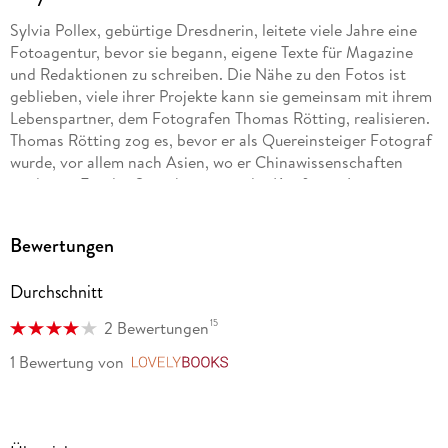
Sylvia Pollex, gebürtige Dresdnerin, leitete viele Jahre eine
Fotoagentur, bevor sie begann, eigene Texte für Magazine
und Redaktionen zu schreiben. Die Nähe zu den Fotos ist
geblieben, viele ihrer Projekte kann sie gemeinsam mit ihrem
Lebenspartner, dem Fotografen Thomas Rötting, realisieren.
Thomas Rötting zog es, bevor er als Quereinsteiger Fotograf
wurde, vor allem nach Asien, wo er Chinawissenschaften
studierte. Für das Sprachmagazin der Konfuzius-Institute
fotografiert er auch heute noch regelmäßig Geschichten in
China.
Bewertungen
Durchschnitt
15
2 Bewertungen
1 Bewertung
von
LovelyBooks