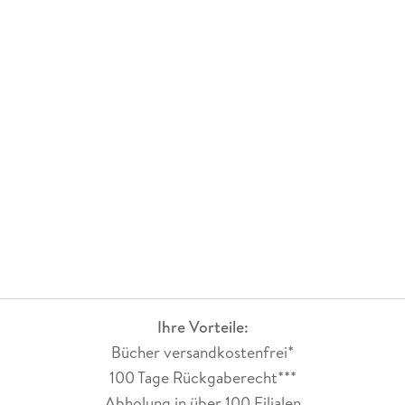
Das Beste erleben: Die Top-Highlights von großer Kunst und
Architektur bis zu genussvollen Ausflügen auf einen Blick
Unsere Favoriten: Herrliche Parks und Gärten, die schönsten
Freisitze und Terrassen, die besten Seen und Bäder für warme
Sommertage
Stand-up-Paddling auf der Elbe, Wandern zwischen
Weinbergen und im Elbsandsteingebirge oder die Jeans nach
Maß aus der Hinterhof-Werkstatt: Tipps für Abenteuer in der
Natur und nachhaltige Ausflüge
Ihre Vorteile:
Bücher versandkostenfrei*
100 Tage Rückgaberecht***
Unvergessliche Momente und besondere Souvenirs: Erinnern
Sie sich an Ihren Urlaub mit Eierschecke, Weinen aus dem
Abholung in über 100 Filialen