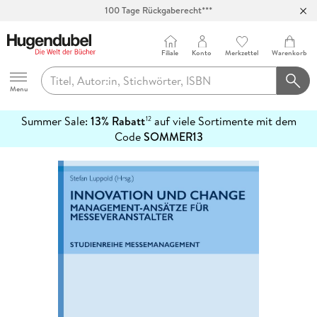
100 Tage Rückgaberecht***
Abholung in über 100 Filialen
Filiale
Konto
Merkzettel
Warenkorb
Hugendubel
Menu
Summer Sale:
13% Rabatt
auf viele Sortimente mit dem
12
mehr
Code
SOMMER13
erfahren