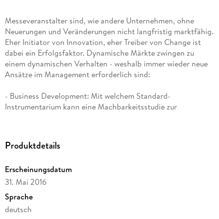
Messeveranstalter sind, wie andere Unternehmen, ohne
Neuerungen und Veränderungen nicht langfristig marktfähig.
Eher Initiator von Innovation, eher Treiber von Change ist
dabei ein Erfolgsfaktor. Dynamische Märkte zwingen zu
einem dynamischen Verhalten - weshalb immer wieder neue
Ansätze im Management erforderlich sind:
- Business Development: Mit welchem Standard-
Instrumentarium kann eine Machbarkeitsstudie zur
Beurteilung einer neuen Messe-Idee erstellt werden?
- Messe-Organisation: Welche positiven Effekte kann die aus
der Digitalwirtschaft stammende Scrum-Methode
Produktdetails
generieren?
- Virtuelle Messen: Wo und wie müssen wir uns den
Erscheinungsdatum
Veränderungen durch virtuelle und hybride
31. Mai 2016
Veranstaltungsformate stellen?
- Onboarding: Wie können temporäre Mitarbeiter für
Sprache
Großveranstaltungen optimal integriert und eingearbeitet
deutsch
werden?