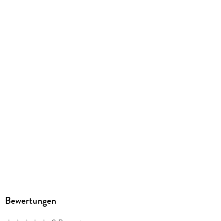
210/148/15 mm
ISBN
9783946589037
Bewertungen