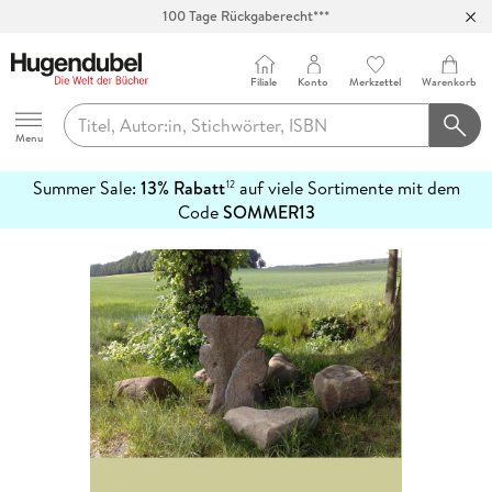
100 Tage Rückgaberecht***
Abholung in über 100 Filialen
Filiale
Konto
Merkzettel
Warenkorb
Hugendubel
Menu
Summer Sale:
13% Rabatt
auf viele Sortimente mit dem
12
mehr
Code
SOMMER13
erfahren