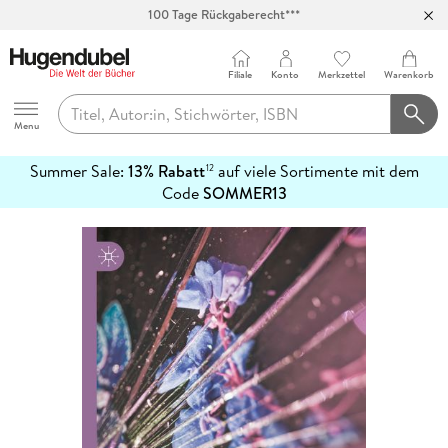
100 Tage Rückgaberecht***
Abholung in über 100 Filialen
Filiale
Konto
Merkzettel
Warenkorb
Hugendubel
Menu
Summer Sale:
13% Rabatt
auf viele Sortimente mit dem
12
mehr
Code
SOMMER13
erfahren