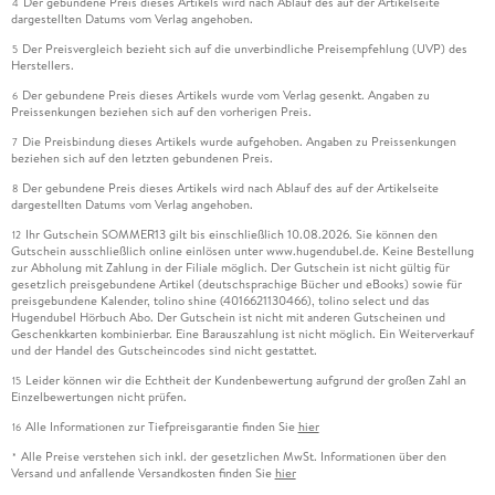
Der gebundene Preis dieses Artikels wird nach Ablauf des auf der Artikelseite
4
dargestellten Datums vom Verlag angehoben.
Der Preisvergleich bezieht sich auf die unverbindliche Preisempfehlung (UVP) des
5
Herstellers.
Der gebundene Preis dieses Artikels wurde vom Verlag gesenkt. Angaben zu
6
Preissenkungen beziehen sich auf den vorherigen Preis.
Die Preisbindung dieses Artikels wurde aufgehoben. Angaben zu Preissenkungen
7
beziehen sich auf den letzten gebundenen Preis.
Der gebundene Preis dieses Artikels wird nach Ablauf des auf der Artikelseite
8
dargestellten Datums vom Verlag angehoben.
Ihr Gutschein SOMMER13 gilt bis einschließlich 10.08.2026. Sie können den
12
Gutschein ausschließlich online einlösen unter www.hugendubel.de. Keine Bestellung
zur Abholung mit Zahlung in der Filiale möglich. Der Gutschein ist nicht gültig für
gesetzlich preisgebundene Artikel (deutschsprachige Bücher und eBooks) sowie für
preisgebundene Kalender, tolino shine (4016621130466), tolino select und das
Hugendubel Hörbuch Abo. Der Gutschein ist nicht mit anderen Gutscheinen und
Geschenkkarten kombinierbar. Eine Barauszahlung ist nicht möglich. Ein Weiterverkauf
und der Handel des Gutscheincodes sind nicht gestattet.
Leider können wir die Echtheit der Kundenbewertung aufgrund der großen Zahl an
15
Einzelbewertungen nicht prüfen.
Alle Informationen zur Tiefpreisgarantie finden Sie
hier
16
Alle Preise verstehen sich inkl. der gesetzlichen MwSt. Informationen über den
*
Versand und anfallende Versandkosten finden Sie
hier