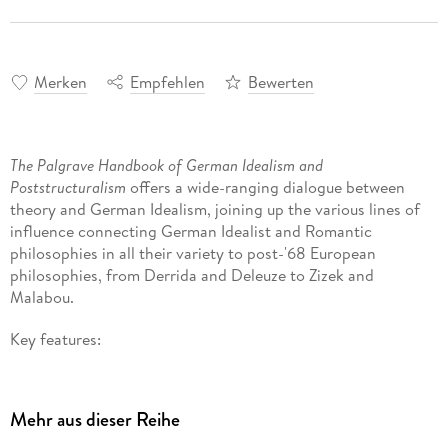
Merken
Empfehlen
Bewerten
The Palgrave Handbook of German Idealism and
Poststructuralism
offers a wide-ranging dialogue between
theory and German Idealism, joining up the various lines of
influence connecting German Idealist and Romantic
philosophies in all their variety to post-'68 European
philosophies, from Derrida and Deleuze to Zizek and
Malabou.
Key features:
Provides in-depth reflections on the various conversations
between German Idealism and theory, including an
Mehr aus dieser Reihe
expanded canon of Idealist philosophers and a wide range
of contemporary anti-foundationalist thinkers.