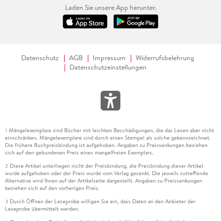
Laden Sie unsere App herunter.
Datenschutz
AGB
Impressum
Widerrufsbelehrung
Datenschutzeinstellungen
Mängelexemplare sind Bücher mit leichten Beschädigungen, die das Lesen aber nicht
1
einschränken. Mängelexemplare sind durch einen Stempel als solche gekennzeichnet.
Die frühere Buchpreisbindung ist aufgehoben. Angaben zu Preissenkungen beziehen
sich auf den gebundenen Preis eines mangelfreien Exemplars.
Diese Artikel unterliegen nicht der Preisbindung, die Preisbindung dieser Artikel
2
wurde aufgehoben oder der Preis wurde vom Verlag gesenkt. Die jeweils zutreffende
Alternative wird Ihnen auf der Artikelseite dargestellt. Angaben zu Preissenkungen
beziehen sich auf den vorherigen Preis.
Durch Öffnen der Leseprobe willigen Sie ein, dass Daten an den Anbieter der
3
Leseprobe übermittelt werden.