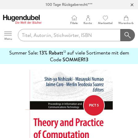
100 Tage Rückgaberecht***
Abholung in über 100 Filialen
Filiale
Konto
Merkzettel
Warenkorb
Hugendubel
Menu
Summer Sale:
13% Rabatt
auf viele Sortimente mit dem
12
mehr
Code
SOMMER13
erfahren