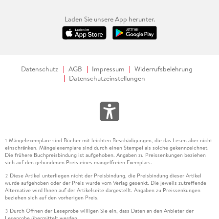
Laden Sie unsere App herunter.
Datenschutz
AGB
Impressum
Widerrufsbelehrung
Datenschutzeinstellungen
Mängelexemplare sind Bücher mit leichten Beschädigungen, die das Lesen aber nicht
1
einschränken. Mängelexemplare sind durch einen Stempel als solche gekennzeichnet.
Die frühere Buchpreisbindung ist aufgehoben. Angaben zu Preissenkungen beziehen
sich auf den gebundenen Preis eines mangelfreien Exemplars.
Diese Artikel unterliegen nicht der Preisbindung, die Preisbindung dieser Artikel
2
wurde aufgehoben oder der Preis wurde vom Verlag gesenkt. Die jeweils zutreffende
Alternative wird Ihnen auf der Artikelseite dargestellt. Angaben zu Preissenkungen
beziehen sich auf den vorherigen Preis.
Durch Öffnen der Leseprobe willigen Sie ein, dass Daten an den Anbieter der
3
Leseprobe übermittelt werden.