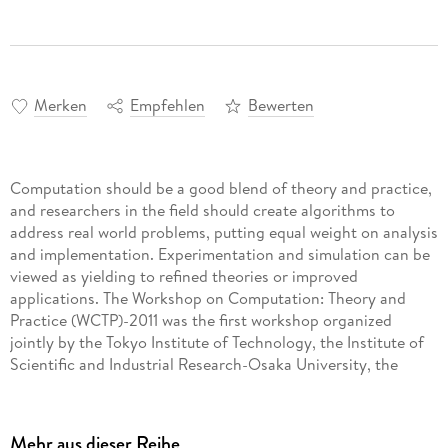
Merken
Empfehlen
Bewerten
Computation should be a good blend of theory and practice,
and researchers in the field should create algorithms to
address real world problems, putting equal weight on analysis
and implementation. Experimentation and simulation can be
viewed as yielding to refined theories or improved
applications. The Workshop on Computation: Theory and
Practice (WCTP)-2011 was the first workshop organized
jointly by the Tokyo Institute of Technology, the Institute of
Scientific and Industrial Research-Osaka University, the
University of the Philippines Diliman, and De La Salle
University-Manila devoted to theoretical and practical
approaches to computation. The aim of the workshop was to
Mehr aus dieser Reihe