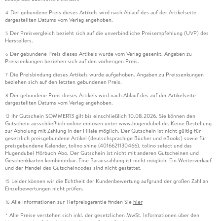
Der gebundene Preis dieses Artikels wird nach Ablauf des auf der Artikelseite
4
dargestellten Datums vom Verlag angehoben.
Der Preisvergleich bezieht sich auf die unverbindliche Preisempfehlung (UVP) des
5
Herstellers.
Der gebundene Preis dieses Artikels wurde vom Verlag gesenkt. Angaben zu
6
Preissenkungen beziehen sich auf den vorherigen Preis.
Die Preisbindung dieses Artikels wurde aufgehoben. Angaben zu Preissenkungen
7
beziehen sich auf den letzten gebundenen Preis.
Der gebundene Preis dieses Artikels wird nach Ablauf des auf der Artikelseite
8
dargestellten Datums vom Verlag angehoben.
Ihr Gutschein SOMMER13 gilt bis einschließlich 10.08.2026. Sie können den
12
Gutschein ausschließlich online einlösen unter www.hugendubel.de. Keine Bestellung
zur Abholung mit Zahlung in der Filiale möglich. Der Gutschein ist nicht gültig für
gesetzlich preisgebundene Artikel (deutschsprachige Bücher und eBooks) sowie für
preisgebundene Kalender, tolino shine (4016621130466), tolino select und das
Hugendubel Hörbuch Abo. Der Gutschein ist nicht mit anderen Gutscheinen und
Geschenkkarten kombinierbar. Eine Barauszahlung ist nicht möglich. Ein Weiterverkauf
und der Handel des Gutscheincodes sind nicht gestattet.
Leider können wir die Echtheit der Kundenbewertung aufgrund der großen Zahl an
15
Einzelbewertungen nicht prüfen.
Alle Informationen zur Tiefpreisgarantie finden Sie
hier
16
Alle Preise verstehen sich inkl. der gesetzlichen MwSt. Informationen über den
*