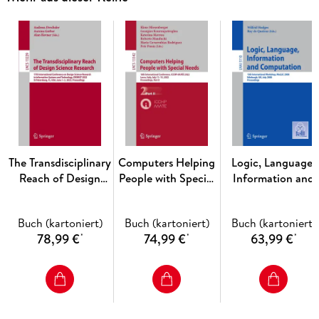
present the latest developments by theoreticians and
practitioners in academe and industry working to address
computational problems that can directly impact the way we
live in society. This book comprises the refereed proceedings
of WCTP-2011, held in Quezon City, the Philippines, in
September 2011. The 16 carefully reviewed and revised full
papers presented here deal with biologically inspired
computational modeling, programming language theory,
advanced studies in networking, and empathic computing.
.
The Transdisciplinary
Computers Helping
Logic, Language,
Reach of Design
People with Special
Information and
Science Research
Needs
Computation
Buch (kartoniert)
Buch (kartoniert)
Buch (kartoniert)
78,99 €
74,99 €
63,99 €
*
*
*