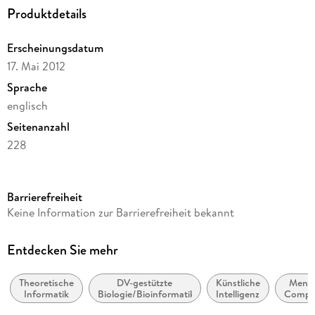
Produktdetails
Erscheinungsdatum
17. Mai 2012
Sprache
englisch
Seitenanzahl
228
Reihe
Springer Nature Proceedings Computer Science
Barrierefreiheit
Herausgegeben von
Keine Information zur Barrierefreiheit bekannt
Shin-ya Nishizaki, Masayuki Numao, Jaime Caro, Merlin
Teodosia Suarez
Entdecken Sie mehr
Verlag/Hersteller
Springer
Theoretische
DV-gestützte
Künstliche
Mens
Informatik
Biologie/Bioinformatik
Intelligenz
Compu
Abbildungen
Interak