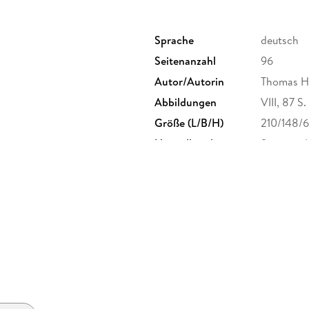
Dritter Hauptsatz. - Zum Schluss und zum Weit
Sprache
deutsch
Seitenanzahl
96
Autor/Autorin
Thomas H
Abbildungen
VIII, 87 S
Größe (L/B/H)
210/148/
Herstelleradresse
Springer 
Europapla
ProductS