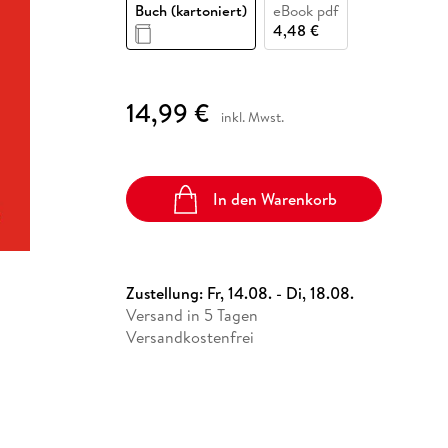
Fremdsprachige Bücher
Buch (kartoniert)
eBook pdf
n Lernhilfen
 Jugendbücher
eiber
Hörbuch Downloads im Bundle
cher
 Vergleich
 Puzzlezubehör
Lernen
New Adult
STABILO
4,48 €
Taschenbücher
hilfen
hriller
 Backen
er
lender
Ratgeber
op
hriller
Romance
14,99 €
inkl. Mwst.
Sachbücher
precher:innen
Science Fiction
Fremdsprachige Bücher
In den Warenkorb
Zustellung:
Fr, 14.08. - Di, 18.08.
Versand in 5 Tagen
Versandkostenfrei