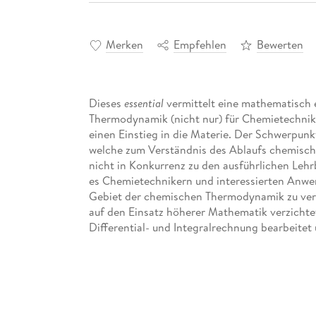
Merken
Empfehlen
Bewerten
Dieses
essential
vermittelt eine mathematisch e
Thermodynamik (nicht nur) für Chemietechnik
einen Einstieg in die Materie. Der Schwerpunk
welche zum Verständnis des Ablaufs chemische
nicht in Konkurrenz zu den ausführlichen Lehr
es Chemietechnikern und interessierten Anw
Gebiet der chemischen Thermodynamik zu ver
auf den Einsatz höherer Mathematik verzichtet
Differential- und Integralrechnung bearbeitet
können.
Inhaltsverzeichnis
Grundlagen und Grundbegriffe. - Nullter Haupts