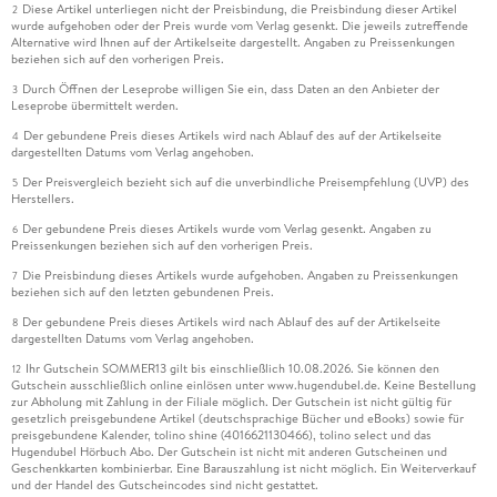
Diese Artikel unterliegen nicht der Preisbindung, die Preisbindung dieser Artikel
2
wurde aufgehoben oder der Preis wurde vom Verlag gesenkt. Die jeweils zutreffende
Alternative wird Ihnen auf der Artikelseite dargestellt. Angaben zu Preissenkungen
beziehen sich auf den vorherigen Preis.
Durch Öffnen der Leseprobe willigen Sie ein, dass Daten an den Anbieter der
3
Leseprobe übermittelt werden.
Der gebundene Preis dieses Artikels wird nach Ablauf des auf der Artikelseite
4
dargestellten Datums vom Verlag angehoben.
Der Preisvergleich bezieht sich auf die unverbindliche Preisempfehlung (UVP) des
5
Herstellers.
Der gebundene Preis dieses Artikels wurde vom Verlag gesenkt. Angaben zu
6
Preissenkungen beziehen sich auf den vorherigen Preis.
Die Preisbindung dieses Artikels wurde aufgehoben. Angaben zu Preissenkungen
7
beziehen sich auf den letzten gebundenen Preis.
Der gebundene Preis dieses Artikels wird nach Ablauf des auf der Artikelseite
8
dargestellten Datums vom Verlag angehoben.
Ihr Gutschein SOMMER13 gilt bis einschließlich 10.08.2026. Sie können den
12
Gutschein ausschließlich online einlösen unter www.hugendubel.de. Keine Bestellung
zur Abholung mit Zahlung in der Filiale möglich. Der Gutschein ist nicht gültig für
gesetzlich preisgebundene Artikel (deutschsprachige Bücher und eBooks) sowie für
preisgebundene Kalender, tolino shine (4016621130466), tolino select und das
Hugendubel Hörbuch Abo. Der Gutschein ist nicht mit anderen Gutscheinen und
Geschenkkarten kombinierbar. Eine Barauszahlung ist nicht möglich. Ein Weiterverkauf
und der Handel des Gutscheincodes sind nicht gestattet.