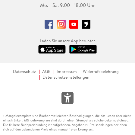
Mo. - Sa. 9.00 - 18.00 Uhr
Laden Sie unsere App herunter.
Datenschutz
AGB
Impressum
Widerrufsbelehrung
Datenschutzeinstellungen
Mängelexemplare sind Bücher mit leichten Beschädigungen, die das Lesen aber nicht
1
einschränken. Mängelexemplare sind durch einen Stempel als solche gekennzeichnet.
Die frühere Buchpreisbindung ist aufgehoben. Angaben zu Preissenkungen beziehen
sich auf den gebundenen Preis eines mangelfreien Exemplars.