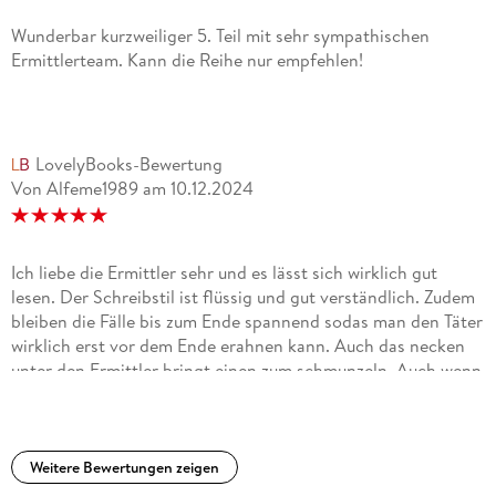
Wunderbar kurzweiliger 5. Teil mit sehr sympathischen
Ermittlerteam. Kann die Reihe nur empfehlen!
LovelyBooks-Bewertung
Von Alfeme1989
am
10.12.2024
Ich liebe die Ermittler sehr und es lässt sich wirklich gut
lesen. Der Schreibstil ist flüssig und gut verständlich. Zudem
bleiben die Fälle bis zum Ende spannend sodas man den Täter
wirklich erst vor dem Ende erahnen kann. Auch das necken
unter den Ermittler bringt einen zum schmunzeln. Auch wenn
die Ermittler sich nicht immer einig sind halten sie zusammen
und können sich auf einander verlassen.
Weitere Bewertungen zeigen