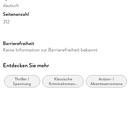
deutsch
Seitenanzahl
312
Reihe
Zwischen Mord und Ostsee - Küstenkrimi, 5
Barrierefreiheit
Autor/Autorin
Keine Information zur Barrierefreiheit bekannt
Thomas Herzberg
Herausgegeben von
Entdecken Sie mehr
Kampenwand Verlag
Thriller /
Klassische
Action- /
Verlag/Hersteller
Spannung
Kriminalromane
Abenteuerromane
Kampenwand Verlag
und Mystery
Produktart
kartoniert
Gewicht
382 g
Größe (L/B/H)