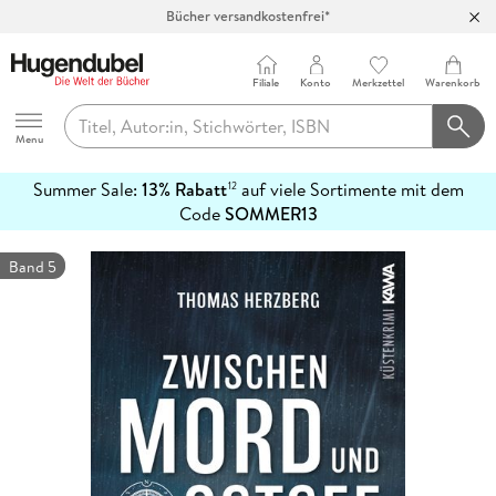
Bücher versandkostenfrei*
100 Tage Rückgaberecht***
Abholung in über 100 Filialen
Filiale
Konto
Merkzettel
Warenkorb
Hugendubel
Menu
Summer Sale:
13% Rabatt
auf viele Sortimente mit dem
12
mehr
Code
SOMMER13
erfahren
Band 5